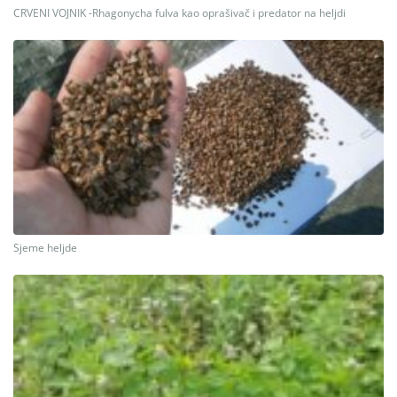
CRVENI VOJNIK -Rhagonycha fulva kao oprašivač i predator na heljdi
Sjeme heljde