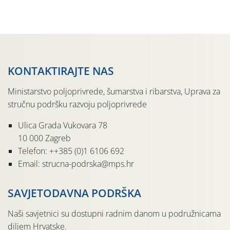
agrotehničke zahvate treba obaviti odmah nakon žetve
radi očuvanja vlage.
KONTAKTIRAJTE NAS
Ministarstvo poljoprivrede, šumarstva i ribarstva, Uprava za
stručnu podršku razvoju poljoprivrede
Ulica Grada Vukovara 78
10 000 Zagreb
Telefon: ++385 (0)1 6106 692
Email: strucna-podrska@mps.hr
SAVJETODAVNA PODRŠKA
Naši savjetnici su dostupni radnim danom u podružnicama
diljem Hrvatske.