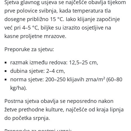
Sjetva glavnog usjeva se najčešće obavlja tijekom
prve polovice svibnja, kada temperatura tla
dosegne približno 15 °C. Iako klijanje započinje
već pri 4–5 °C, biljke su izrazito osjetljive na
kasne proljetne mrazove.
Preporuke za sjetvu:
razmak između redova: 12,5–25 cm,
dubina sjetve: 2–4 cm,
norma sjetve: 200–250 klijavih zrna/m² (60–80
kg/ha).
Postrna sjetva obavlja se neposredno nakon
žetve prethodne kulture, najčešće od kraja lipnja
do početka srpnja.
Preporuke za postrni uzgoj: