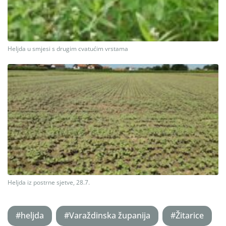
Heljda u smjesi s drugim cvatućim vrstama
Heljda iz postrne sjetve, 28.7.
#heljda
#Varaždinska županija
#Žitarice