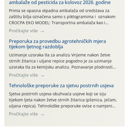
ambalaže od pesticida za kolovoz 2026. godine
Prima se opasna otpadna ambalaža od sredstava za
zaštitu bilja označena samo s piktogramima i oznakom
CROCPA EKO MODEL: Transportna ambalaža kao i
ambalaža drugih proizvoda koji nisu sredstva za zaštitu
Pročitajte više
bilja (npr. ambalaža od mineralnih gnojiva,) se ne
prihvaća. Korisnicima je osiguran besplatni povrat
Preporuka za provedbu agrotehničkih mjera
tijekom ljetnog razdoblja
prazne ambalaže isključivo ovih tvrtki: AGROCHEM-MAKS,
AGRONOM, ALBAUGH TKI* (PINUS […]
Uzimanje uzoraka tla za analizu Vrijeme nakon žetve
strnih žitarica i uljane repice pogodno je za uzimanje
uzoraka tla za kemijsku analizu. Poznavanje plodnosti
parcele temelj je za pravilnu gnojidbu. Samo
Pročitajte više
izbalansiranom i pravodobnom gnojidbom možemo
osigurati dobre prinose zadovoljavajuće kvalitete. Zbog
Tehnološke preporuke za sjetvu postrnih usjeva
nepoznavanja opskrbljenosti tla i njegove reakcije često
Sjetva postrnih usjeva obuhvaća usjeve koji se siju
se u praksi događa da radi […]
tijekom ljeta nakon žetve strnih žitarica (pšenica, ječam,
uljana repica). Tehnološke preporuke ovise o namjeni
usjeva, odnosno proizvodi li se krma, zrno, zelena
Pročitajte više
gnojidba ili služi kao pokrovni usjev. Najvažniji
ograničavajući čimbenik je raspoloživa vlaga u tlu pa sve