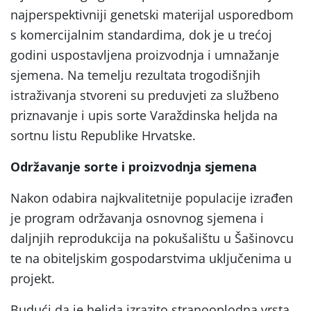
najperspektivniji genetski materijal usporedbom
s komercijalnim standardima, dok je u trećoj
godini uspostavljena proizvodnja i umnažanje
sjemena. Na temelju rezultata trogodišnjih
istraživanja stvoreni su preduvjeti za službeno
priznavanje i upis sorte Varaždinska heljda na
sortnu listu Republike Hrvatske.
Održavanje sorte i proizvodnja sjemena
Nakon odabira najkvalitetnije populacije izrađen
je program održavanja osnovnog sjemena i
daljnjih reprodukcija na pokušalištu u Šašinovcu
te na obiteljskim gospodarstvima uključenima u
projekt.
Budući da je heljda izrazito stranooplodna vrsta,