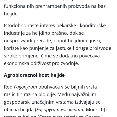
funkcionalnih prehrambenih proizvoda na bazi
heljde.
Istodobno raste interes pekarske i konditorske
industrije za heljdino brašno, dok se
nusproizvodi prerade, poput heljdinih ljuski,
koriste kao punjenje za jastuke i druge proizvode
široke primjene, čime se dodatno povećava
ekonomska održivost proizvodnje.
Agrobioraznolikost heljde
Rod
Fagopyrum
obuhvaća više biljnih vrsta
različitih razina ploidije. Među najvažnijim
gospodarski značajnim vrstama izdvajaju se
obična heljda (
Fagopyrum esculentum
Moench) i
tatarska heljda (
Fagopyrum tataricum
Gaertn.).