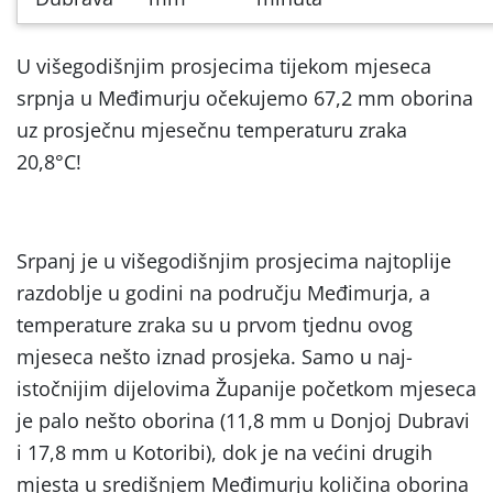
U višegodišnjim prosjecima tijekom mjeseca
srpnja u Međimurju očekujemo 67,2 mm oborina
uz prosječnu mjesečnu temperaturu zraka
20,8°C!
Srpanj je u višegodišnjim prosjecima najtoplije
razdoblje u godini na području Međimurja, a
temperature zraka su u prvom tjednu ovog
mjeseca nešto iznad prosjeka. Samo u naj-
istočnijim dijelovima Županije početkom mjeseca
je palo nešto oborina (11,8 mm u Donjoj Dubravi
i 17,8 mm u Kotoribi), dok je na većini drugih
mjesta u središnjem Međimurju količina oborina