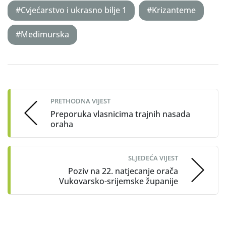
#Cvjećarstvo i ukrasno bilje 1
#Krizanteme
#Međimurska
Post
navigation
PRETHODNA VIJEST
Preporuka vlasnicima trajnih nasada
oraha
SLJEDEĆA VIJEST
Poziv na 22. natjecanje orača
Vukovarsko-srijemske županije