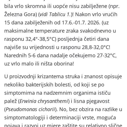
bila vrlo skromna ili uopće nisu zabilježene (npr.
Železna Gora) (
vidi Tablicu 1.
)! Nakon vrlo vrućih
15 dana zabilježenih od 17.6.-01.7. 2026. (uz
maksimalne temperature zraka svakodnevno u
rasponu 32,4°-38,5°C) posljednja četiri dana
najviše su vrijednosti u rasponu 28,8-32,0°C!
Narednih 5-6 dana nadalje očekujemo 27-32°C,
uz vrlo malo ili ništa oborina!
U proizvodnji krizantema struka i znanost opisuje
nekoliko bakterijskih bolesti, od koji se po
simptomima na nadzemnim organima ističu
palež (
Erwinia chrysanthemi
) i lisna pjegavost
(
Pseudomonas cichorii
). No, bez obzira na razlike u
simptomatologiji i determinaciji vrste, moguća
pojava i razvoj uz mjere zaštite su relativno slične