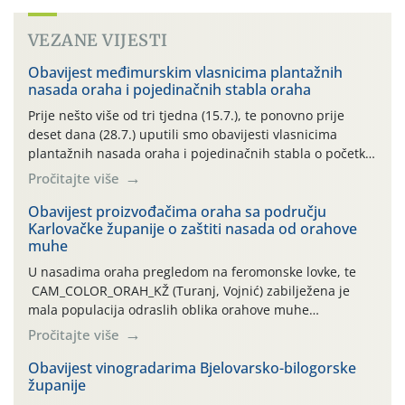
VEZANE VIJESTI
Obavijest međimurskim vlasnicima plantažnih
nasada oraha i pojedinačnih stabla oraha
Prije nešto više od tri tjedna (15.7.), te ponovno prije
deset dana (28.7.) uputili smo obavijesti vlasnicima
plantažnih nasada oraha i pojedinačnih stabla o početku
leta i ovogodišnjoj potrebi usmjerenog suzbijanja
Pročitajte više
orahove muhe (Rhagoletis completa)! Već dvanaest dana
traje drugi ovogodišnji “toplinski udar”, koji naročito
Obavijest proizvođačima oraha sa području
Karlovačke županije o zaštiti nasada od orahove
izražen zadnja šest dana (31.7.-05.8.), jer najviše
muhe
temperature zraka svakodnevno […]
U nasadima oraha pregledom na feromonske lovke, te
CAM_COLOR_ORAH_KŽ (Turanj, Vojnić) zabilježena je
mala populacija odraslih oblika orahove muhe
(Rhagoletis completa). Niska brojnost može se objasniti
Pročitajte više
činjenicom da je riječ o mladim nasadima s vrlo malim
urodom, što je povezano i s manjim brojem prezimjelih
Obavijest vinogradarima Bjelovarsko-bilogorske
županije
jedinki. U starijim nasadima, na žutim ljepljivim Rebell
pločama s […]