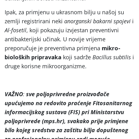
Ipak, za primjenu u ukrasnom bilju u našoj su
zemlji registrirani neki
anorganski bakarni spojevi
i
Al-fosetil
, koji pokazuju izvjestan preventivni
antibakterijski učinak. U novije vrijeme
preporučuje je preventivna primjena
mikro-
bioloških pripravaka
koji sadrže
Bacillus subtilis
i
druge korisne mikroorganizme.
VAŽNO
:
sve poljoprivredne proizvođače
upućujemo na
redovito praćenje Fitosanitarnog
informacijskog sustava (FIS) pri Ministarstvu
poljoprivrede (mps.hr), svakako prije primjene
bilo kojeg sredstva za zaštitu bilja dopuštenog
za profesionalnu primjenu radi moguće