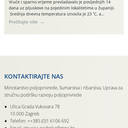
Vruće i sparno vrijeme prevladavalo je posljednjih 14
dana uz pljuskove na pojedinim lokalitetima u županiji.
Srednja dnevna temperatura iznosila je 23 ˚C, a
maksimalne su posljednjih dana dosezale do 35 ˚C.
Pročitajte više
Simptome plamenjače vinove loze (Plasmoparas
viticola) vidljivi su na zapercima i vršnom mladom lišću.
Kako bi i dalje održali zdravu lisnu masu u zaštiti je
moguće […]
KONTAKTIRAJTE NAS
Ministarstvo poljoprivrede, šumarstva i ribarstva, Uprava za
stručnu podršku razvoju poljoprivrede
Ulica Grada Vukovara 78
10 000 Zagreb
Telefon: ++385 (0)1 6106 692