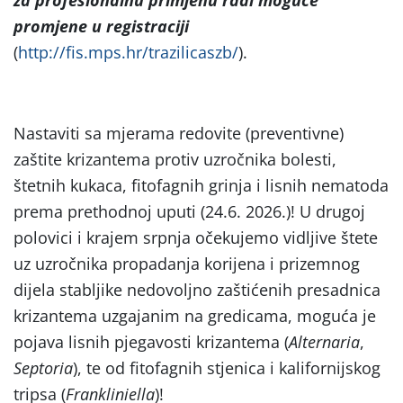
promjene u registraciji
(
http://fis.mps.hr/trazilicaszb/
).
Nastaviti sa mjerama redovite (preventivne)
zaštite krizantema protiv uzročnika bolesti,
štetnih kukaca, fitofagnih grinja i lisnih nematoda
prema prethodnoj uputi (24.6. 2026.)! U drugoj
polovici i krajem srpnja očekujemo vidljive štete
uz uzročnika propadanja korijena i prizemnog
dijela stabljike nedovoljno zaštićenih presadnica
krizantema uzgajanim na gredicama, moguća je
pojava lisnih pjegavosti krizantema (
Alternaria
,
Septoria
), te od fitofagnih stjenica i kalifornijskog
tripsa (
Frankliniella
)!