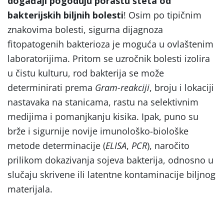
događaji pogoduju porastu šteta od
bakterijskih biljnih bolesti
! Osim po tipičnim
znakovima bolesti, sigurna dijagnoza
fitopatogenih bakterioza je moguća u ovlaštenim
laboratorijima. Pritom se uzročnik bolesti izolira
u čistu kulturu, rod bakterija se može
determinirati prema
Gram-reakciji
, broju i lokaciji
nastavaka na stanicama, rastu na selektivnim
medijima i pomanjkanju kisika. Ipak, puno su
brže i sigurnije novije imunološko-biološke
metode determinacije (
ELISA
,
PCR
), naročito
prilikom dokazivanja sojeva bakterija, odnosno u
slučaju skrivene ili latentne kontaminacije biljnog
materijala.