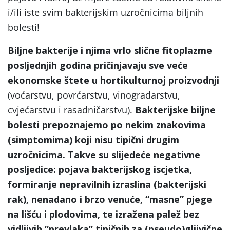
i/ili iste svim bakterijskim uzročnicima biljnih
bolesti!
Biljne bakterije i njima vrlo slične fitoplazme
posljednjih godina pričinjavaju sve veće
ekonomske štete u hortikulturnoj proizvodnji
(voćarstvu, povrćarstvu, vinogradarstvu,
cvjećarstvu i rasadničarstvu).
Bakterijske biljne
bolesti prepoznajemo po nekim znakovima
(simptomima) koji nisu tipični drugim
uzročnicima. Takve su slijedeće negativne
posljedice: pojava bakterijskog iscjetka,
formiranje nepravilnih izraslina (bakterijski
rak), nenadano i brzo venuće,
“masne
” pjege
na lišću i plodovima, te izražena palež bez
vidljivih
“prevlaka
” tipičnih za (pseudo)gljivične