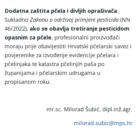
Dodatna zaštita pčela i divljih oprašivača
:
Sukladno
Zakonu o održivoj primjeni pesticida
(NN
46/2022),
ako se obavlja tretiranje pesticidom
opasnim za pčele
, profesionalni proizvođači
moraju prije obavijestiti Hrvatski pčelarski savez i
povjerenike za izvođenje evidencije pčelara i
pčelinjaka te katastra pčelinjih paša po
županijama i pčelarskim udrugama u
propisanom roku.
mr.sc. Milorad Šubić, dipl.inž.agr.
milorad.subic@mps.hr