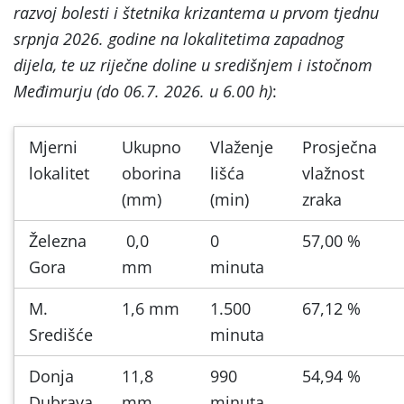
razvoj bolesti i štetnika krizantema u prvom tjednu
srpnja 2026. godine na lokalitetima zapadnog
dijela, te uz riječne doline u središnjem i istočnom
Međimurju (do 06.7. 2026. u 6.00 h)
:
Mjerni
Ukupno
Vlaženje
Prosječna
lokalitet
oborina
lišća
vlažnost
(mm)
(min)
zraka
Železna
0,0
0
57,00 %
Gora
mm
minuta
M.
1,6 mm
1.500
67,12 %
Središće
minuta
Donja
11,8
990
54,94 %
Dubrava
mm
minuta