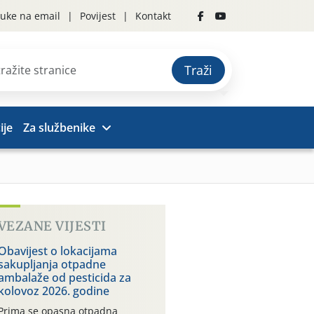
uke na email
Povijest
Kontakt
Traži
ije
Za službenike
VEZANE VIJESTI
Obavijest o lokacijama
sakupljanja otpadne
ambalaže od pesticida za
kolovoz 2026. godine
Prima se opasna otpadna