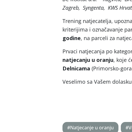
Zagreb, Syngenta, KWS Hrvat
Trening natjecatelja, upozn
kriterijima i označavanje pa
godine
, na parceli za natjec
Prvaci natjecanja po katego
natjecanju u oranju
, koje 
Delnicama
(Primorsko-goran
Veselimo sa Vašem dolasku
#Natjecanje u oranju
#V