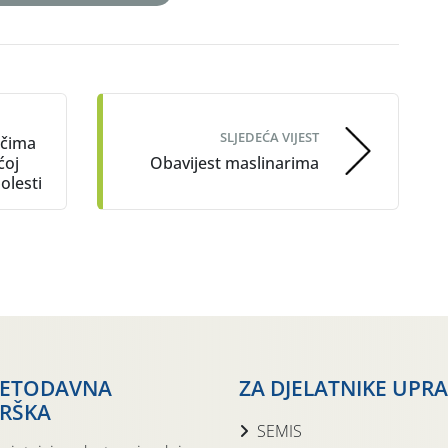
SLJEDEĆA VIJEST
ačima
ćoj
Obavijest maslinarima
olesti
JETODAVNA
ZA DJELATNIKE UPR
RŠKA
SEMIS