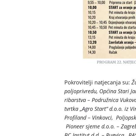
PROGRAM 22. NATJE
Pokrovitelji natjecanja su:
Žu
poljoprivredu, Općina Stari Ja
ribarstva – Podružnica Vukova
tvrtka „Agro Start“ d.o.o. iz V
Profiland – Vinkovci, Poljop
Pioneer sjeme d.o.o. – Zagreb,
BC Institut d.d. – Rugvica, B