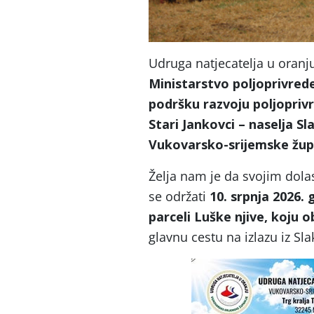
Udruga natjecatelja u oran
Ministarstvo poljoprivrede
podršku razvoju poljoprivr
Stari Jankovci – naselja Sl
Vukovarsko-srijemske žup
Želja nam je da svojim dola
se održati
10. srpnja 2026.
parceli Luške njive, koju o
glavnu cestu na izlazu iz S