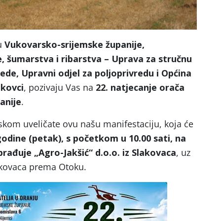
ju
Vukovarsko-srijemske županije,
, šumarstva i ribarstva – Uprava za stručnu
ede, Upravni odjel za poljoprivredu i Općina
akovci
, pozivaju Vas na
22. natjecanje orača
anije
.
skom uveličate ovu našu manifestaciju, koja će
 godine (petak), s početkom u 10.00 sati, na
brađuje „Agro-Jakšić“ d.o.o. iz Slakovaca
, uz
lakovaca prema Otoku.