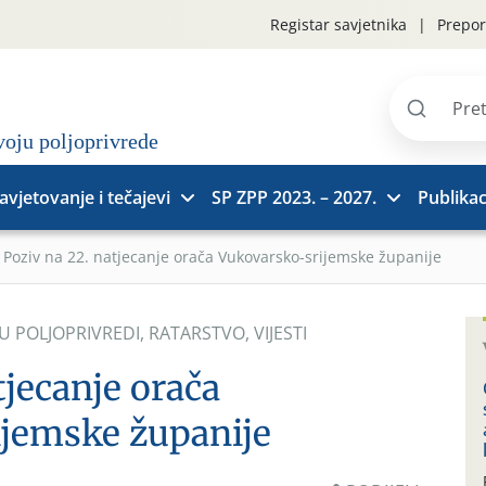
Registar savjetnika
Prepor
Pretraži
stranice
avjetovanje i tečajevi
SP ZPP 2023. – 2027.
Publikac
»
Poziv na 22. natjecanje orača Vukovarsko-srijemske županije
 U POLJOPRIVREDI
,
RATARSTVO
,
VIJESTI
tjecanje orača
jemske županije