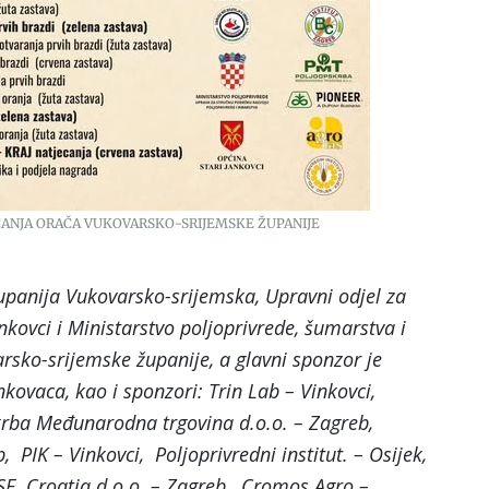
CANJA ORAČA VUKOVARSKO-SRIJEMSKE ŽUPANIJE
panija Vukovarsko-srijemska, Upravni odjel za
nkovci i Ministarstvo poljoprivrede, šumarstva i
rsko-srijemske županije, a glavni sponzor je
inkovaca, kao i sponzori: Trin Lab – Vinkovci,
skrba Međunarodna trgovina d.o.o. – Zagreb,
 PIK – Vinkovci, Poljoprivredni institut. – Osijek,
ASF Croatia d.o.o. – Zagreb, Cromos Agro –