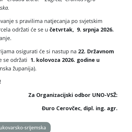
ska.
avanje s pravilima natjecanja po svjetskim
rcela održati će se u
četvrtak, 9. srpnja 2026.
anje.
rijama osigurati će si nastup na
22. Državnom
će se održati
1. kolovoza 2026. godine u
ska županija).
!
Za Organizacijski odbor UNO-VSŽ:
Đuro Cerovčec, dipl. ing. agr.
ukovarsko-srijemska