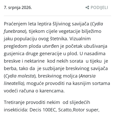
7. srpnja 2026.
PODIJELI
Praćenjem leta leptira šljivinog savijača (
Cydia
funebrana
), tijekom cijele vegetacije bilježimo
jaku populaciju ovog štetnika. Vizualnim
pregledom ploda utvrđen je početak ubušivanja
gusjenica druge generacije u plod. U nasadima
breskve i nektarine kod nekih sorata u tijeku je
berba, tako da je suzbijanje breskvinog savijača
(
Cydia molesta
), breskvinog moljca (
Anarsia
lineatella),
moguće provoditi na kasnijim sortama
vodeći računa o karencama.
Tretiranje provoditi nekim od slijedećih
insekticida: Decis 100EC, Scatto,Rotor super,