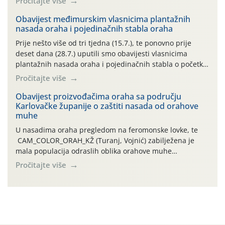
Pročitajte više
uzročnika bolesti, štetnika i fito-fagnih grinja (23.7., 14.7.,
06.7.)! Na početku ovog mjeseca je zabilježeno je
Obavijest međimurskim vlasnicima plantažnih
nasada oraha i pojedinačnih stabla oraha
povijesno i ekstremno vruće meteorološko razdoblje, uz
najviše temperature […]
Prije nešto više od tri tjedna (15.7.), te ponovno prije
deset dana (28.7.) uputili smo obavijesti vlasnicima
plantažnih nasada oraha i pojedinačnih stabla o početku
leta i ovogodišnjoj potrebi usmjerenog suzbijanja
Pročitajte više
orahove muhe (Rhagoletis completa)! Već dvanaest dana
traje drugi ovogodišnji “toplinski udar”, koji naročito
Obavijest proizvođačima oraha sa području
Karlovačke županije o zaštiti nasada od orahove
izražen zadnja šest dana (31.7.-05.8.), jer najviše
muhe
temperature zraka svakodnevno […]
U nasadima oraha pregledom na feromonske lovke, te
CAM_COLOR_ORAH_KŽ (Turanj, Vojnić) zabilježena je
mala populacija odraslih oblika orahove muhe
(Rhagoletis completa). Niska brojnost može se objasniti
Pročitajte više
činjenicom da je riječ o mladim nasadima s vrlo malim
urodom, što je povezano i s manjim brojem prezimjelih
jedinki. U starijim nasadima, na žutim ljepljivim Rebell
pločama s […]