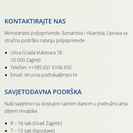
KONTAKTIRAJTE NAS
Ministarstvo poljoprivrede, šumarstva i ribarstva, Uprava za
stručnu podršku razvoju poljoprivrede
Ulica Grada Vukovara 78
10 000 Zagreb
Telefon: ++385 (0)1 6106 692
Email: strucna-podrska@mps.hr
SAVJETODAVNA PODRŠKA
Naši savjetnici su dostupni radnim danom u podružnicama
diljem Hrvatske.
8 – 16 sati (Grad Zagreb)
7 – 15 sati (Ispostave)