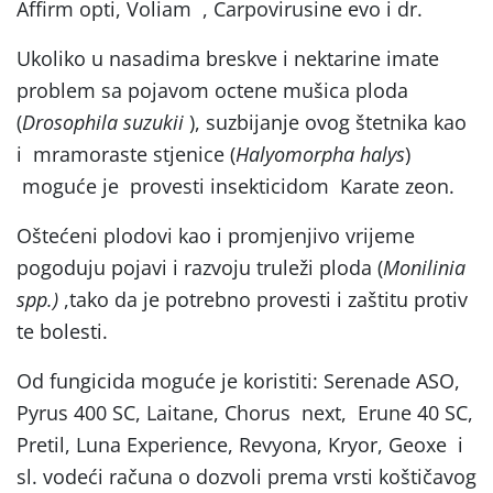
Affirm opti, Voliam , Carpovirusine evo i dr.
Ukoliko u nasadima breskve i nektarine imate
problem sa pojavom octene mušica ploda
(
Drosophila suzukii
), suzbijanje ovog štetnika kao
i mramoraste stjenice (
Halyomorpha halys
)
moguće je provesti insekticidom Karate zeon.
Oštećeni plodovi kao i promjenjivo vrijeme
pogoduju pojavi i razvoju truleži ploda (
Monilinia
spp.)
,tako da je potrebno provesti i zaštitu protiv
te bolesti.
Od fungicida moguće je koristiti: Serenade ASO,
Pyrus 400 SC, Laitane, Chorus next, Erune 40 SC,
Pretil, Luna Experience, Revyona, Kryor, Geoxe i
sl. vodeći računa o dozvoli prema vrsti koštičavog