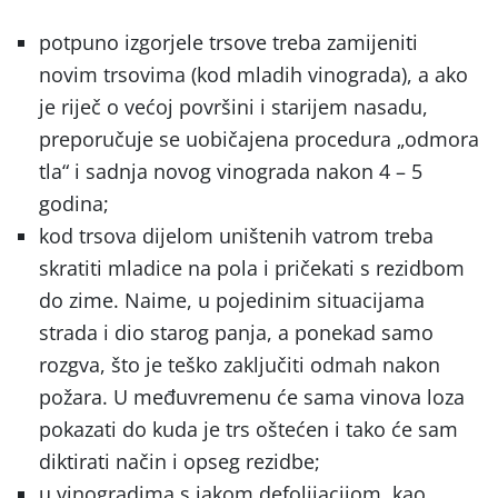
potpuno izgorjele trsove treba zamijeniti
novim trsovima (kod mladih vinograda), a ako
je riječ o većoj površini i starijem nasadu,
preporučuje se uobičajena procedura „odmora
tla“ i sadnja novog vinograda nakon 4 – 5
godina;
kod trsova dijelom uništenih vatrom treba
skratiti mladice na pola i pričekati s rezidbom
do zime. Naime, u pojedinim situacijama
strada i dio starog panja, a ponekad samo
rozgva, što je teško zaključiti odmah nakon
požara. U međuvremenu će sama vinova loza
pokazati do kuda je trs oštećen i tako će sam
diktirati način i opseg rezidbe;
u vinogradima s jakom defolijacijom, kao