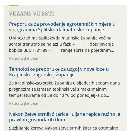
VEZANE VIJESTI
Preporuka za provođenje agrotehničkih mjera u
vinogradima Splitsko-dalmatinske županije
U vinogradima Splitsko-dalmatinske županije većina
sorata trenutno se nalazi u fazi: – dozrijevanja
bobica BBCH (81-89) – ranije sorte na pojedinim
lokalitetima već su dozrele te su spremne za berbu Zbog
Pročitajte više
visokih temperatura i dugotrajnog izostanka oborina
razvoj vinove loze odvija se uredno, a zdravstveno stanje
Tehnološke preporuke za uzgoj vinove loze u
Krapinsko-zagorskoj županiji
većine vinograda je dobro. Srednje dnevne temperature
zraka […]
Za Krapinsko-zagorsku županiju u sljedećih sedam dana
prognozira se izražen toplinski val s maksimalnim
temperaturama od 38 do 40 °C od ponedjeljka do
četvrtka, uz povećan rizik od toplinskog stresa za vinovu
Pročitajte više
lozu. U petak i subotu očekuje se osvježenje uz
mogućnost lokalnih grmljavinskih pljuskova. Za regiju
Nakon žetve strnih žitarica i uljane repice nužno je
pravilno gospodariti tlom
izdano je i crveno upozorenje na ekstremno visoke […]
Suzbijanje korova Nakon žetve strnih žitarica optimalno