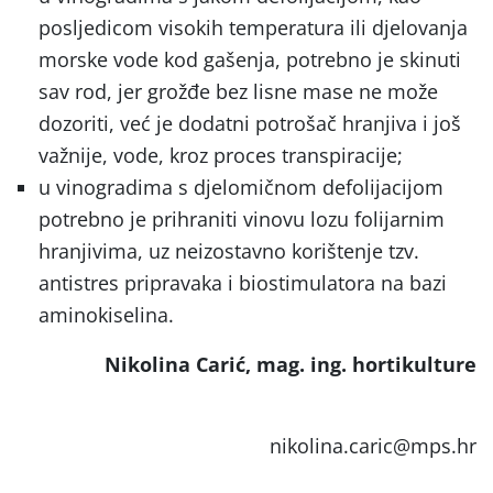
posljedicom visokih temperatura ili djelovanja
morske vode kod gašenja, potrebno je skinuti
sav rod, jer grožđe bez lisne mase ne može
dozoriti, već je dodatni potrošač hranjiva i još
važnije, vode, kroz proces transpiracije;
u vinogradima s djelomičnom defolijacijom
potrebno je prihraniti vinovu lozu folijarnim
hranjivima, uz neizostavno korištenje tzv.
antistres pripravaka i biostimulatora na bazi
aminokiselina.
Nikolina Carić, mag. ing. hortikulture
nikolina.caric@mps.hr