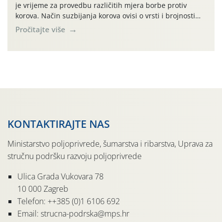
je vrijeme za provedbu različitih mjera borbe protiv
korova. Način suzbijanja korova ovisi o vrsti i brojnosti
korova. Najčešće su dovoljne mehaničke mjere poput
Pročitajte više
prašenja strništa, ali je ponekad nužno primijeniti i
kemijske mjere (primjena herbicida) ili kombinacije
različitih agrotehničkih mjera. Na prvom mjestu u borbi
protiv korova […]
KONTAKTIRAJTE NAS
Ministarstvo poljoprivrede, šumarstva i ribarstva, Uprava za
stručnu podršku razvoju poljoprivrede
Ulica Grada Vukovara 78
10 000 Zagreb
Telefon: ++385 (0)1 6106 692
Email: strucna-podrska@mps.hr