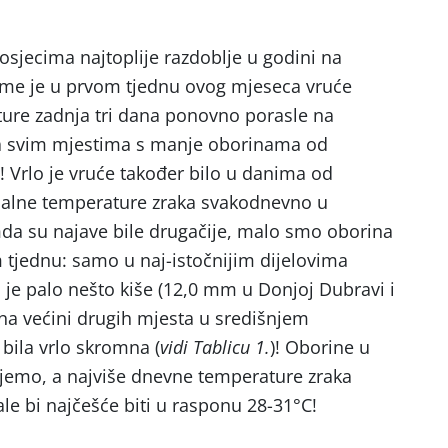
osjecima najtoplije razdoblje u godini na
eme je u prvom tjednu ovog mjeseca vruće
ture zadnja tri dana ponovno porasle na
 na svim mjestima s manje oborinama od
)! Vrlo je vruće također bilo u danima od
imalne temperature zraka svakodnevno u
da su najave bile drugačije, malo smo oborina
m tjednu: samo u naj-istočnijim dijelovima
je palo nešto kiše (12,0 mm u Donjoj Dubravi i
 na većini drugih mjesta u središnjem
bila vrlo skromna (
vidi Tablicu 1.
)! Oborine u
jemo, a najviše dnevne temperature zraka
ale bi najčešće biti u rasponu 28-31°C!