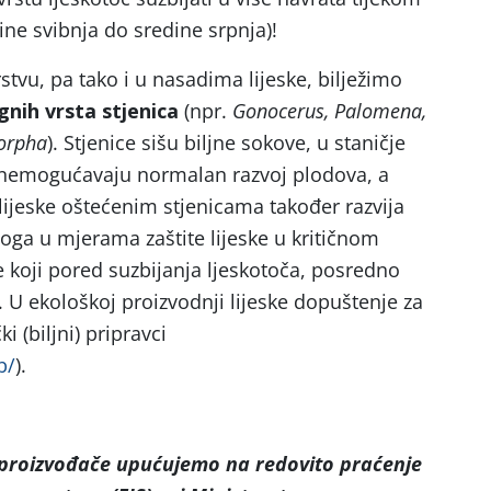
ine svibnja do sredine srpnja)!
tvu, pa tako i u nasadima lijeske, bilježimo
gnih vrsta stjenica
(npr.
Gonocerus, Palomena,
morpha
). Stjenice sišu biljne sokove, u staničje
 onemogućavaju normalan razvoj plodova, a
ijeske oštećenim stjenicama također razvija
Stoga u mjerama zaštite lijeske u kritičnom
e koji pored suzbijanja ljeskotoča, posredno
. U ekološkoj proizvodnji lijeske dopuštenje za
 (biljni) pripravci
b/
).
 proizvođače upućujemo na
redovito praćenje