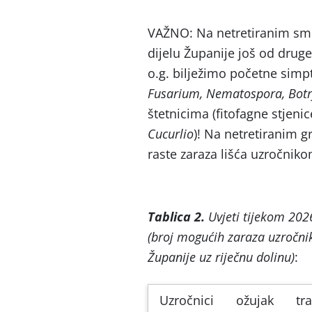
VAŽNO: Na netretiranim smo
dijelu Županije još od druge
o.g. bilježimo početne simp
Fusarium, Nematospora, Botr
štetnicima (fitofagne stjenice
Cucurlio
)! Na netretiranim 
raste zaraza lišća uzročniko
Tablica 2.
Uvjeti tijekom 2026
(broj mogućih zaraza uzročni
Županije uz riječnu dolinu)
:
Uzročnici
ožujak
tr