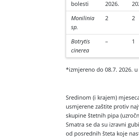
bolesti
2026.
20
Monilinia
2
2
sp.
Botrytis
–
1
cinerea
*izmjereno do 08.7. 2026. u 
Sredinom (i krajem) mjese
usmjerene zaštite protiv na
skupine štetnih pipa (uzročni
Smatra se da su izravni gubi
od posrednih šteta koje nas