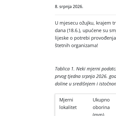
8. srpnja 2026.
U mjesecu ožujku, krajem travn
dana (18.6.), upućene su sm
lijeske o potrebi provođenja
štetnih organizama!
Tablica 1. Neki mjerni podatci 
prvog tjedna srpnja 2026. god
doline u središnjem i istočno
Mjerni
Ukupno
lokalitet
oborina
(mm)