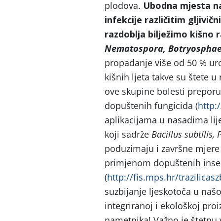
plodova.
Ubodna mjesta na
infekcije različitim gljiv
razdoblja bilježimo kišno r
Nematospora, Botryosphae
propadanje više od 50 % uro
kišnih ljeta takve su štete 
ove skupine bolesti prepor
dopuštenih fungicida (
http:
aplikacijama u nasadima lije
koji sadrže
Bacillus subtilis
poduzimaju i završne mjere 
primjenom dopuštenih insek
(
http://fis.mps.hr/trazilicasz
suzbijanje ljeskotoča u naš
integriranoj i ekološkoj pro
nametnika! Važno je štetnu v