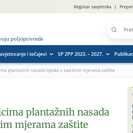
Registar savjetnika
Prepor
Pretraži
stranice
avjetovanje i tečajevi
SP ZPP 2023. – 2027.
Publikac
cima plantažnih nasada lijeske o završnim mjerama zaštite
nicima plantažnih nasada
nim mjerama zaštite