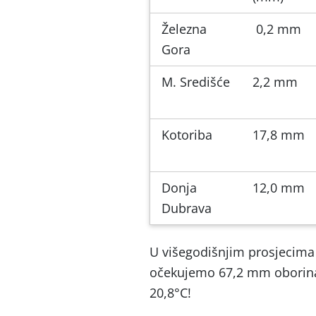
Železna
0,2 mm
Gora
M. Središće
2,2 mm
Kotoriba
17,8 mm
Donja
12,0 mm
Dubrava
U višegodišnjim prosjecima
očekujemo 67,2 mm oborina
20,8°C!