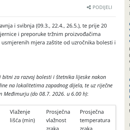
PODIJELI
ja i svibnja (09.3., 22.4., 26.5.), te prije 20
jernice i preporuke tržnim proizvođačima
 usmjerenih mjera zaštite od uzročnika bolesti i
bitni za razvoj bolesti i štetnika lijeske nakon
ine na lokalitetima zapadnog dijela, te uz riječne
m Međimurju (do 08.7. 2026. u 6.00 h)
:
Vlaženje
Prosječna
Prosječna
lišća (min)
vlažnost
temperatura
zraka
zraka