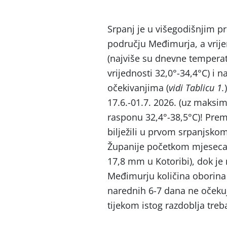
Srpanj je u višegodišnjim pr
području Međimurja, a vrij
(najviše su dnevne tempera
vrijednosti 32,0°-34,4°C) i
očekivanjima (
vidi Tablicu 1.
17.6.-01.7. 2026. (uz maks
rasponu 32,4°-38,5°C)! Prem
bilježili u prvom srpanjsko
Županije početkom mjeseca 
17,8 mm u Kotoribi), dok je
Međimurju količina oborina 
narednih 6-7 dana ne očeku
tijekom istog razdoblja treb