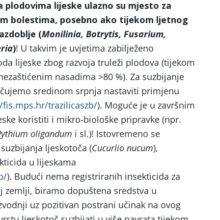
 plodovima lijeske ulazno su mjesto za
ičnim bolestima, posebno ako tijekom ljetnog
azdoblje (
Monilinia, Botrytis, Fusarium,
ria
)
! U takvim je uvjetima zabilježeno
da lijeske zbog razvoja truleži plodova (tijekom
u nezaštićenim nasadima >80 %). Za suzbijanje
učujemo sredinom srpnja nastaviti primjenu
//fis.mps.hr/trazilicaszb/
). Moguće je u završnim
ske koristiti i mikro-biološke pripravke (npr.
, Pythium oligandum
i sl.)! Istovremeno se
suzbijanja ljeskotoča (
Cucurlio nucum
),
ticida u lijeskama
b/
). Budući nema registriranih insekticida za
oj zemlji, biramo dopuštena sredstva u
izvodnji uz pozitivan postrani učinak na ovog
rstu ljeskotoč suzbijati u više navrata tijekom