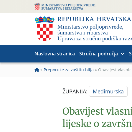
Naslovna stranica
Stručna područja
S
»
Preporuke za zaštitu bilja
»
Obavijest vlasni
ŽUPANIJA:
Međimurska
Obavijest vlas
lijeske o završ