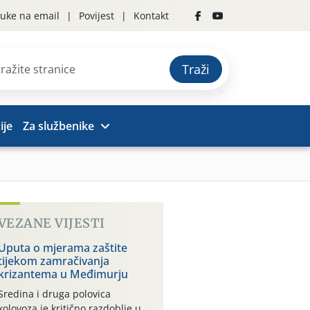
uke na email
Povijest
Kontakt
Traži
ije
Za službenike
VEZANE VIJESTI
Uputa o mjerama zaštite
tijekom zamračivanja
krizantema u Međimurju
Sredina i druga polovica
kolovoza je kritično razdoblje u