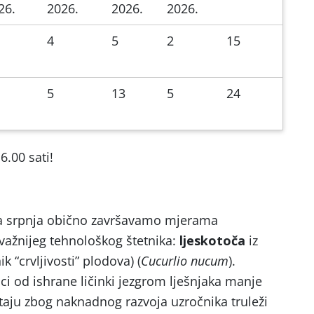
26.
2026.
2026.
2026.
4
5
2
15
5
13
5
24
6.00 sati!
ca srpnja obično završavamo mjerama
jvažnijeg tehnološkog štetnika:
ljeskotoča
iz
k “crvljivosti” plodova) (
Cucurlio nucum
).
ci od ishrane ličinki jezgrom lješnjaka manje
taju zbog naknadnog razvoja uzročnika truleži