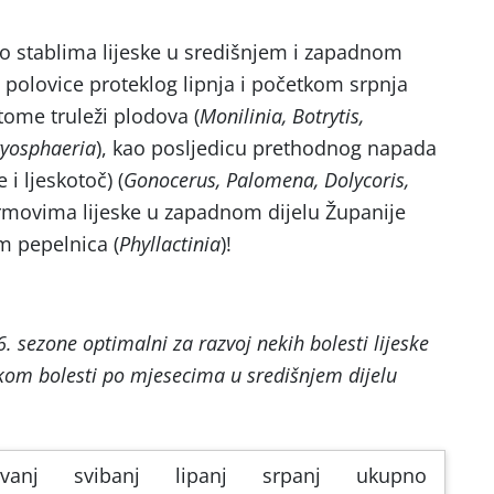
 stablima lijeske u središnjem i zapadnom
 polovice proteklog lipnja i početkom srpnja
tome truleži plodova (
Monilinia, Botrytis,
yosphaeria
), kao posljedicu prethodnog napada
 i ljeskotoč) (
Gonocerus, Palomena, Dolycoris,
grmovima lijeske u zapadnom dijelu Županije
m pepelnica (
Phyllactinia
)!
. sezone optimalni za razvoj nekih bolesti lijeske
kom bolesti po mjesecima u središnjem dijelu
avanj
svibanj
lipanj
srpanj
ukupno