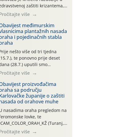
zdravstvenoj zaštiti krizantema,
a prije zamračivanja u proteklom
Pročitajte više
smo mjesecu tri puta upućivali
preporuke o preventivnim
Obavijest međimurskim
vlasnicima plantažnih nasada
mjerama zaštite krizantema od
oraha i pojedinačnih stabla
najčešćih uzročnika bolesti,
oraha
štetnika i fito-fagnih grinja (23.7.,
14.7., 06.7.)! Na početku ovog
Prije nešto više od tri tjedna
mjeseca je zabilježeno je
(15.7.), te ponovno prije deset
povijesno i ekstremno vruće
dana (28.7.) uputili smo
meteorološko razdoblje, uz
obavijesti vlasnicima plantažnih
Pročitajte više
najviše temperature […]
nasada oraha i pojedinačnih
stabla o početku leta i
Obavijest proizvođačima
oraha sa području
ovogodišnjoj potrebi usmjerenog
Karlovačke županije o zaštiti
suzbijanja orahove muhe
nasada od orahove muhe
(Rhagoletis completa)! Već
dvanaest dana traje drugi
U nasadima oraha pregledom na
ovogodišnji “toplinski udar”, koji
feromonske lovke, te
naročito izražen zadnja šest
CAM_COLOR_ORAH_KŽ (Turanj,
dana (31.7.-05.8.), jer najviše
Vojnić) zabilježena je mala
Pročitajte više
temperature zraka svakodnevno
populacija odraslih oblika