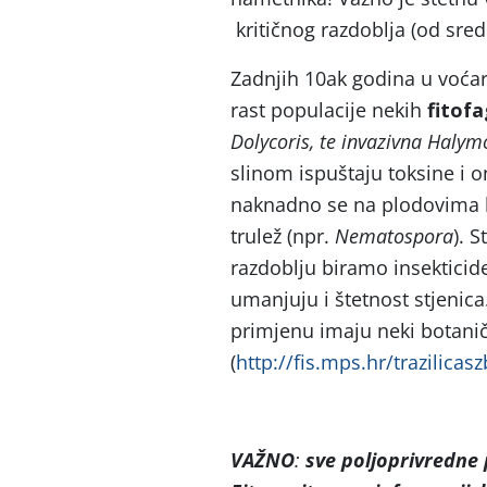
kritičnog razdoblja (od sred
Zadnjih 10ak godina u voćars
rast populacije nekih
fitofa
Dolycoris, te invazivna Haly
slinom ispuštaju toksine i
naknadno se na plodovima l
trulež (npr.
Nematospora
). 
razdoblju biramo insekticid
umanjuju i štetnost stjenica
primjenu imaju neki botanički
(
http://fis.mps.hr/trazilicasz
VAŽNO
:
sve poljoprivredne