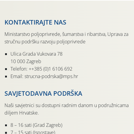
KONTAKTIRAJTE NAS
Ministarstvo poljoprivrede, šumarstva i ribarstva, Uprava za
stručnu podršku razvoju poljoprivrede
Ulica Grada Vukovara 78
10 000 Zagreb
Telefon: ++385 (0)1 6106 692
Email: strucna-podrska@mps.hr
SAVJETODAVNA PODRŠKA
Naši savjetnici su dostupni radnim danom u podružnicama
diljem Hrvatske.
8 – 16 sati (Grad Zagreb)
7 – 15 sati (Ispostave)