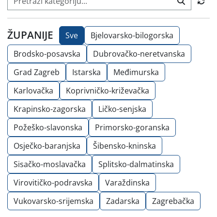
ŽUPANIJE
Sve
Bjelovarsko-bilogorska
Brodsko-posavska
Dubrovačko-neretvanska
Grad Zagreb
Istarska
Međimurska
Karlovačka
Koprivničko-križevačka
Krapinsko-zagorska
Ličko-senjska
Požeško-slavonska
Primorsko-goranska
Osječko-baranjska
Šibensko-kninska
Sisačko-moslavačka
Splitsko-dalmatinska
Virovitičko-podravska
Varaždinska
Vukovarsko-srijemska
Zadarska
Zagrebačka