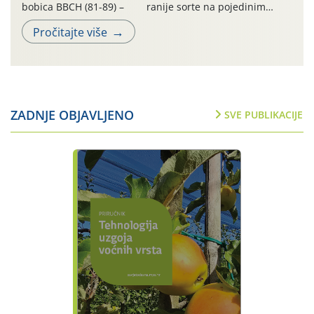
bobica BBCH (81-89) – ranije sorte na pojedinim
lokalitetima već su dozrele te su spremne za berbu Zbog
Pročitajte više
visokih temperatura i dugotrajnog izostanka oborina
razvoj vinove loze odvija se uredno, a zdravstveno stanje
većine vinograda je dobro. Srednje dnevne temperature
zraka […]
ZADNJE OBJAVLJENO
SVE PUBLIKACIJE