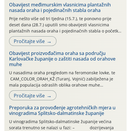
Obavijest međimurskim vlasnicima plantažnih
nasada oraha i pojedinačnih stabla oraha
Prije nešto više od tri tjedna (15.7.), te ponovno prije
deset dana (28.7.) uputili smo obavijesti vlasnicima
plantažnih nasada oraha i pojedinačnih stabla o početku
leta i ovogodišnjoj potrebi usmjerenog suzbijanja
Pročitajte više
orahove muhe (Rhagoletis completa)! Već dvanaest dana
traje drugi ovogodišnji “toplinski udar”, koji naročito
Obavijest proizvođačima oraha sa području
izražen zadnja šest dana (31.7.-05.8.), jer najviše
Karlovačke županije o zaštiti nasada od orahove
temperature zraka svakodnevno […]
muhe
U nasadima oraha pregledom na feromonske lovke, te
CAM_COLOR_ORAH_KŽ (Turanj, Vojnić) zabilježena je
mala populacija odraslih oblika orahove muhe
(Rhagoletis completa). Niska brojnost može se objasniti
Pročitajte više
činjenicom da je riječ o mladim nasadima s vrlo malim
urodom, što je povezano i s manjim brojem prezimjelih
Preporuka za provođenje agrotehničkih mjera u
jedinki. U starijim nasadima, na žutim ljepljivim Rebell
vinogradima Splitsko-dalmatinske županije
pločama s […]
U vinogradima Splitsko-dalmatinske županije većina
sorata trenutno se nalazi u fazi: – dozrijevanja