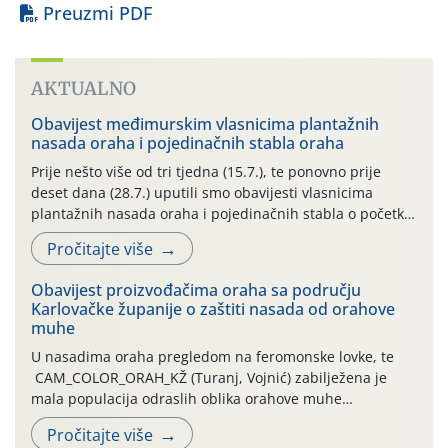
Preuzmi PDF
AKTUALNO
Obavijest međimurskim vlasnicima plantažnih
nasada oraha i pojedinačnih stabla oraha
Prije nešto više od tri tjedna (15.7.), te ponovno prije
deset dana (28.7.) uputili smo obavijesti vlasnicima
plantažnih nasada oraha i pojedinačnih stabla o početku
leta i ovogodišnjoj potrebi usmjerenog suzbijanja
Pročitajte više
orahove muhe (Rhagoletis completa)! Već dvanaest dana
traje drugi ovogodišnji “toplinski udar”, koji naročito
Obavijest proizvođačima oraha sa području
izražen zadnja šest dana (31.7.-05.8.), jer najviše
Karlovačke županije o zaštiti nasada od orahove
temperature zraka svakodnevno […]
muhe
U nasadima oraha pregledom na feromonske lovke, te
CAM_COLOR_ORAH_KŽ (Turanj, Vojnić) zabilježena je
mala populacija odraslih oblika orahove muhe
(Rhagoletis completa). Niska brojnost može se objasniti
Pročitajte više
činjenicom da je riječ o mladim nasadima s vrlo malim