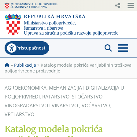
Pristupačnost
»
Publikacija
»
Katalog modela pokrića varijabilnih troškova
poljoprivredne proizvodnje
AGROEKONOMIKA
,
MEHANIZACIJA I DIGITALIZACIJA U
POLJOPRIVREDI
,
RATARSTVO
,
STOČARSTVO
,
VINOGRADARSTVO I VINARSTVO
,
VOĆARSTVO
,
VRTLARSTVO
Katalog modela pokrića