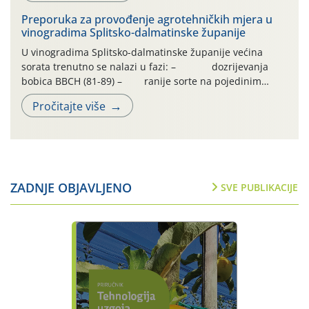
urodom, što je povezano i s manjim brojem prezimjelih
Preporuka za provođenje agrotehničkih mjera u
jedinki. U starijim nasadima, na žutim ljepljivim Rebell
vinogradima Splitsko-dalmatinske županije
pločama s […]
U vinogradima Splitsko-dalmatinske županije većina
sorata trenutno se nalazi u fazi: – dozrijevanja
bobica BBCH (81-89) – ranije sorte na pojedinim
lokalitetima već su dozrele te su spremne za berbu Zbog
Pročitajte više
visokih temperatura i dugotrajnog izostanka oborina
razvoj vinove loze odvija se uredno, a zdravstveno stanje
većine vinograda je dobro. Srednje dnevne temperature
zraka […]
ZADNJE OBJAVLJENO
SVE PUBLIKACIJE