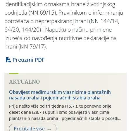
identifikacijskim oznakama hrane životinjskog
podrijetla (NN 69/15), Pravilnikom o informiranju
potrošača o nepretpakiranoj hrani (NN 144/14,
64/20, 144/20) i Naputku o načinu primjene
izuzeća od navođenja nutritivne deklaracije na
hrani (NN 79/17).
Preuzmi PDF
AKTUALNO
Obavijest međimurskim vlasnicima plantažnih
nasada oraha i pojedinačnih stabla oraha
Prije nešto više od tri tjedna (15.7.), te ponovno prije
deset dana (28.7.) uputili smo obavijesti vlasnicima
plantažnih nasada oraha i pojedinačnih stabla o početku
leta i ovogodišnjoj potrebi usmjerenog suzbijanja
Pročitajte više
orahove muhe (Rhagoletis completa)! Već dvanaest dana