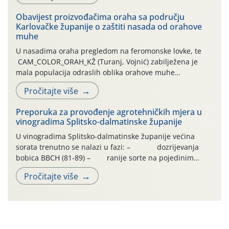
traje drugi ovogodišnji “toplinski udar”, koji naročito
Obavijest proizvođačima oraha sa području
izražen zadnja šest dana (31.7.-05.8.), jer najviše
Karlovačke županije o zaštiti nasada od orahove
temperature zraka svakodnevno […]
muhe
U nasadima oraha pregledom na feromonske lovke, te
CAM_COLOR_ORAH_KŽ (Turanj, Vojnić) zabilježena je
mala populacija odraslih oblika orahove muhe
(Rhagoletis completa). Niska brojnost može se objasniti
Pročitajte više
činjenicom da je riječ o mladim nasadima s vrlo malim
urodom, što je povezano i s manjim brojem prezimjelih
Preporuka za provođenje agrotehničkih mjera u
jedinki. U starijim nasadima, na žutim ljepljivim Rebell
vinogradima Splitsko-dalmatinske županije
pločama s […]
U vinogradima Splitsko-dalmatinske županije većina
sorata trenutno se nalazi u fazi: – dozrijevanja
bobica BBCH (81-89) – ranije sorte na pojedinim
lokalitetima već su dozrele te su spremne za berbu Zbog
Pročitajte više
visokih temperatura i dugotrajnog izostanka oborina
razvoj vinove loze odvija se uredno, a zdravstveno stanje
većine vinograda je dobro. Srednje dnevne temperature
zraka […]