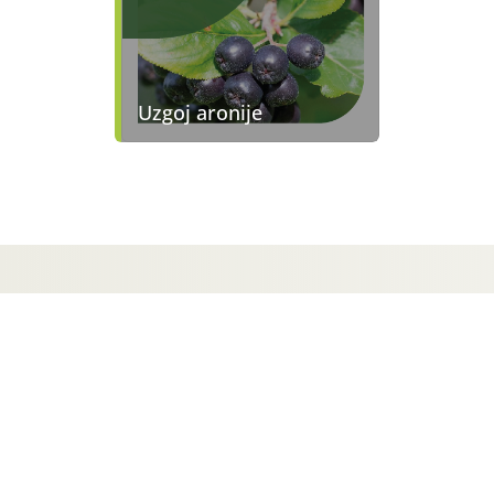
Uzgoj aronije
KONTAKTIRAJTE NAS
Ministarstvo poljoprivrede, šumarstva i ribarstva, Uprava za
stručnu podršku razvoju poljoprivrede
Ulica Grada Vukovara 78
10 000 Zagreb