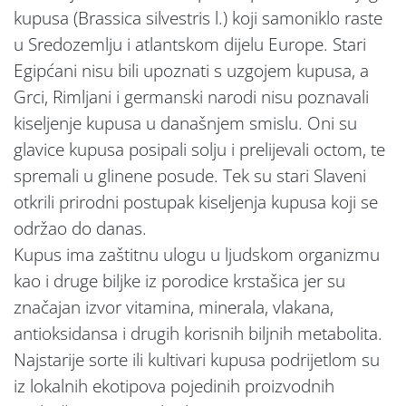
kupusa (Brassica silvestris l.) koji samoniklo raste
u Sredozemlju i atlantskom dijelu Europe. Stari
Egipćani nisu bili upoznati s uzgojem kupusa, a
Grci, Rimljani i germanski narodi nisu poznavali
kiseljenje kupusa u današnjem smislu. Oni su
glavice kupusa posipali solju i prelijevali octom, te
spremali u glinene posude. Tek su stari Slaveni
otkrili prirodni postupak kiseljenja kupusa koji se
održao do danas.
Kupus ima zaštitnu ulogu u ljudskom organizmu
kao i druge biljke iz porodice krstašica jer su
značajan izvor vitamina, minerala, vlakana,
antioksidansa i drugih korisnih biljnih metabolita.
Najstarije sorte ili kultivari kupusa podrijetlom su
iz lokalnih ekotipova pojedinih proizvodnih