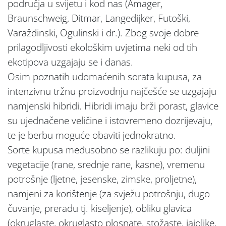
područja u svijetu i kod nas (Amager,
Braunschweig, Ditmar, Langedijker, Futoški,
Varaždinski, Ogulinski i dr.). Zbog svoje dobre
prilagodljivosti ekološkim uvjetima neki od tih
ekotipova uzgajaju se i danas.
Osim poznatih udomaćenih sorata kupusa, za
intenzivnu tržnu proizvodnju najčešće se uzgajaju
namjenski hibridi. Hibridi imaju brži porast, glavice
su ujednačene veličine i istovremeno dozrijevaju,
te je berbu moguće obaviti jednokratno.
Sorte kupusa međusobno se razlikuju po: duljini
vegetacije (rane, srednje rane, kasne), vremenu
potrošnje (ljetne, jesenske, zimske, proljetne),
namjeni za korištenje (za svježu potrošnju, dugo
čuvanje, preradu tj. kiseljenje), obliku glavica
(okruglaste, okruglasto plosnate, stožaste, jajolike,