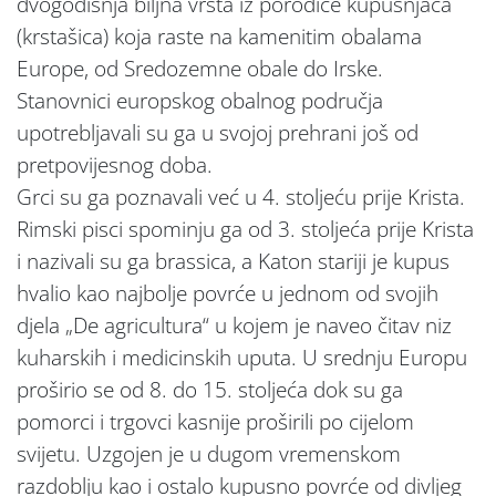
dvogodišnja biljna vrsta iz porodice kupusnjača
(krstašica) koja raste na kamenitim obalama
Europe, od Sredozemne obale do Irske.
Stanovnici europskog obalnog područja
upotrebljavali su ga u svojoj prehrani još od
pretpovijesnog doba.
Grci su ga poznavali već u 4. stoljeću prije Krista.
Rimski pisci spominju ga od 3. stoljeća prije Krista
i nazivali su ga brassica, a Katon stariji je kupus
hvalio kao najbolje povrće u jednom od svojih
djela „De agricultura“ u kojem je naveo čitav niz
kuharskih i medicinskih uputa. U srednju Europu
proširio se od 8. do 15. stoljeća dok su ga
pomorci i trgovci kasnije proširili po cijelom
svijetu. Uzgojen je u dugom vremenskom
razdoblju kao i ostalo kupusno povrće od divljeg