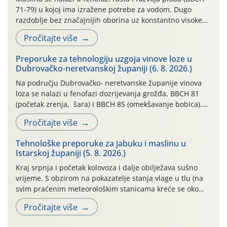
71-79) u kojoj ima izražene potrebe za vodom. Dugo
razdoblje bez značajnijih oborina uz konstantno visoke
temperature negativno utječe na rast i razvoj ploda, a
Pročitajte više
takvo sušno razdoblje će se nastaviti. Primjeri
temperatura na poluotoku Pelješcu: 13.07. do 19.07.2026.
Preporuke za tehnologiju uzgoja vinove loze u
(min. temp. 19,84°C , max. temp. […]
Dubrovačko-neretvanskoj županiji (6. 8. 2026.)
Na području Dubrovačko- neretvanske županije vinova
loza se nalazi u fenofazi dozrijevanja grožđa, BBCH 81
(početak zrenja, šara) i BBCH 85 (omekšavanje bobica).
Vinova loza, ovu godinu, prolazi kroz dugotrajno sušno i
Pročitajte više
vrlo vruće razdoblje, bez oborina ili vrlo malo , što
otežava normalan razvoj i sintezu kemijskih spojeva kako
Tehnološke preporuke za jabuku i maslinu u
bi se dobila vrhunska sirovina. […]
Istarskoj županiji (5. 8. 2026.)
Kraj srpnja i početak kolovoza i dalje obilježava sušno
vrijeme. S obzirom na pokazatelje stanja vlage u tlu (na
svim praćenim meteorološkim stanicama kreće se oko
maksimalne vrijednosti od cb 200) jabuke se još i dobro,
Pročitajte više
vizualno, drže. To, međutim, ne umanjuje dugoročni
negativan učinak stresa na biljke, koji, ako se on ponavlja