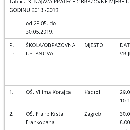
Tablica 3. NAJAVA PRATEĆE OBRAZOVNE MJERE 
GODINU 2018./2019.
od 23.05. do
30.05.2019.
R.
ŠKOLA/OBRAZOVNA
MJESTO
DAT
br.
USTANOVA
VRI
1.
OŠ. Vilima Korajca
Kaptol
29.0
10.1
2.
OŠ. Frane Krsta
Zagreb
30.0
Frankopana
8.00