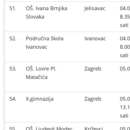
51.
OŠ. Ivana Brnjika
Jelisavac
04.0
Slovaka
8.35
sati
52.
Područna škola
Ivanovac
04.0
Ivanovac
8.00
sati
53.
OŠ. Lovre Pl.
Zagreb
05.0
Matačića
54.
X.gimnazija
Zagreb
05.0
13.1
sati
55.
OŠ. Ljudevit Modec
Križevci
05.0