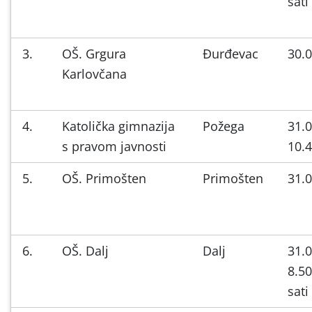
sati
3.
OŠ. Grgura
Đurđevac
30.0
Karlovčana
4.
Katolička gimnazija
Požega
31.0
s pravom javnosti
10.4
5.
OŠ. Primošten
Primošten
31.0
6.
OŠ. Dalj
Dalj
31.0
8.50
sati