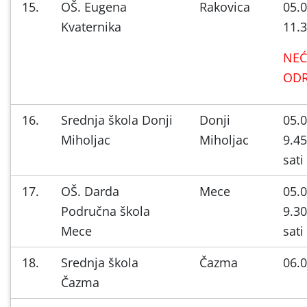
15.
OŠ. Eugena
Rakovica
05.0
Kvaternika
11.3
NEĆ
ODR
16.
Srednja škola Donji
Donji
05.0
Miholjac
Miholjac
9.45
sati
17.
OŠ. Darda
Mece
05.0
Područna škola
9.30
Mece
sati
18.
Srednja škola
Čazma
06.0
Čazma