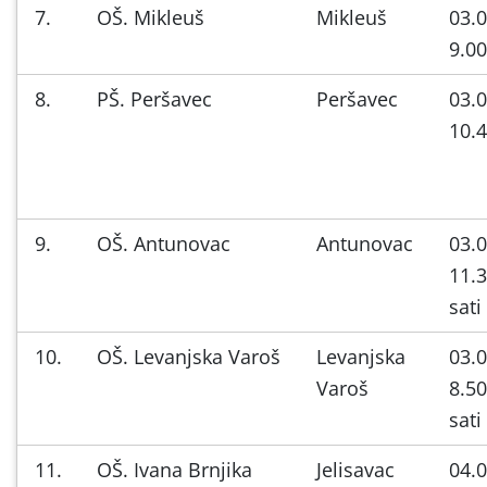
7.
OŠ. Mikleuš
Mikleuš
03.0
9.00
8.
PŠ. Peršavec
Peršavec
03.0
10.4
9.
OŠ. Antunovac
Antunovac
03.0
11.3
sati
10.
OŠ. Levanjska Varoš
Levanjska
03.0
Varoš
8.50
sati
11.
OŠ. Ivana Brnjika
Jelisavac
04.0