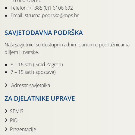
10 000 Zagreb
Telefon: ++385 (0)1 6106 692
Email: strucna-podrska@mps.hr
SAVJETODAVNA PODRŠKA
Naši savjetnici su dostupni radnim danom u podružnicama
diljem Hrvatske.
8 – 16 sati (Grad Zagreb)
7 – 15 sati (Ispostave)
Adresar savjetnika
ZA DJELATNIKE UPRAVE
SEMIS
PIO
Prezentacije