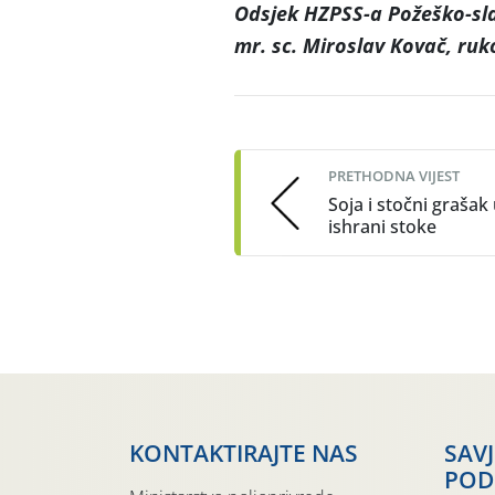
Odsjek HZPSS-a Požeško-sl
mr. sc. Miroslav Kovač, ruk
Post
navigation
PRETHODNA VIJEST
Soja i stočni grašak
ishrani stoke
KONTAKTIRAJTE NAS
SAV
POD