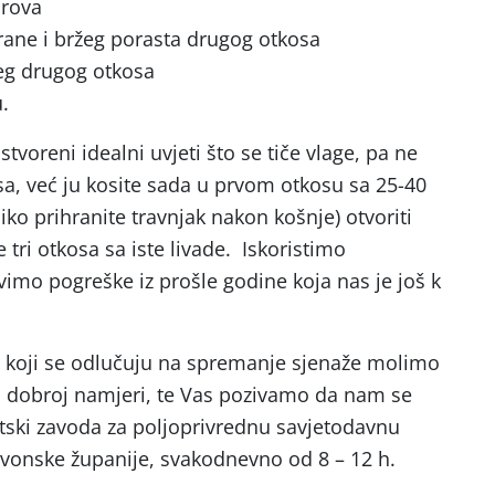
orova
ane i bržeg porasta drugog otkosa
eg drugog otkosa
.
voreni idealni uvjeti što se tiče vlage, pa ne
sa, već ju kosite sada u prvom otkosu sa 25-40
iko prihranite travnjak nakon košnje) otvoriti
tri otkosa sa iste livade. Iskoristimo
imo pogreške iz prošle godine koja nas je još k
h koji se odlučuju na spremanje sjenaže molimo
 u dobroj namjeri, te Vas pozivamo da nam se
atski zavoda za poljoprivrednu savjetodavnu
vonske županije, svakodnevno od 8 – 12 h.