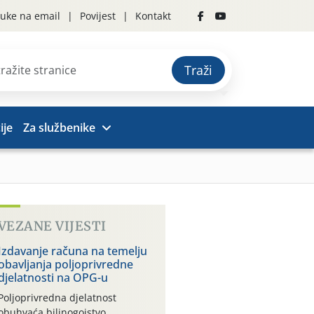
uke na email
Povijest
Kontakt
Traži
ije
Za službenike
VEZANE VIJESTI
Izdavanje računa na temelju
obavljanja poljoprivredne
djelatnosti na OPG-u
Poljoprivredna djelatnost
obuhvaća bilinogojstvo,