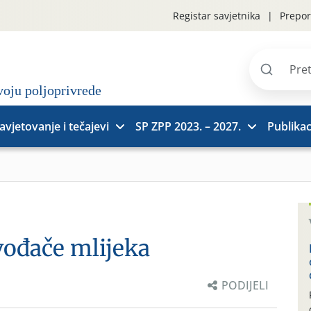
Registar savjetnika
Prepor
Pretraži
stranice
avjetovanje i tečajevi
SP ZPP 2023. – 2027.
Publikac
vođače mlijeka
PODIJELI