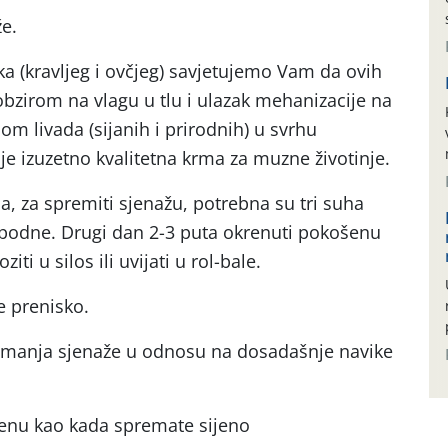
e.
ka (kravljeg i ovčjeg) savjetujemo Vam da ovih
obzirom na vlagu u tlu i ulazak mehanizacije na
om livada (sijanih i prirodnih) u svrhu
je izuzetno kvalitetna krma za muzne životinje.
 za spremiti sjenažu, potrebna su tri suha
epodne. Drugi dan 2-3 puta okrenuti pokošenu
iti u silos ili uvijati u rol-bale.
e prenisko.
remanja sjenaže u odnosu na dosadašnje navike
menu kao kada spremate sijeno