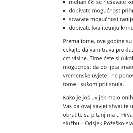
mehanički se rješavate k
dobivate mogućnost prihr
stvarate mogućnost ranij
dobivate kvalitetniju krmu
Prema tome, ove godine su st
čekajte da vam trava prokla
cm visine. Time ćete si (ukol
mogućnost da do ljeta imate 
vremenske uvjete i ne ponov
tome i sušom pritisnula.
Kako je još uvijek malo oni
Vas da ovaj savjet shvatite
obratite sa pitanjima u Hrv
službu – Odsjek Požeško-sla