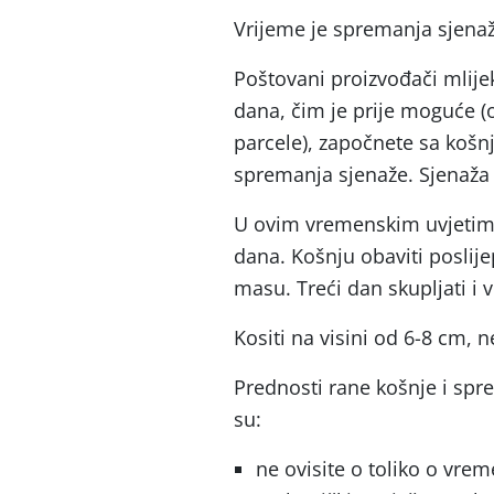
Vrijeme je spremanja sjenaž
Poštovani proizvođači mlije
dana, čim je prije moguće (
parcele), započnete sa košnj
spremanja sjenaže. Sjenaža 
U ovim vremenskim uvjetima,
dana. Košnju obaviti poslij
masu. Treći dan skupljati i voz
Kositi na visini od 6-8 cm, n
Prednosti rane košnje i sp
su:
ne ovisite o toliko o vre