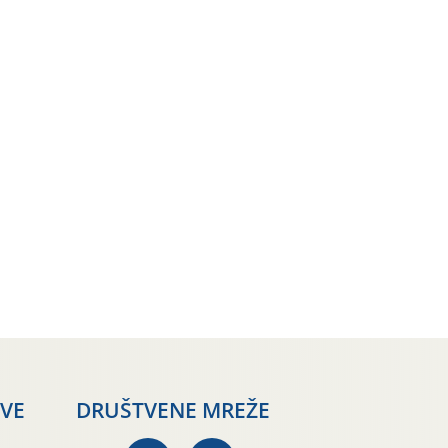
AVE
DRUŠTVENE MREŽE