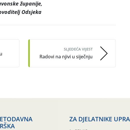
avonske županije,
ovoditelj Odsjeka
SLJEDEĆA VIJEST
 u
Radovi na njivi u siječnju
JETODAVNA
ZA DJELATNIKE UPR
RŠKA