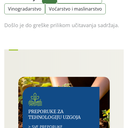
Vinogradarstvo
Voćarstvo i maslinarstvo
Došlo je do greške prilikom učitavanja sadržaja.
PREPORUKE ZA
TEHNOLOGIJU UZGOJA
> SVE PREPORUKE