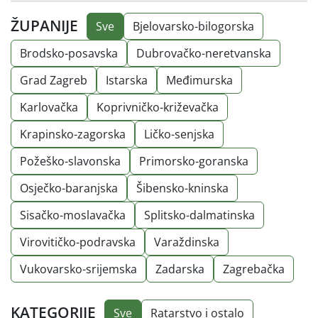
ŽUPANIJE
Sve
Bjelovarsko-bilogorska
Brodsko-posavska
Dubrovačko-neretvanska
Grad Zagreb
Istarska
Međimurska
Karlovačka
Koprivničko-križevačka
Krapinsko-zagorska
Ličko-senjska
Požeško-slavonska
Primorsko-goranska
Osječko-baranjska
Šibensko-kninska
Sisačko-moslavačka
Splitsko-dalmatinska
Virovitičko-podravska
Varaždinska
Vukovarsko-srijemska
Zadarska
Zagrebačka
KATEGORIJE
Sve
Ratarstvo i ostalo