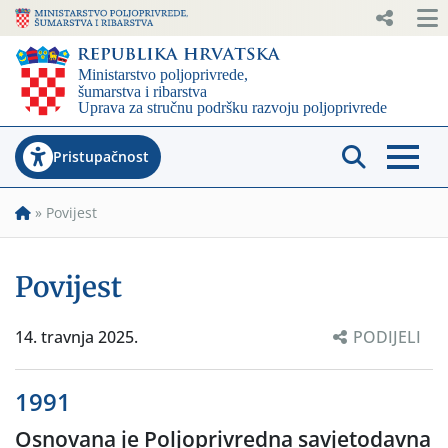
Pristupačnost
»
Povijest
Povijest
14. travnja 2025.
PODIJELI
1991
Osnovana je Poljoprivredna savjetodavna