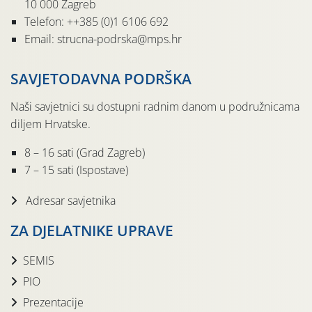
10 000 Zagreb
Telefon: ++385 (0)1 6106 692
Email: strucna-podrska@mps.hr
SAVJETODAVNA PODRŠKA
Naši savjetnici su dostupni radnim danom u podružnicama
diljem Hrvatske.
8 – 16 sati (Grad Zagreb)
7 – 15 sati (Ispostave)
Adresar savjetnika
ZA DJELATNIKE UPRAVE
SEMIS
PIO
Prezentacije