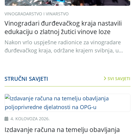
VINOGRADARSTVO I VINARSTVO
Vinogradari đurđevačkog kraja nastavili
edukaciju o zlatnoj žutici vinove loze
Nakon vrlo uspješne radionice za vinogradare
đurđevačkog kraja, održane krajem svibnja, u
suradnji s Udrugom vinogradara i voćara
Đurđevac organizirali smo još jednu terensku
radionicu u vinogradu obitelji Čorba. Radionicu
STRUČNI SAVJETI
SVI SAVJETI
su vodili djelatnici Uprave za stručnu podršku
razvoju poljoprivrede, Leon Golub i Željkica
Oštrkapa-Međurečan. Kao i prethodnog puta,
glavna tema bila je sprječavanje širenja i […]
4. KOLOVOZA 2026.
P
o
Izdavanje računa na temelju obavljanja