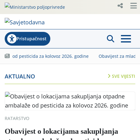
Pristupačnost
e od pesticida za kolovoz 2026. godine
Obavijest za mlade pol
Savjetodavna | Ministarstv
AKTUALNO
SVE VIJESTI
RATARSTVO
Obavijest o lokacijama sakupljanja