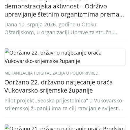
demonstracijska aktivnost – Održivo
upravljanje štetnim organizmima prema
načelima integrirane zaštite bilja u
Dana 10. srpnja 2026. godine u Otoku
kukuruzu
Oštarijskom, u organizaciji Uprave za stručnu
podršku razvoju poljoprivrede, održana je
demonstracijska aktivnost pod nazivom „Održivo
upravljanje štetnim organizmima prema
načelima integrirane zaštite bilja u kukuruzu”, u
okviru Intervencije 78.01 – Biljna proizvodnja –
MEHANIZACIJA I DIGITALIZACIJA U POLJOPRIVREDI
Ratarstvo – Ostale teme (2026.)
Održano 22. državno natjecanje orača
Vukovarsko-srijemske županije
Pilot projekt „Seoska prijestolnica“ u Vukovarsko-
srijemskoj županiji ima za cilj razvijanje svijesti
javnosti o važnosti ruralnih sredina, kao i njihovo
oživljavanje, kako bi se pokrenule: društvene,