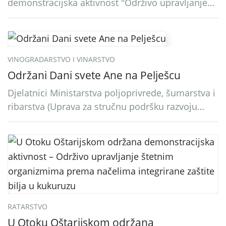
demonstracijska aktivnost "Održivo upravljanje
štetnim organizmima prema načelima
integrirane zaštite pri uzgoju krumpira" na
pokusnom polju "Poredje", kraj naselja Belica
(ARKOD parcela ID 2445031) (središnji dio
VINOGRADARSTVO I VINARSTVO
Međimurske županije).
Održani Dani svete Ane na Pelješcu
Djelatnici Ministarstva poljoprivrede, šumarstva i
ribarstva (Uprava za stručnu podršku razvoju
poljoprivrede) sudjelovali su na tradicionalnom
Vinskom forumu, održanom 24.07.2026. godine u
Domu vinarske tradicije u Putnikovićima na
poluotoku Pelješcu, u organizaciji PZ Putniković,
Zadružni savez Dalmacije, Udruga Dalmika i
općina Ston. Manifestacija, koja se već sedmu
godinu zaredom održava u sklopu proslave Dana
RATARSTVO
svete […]
U Otoku Oštarijskom održana