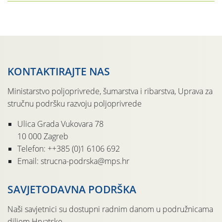
U TIJEKU
KONTAKTIRAJTE NAS
Ministarstvo poljoprivrede, šumarstva i ribarstva, Uprava za
stručnu podršku razvoju poljoprivrede
Ulica Grada Vukovara 78
10 000 Zagreb
Telefon: ++385 (0)1 6106 692
Email: strucna-podrska@mps.hr
SAVJETODAVNA PODRŠKA
Naši savjetnici su dostupni radnim danom u podružnicama
diljem Hrvatske.