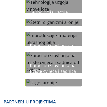
Tehnologija uzgoja
vinove loze
Štetni organizmi aronije
Koraci do stavljanja na
tržište reprodukcijskog
materijala ukrasnog
bilja
Koraci do stavljanja na
tržište cvijeća i sadnica
od cvijeća
Uzgoj aronije
PARTNERI U PROJEKTIMA