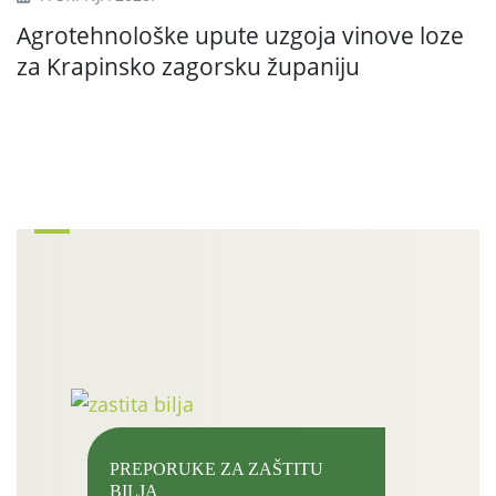
A
Agrotehnološke upute uzgoja vinove loze
v
za Krapinsko zagorsku županiju
PREPORUKE ZA ZAŠTITU
BILJA