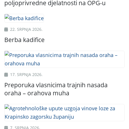
poljoprivredne djelatnosti na OPG-u
22. SRPNJA 2026.
Berba kadifice
T
k
17. SRPNJA 2026.
P
Preporuka vlasnicima trajnih nasada
l
oraha – orahova muha
7. SRPNJA 2026.