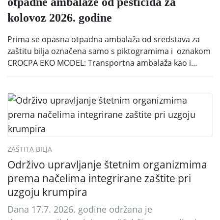
otpadne ambalaže od pesticida za
kolovoz 2026. godine
Prima se opasna otpadna ambalaža od sredstava za
zaštitu bilja označena samo s piktogramima i oznakom
CROCPA EKO MODEL: Transportna ambalaža kao i
ambalaža drugih proizvoda koji nisu sredstva za zaštitu
bilja (npr. ambalaža od mineralnih gnojiva,) se ne
prihvaća. Korisnicima je osiguran besplatni povrat
prazne ambalaže isključivo ovih tvrtki: AGROCHEM-
MAKS, AGRONOM, ALBAUGH TKI* (PINUS […]
ZAŠTITA BILJA
Održivo upravljanje štetnim organizmima
prema načelima integrirane zaštite pri
uzgoju krumpira
Dana 17.7. 2026. godine održana je