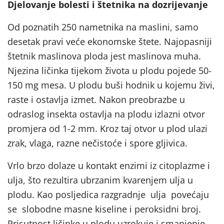
Djelovanje bolesti i štetnika na dozrijevanje
Od poznatih 250 nametnika na maslini, samo
desetak pravi veće ekonomske štete. Najopasniji
štetnik maslinova ploda jest maslinova muha.
Njezina ličinka tijekom života u plodu pojede 50-
150 mg mesa. U plodu buši hodnik u kojemu živi,
raste i ostavlja izmet. Nakon preobrazbe u
odraslog insekta ostavlja na plodu izlazni otvor
promjera od 1-2 mm. Kroz taj otvor u plod ulazi
zrak, vlaga, razne nečistoće i spore gljivica.
Vrlo brzo dolaze u kontakt enzimi iz citoplazme i
ulja, što rezultira ubrzanim kvarenjem ulja u
plodu. Kao posljedica razgradnje ulja povećaju
se slobodne masne kiseline i peroksidni broj.
Prisutnost ličinke u plodu uzrokuje i smanjenje