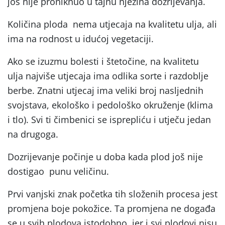
još nije proniknuo u tajnu njezina dozrijevanja.
Količina ploda nema utjecaja na kvalitetu ulja, ali
ima na rodnost u idućoj vegetaciji.
Ako se izuzmu bolesti i štetočine, na kvalitetu
ulja najviše utjecaja ima odlika sorte i razdoblje
berbe. Znatni utjecaj ima veliki broj nasljednih
svojstava, ekološko i pedološko okruženje (klima
i tlo). Svi ti čimbenici se isprepliću i utječu jedan
na drugoga.
Dozrijevanje počinje u doba kada plod još nije
dostigao punu veličinu.
Prvi vanjski znak početka tih složenih procesa jest
promjena boje pokožice. Ta promjena ne događa
se u svih plodova istodobno, jer i svi plodovi nisu