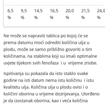
6,5
9,5
14,5
16,5
20,0
21,5
24,
%
%
%
%
%
%
%
Ne može se napraviti tablica po kojoj će se
prema datumu moći odrediti količina ulja u
plodu, može se samo približno govoriti o tim
količinama, na stablima koji su imali optimalne
uvjete tijekom svih fenofaza i u vrijeme zriobe.
Ispitivanja su pokazala da isto stablo svake
godine na isti datum nema istu količinu i istu
kvalitetu ulja. Količina ulja u plodu ovisi i o
količini oborina u vrijeme dozrijevanja. Utvrđeno
je da izostanak oborina, kao i veća količina