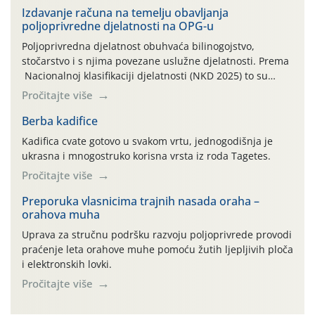
Izdavanje računa na temelju obavljanja
poljoprivredne djelatnosti na OPG-u
Poljoprivredna djelatnost obuhvaća bilinogojstvo,
stočarstvo i s njima povezane uslužne djelatnosti. Prema
Nacionalnoj klasifikaciji djelatnosti (NKD 2025) to su
skupne 01.1, 01.2, 01.3, 01.4, 01.5 i 01.6. Djelatnost
Pročitajte više
prerade poljoprivrednih proizvoda je svako djelovanje na
poljoprivredni proizvod čiji je rezultat proizvod koji
Berba kadifice
također može biti poljoprivredni proizvod poput npr.
Kadifica cvate gotovo u svakom vrtu, jednogodišnja je
maslinovog ulja, bučinog ulja, vino od […]
ukrasna i mnogostruko korisna vrsta iz roda Tagetes.
Pročitajte više
Preporuka vlasnicima trajnih nasada oraha –
orahova muha
Uprava za stručnu podršku razvoju poljoprivrede provodi
praćenje leta orahove muhe pomoću žutih ljepljivih ploča
i elektronskih lovki.
Pročitajte više