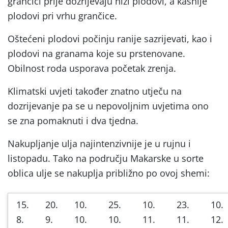
grančici prije dozrijevaju niži plodovi, a kasnije
plodovi pri vrhu grančice.
Oštećeni plodovi počinju ranije sazrijevati, kao i
plodovi na granama koje su prstenovane.
Obilnost roda usporava početak zrenja.
Klimatski uvjeti također znatno utječu na
dozrijevanje pa se u nepovoljnim uvjetima ono
se zna pomaknuti i dva tjedna.
Nakupljanje ulja najintenzivnije je u rujnu i
listopadu. Tako na području Makarske u sorte
oblica ulje se nakuplja približno po ovoj shemi:
15.
20.
10.
25.
10.
23.
10.
8.
9.
10.
10.
11.
11.
12.