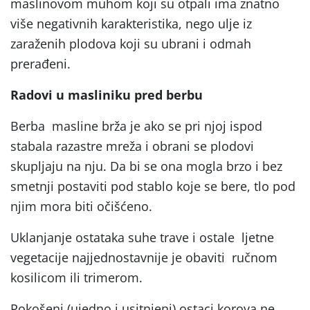
maslinovom muhom koji su otpali ima znatno
više negativnih karakteristika, nego ulje iz
zaraženih plodova koji su ubrani i odmah
prerađeni.
Radovi u masliniku pred berbu
Berba masline brža je ako se pri njoj ispod
stabala razastre mreža i obrani se plodovi
skupljaju na nju. Da bi se ona mogla brzo i bez
smetnji postaviti pod stablo koje se bere, tlo pod
njim mora biti očišćeno.
Uklanjanje ostataka suhe trave i ostale ljetne
vegetacije najjednostavnije je obaviti ručnom
kosilicom ili trimerom.
Pokošeni (ujedno i usitnjeni) ostaci korova ne