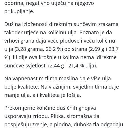
oborina, negativno utječu na njegovo
prikupljanje.
Dužina izloženosti direktnim sunčevim zrakama
također utječe na količinu ulja. Poznato je da
vrhovi grana daju veće plodove i veću količinu
ulja (3,28 grama, 26,2 %) od strana (2,69 g i 23,7
%) ili dijelova krošnje u kojima nema direktne
sunčeve svjetlosti (2,44 g i 21,4 % ulja).
Na vapnenastim tlima maslina daje više ulja
bolje kvalitete. Na vlažnijim, svijetlim tlima daje
manje ulja, a i kvaliteta je lošija.
Prekomjerne količine dušičnih gnojiva
usporavaju zriobu. Plitka, siromašna tla
pospješuju zrenje, a plodna, duboka tla odgađaju