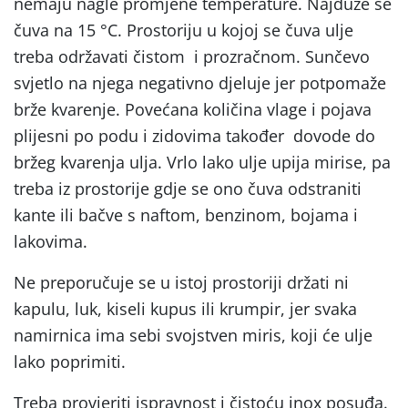
nemaju nagle promjene temperature. Najduže se
čuva na 15 °C. Prostoriju u kojoj se čuva ulje
treba održavati čistom i prozračnom. Sunčevo
svjetlo na njega negativno djeluje jer potpomaže
brže kvarenje. Povećana količina vlage i pojava
plijesni po podu i zidovima također dovode do
bržeg kvarenja ulja. Vrlo lako ulje upija mirise, pa
treba iz prostorije gdje se ono čuva odstraniti
kante ili bačve s naftom, benzinom, bojama i
lakovima.
Ne preporučuje se u istoj prostoriji držati ni
kapulu, luk, kiseli kupus ili krumpir, jer svaka
namirnica ima sebi svojstven miris, koji će ulje
lako poprimiti.
Treba provjeriti ispravnost i čistoću inox posuđa.