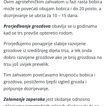
Ovim agrotehničkim zahvatom u fazi rasta bobica
može se povećati obujam bobica i do 20 posto, a
dozrijevanje se ubrza za 10 – 15 dana.
Prorjeđivanje grozdova
obavlja se u godinama
kad se trs previše opteretio rodom.
Prorjeđujemo ponajprije slabije razvijene
grozdove iz središnjeg dijela trsa, a tek onda
dobro razvijene grozdove ako je broj grozdova na
trsu još uvijek prevelik.
Tim zahvatom povećavamo krupnoću bobica i
grozdova, postižemo ljepši izgled grozda i
potpunije dozrijevanje.
Zalamanje zaperaka
jest skidanje odnosno
uklanjanje nepotrebnih zelenih dijelova da bi se