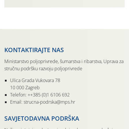
„toplinski udar“. Simptome plamenjače vinove loze
(Plasmoparas viticola) uglavnom ne nalazimo u
vinogradima, a simptomi pepelnice vinove […]
KONTAKTIRAJTE NAS
Ministarstvo poljoprivrede, šumarstva i ribarstva, Uprava za
stručnu podršku razvoju poljoprivrede
Ulica Grada Vukovara 78
10 000 Zagreb
Telefon: ++385 (0)1 6106 692
Email: strucna-podrska@mps.hr
SAVJETODAVNA PODRŠKA