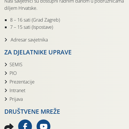
Naši savjetnici su dostupni radnim danom u podružnicama
diljem Hrvatske.
8 – 16 sati (Grad Zagreb)
7 – 15 sati (Ispostave)
Adresar savjetnika
ZA DJELATNIKE UPRAVE
SEMIS
PIO
Prezentacije
Intranet
Prijava
DRUŠTVENE MREŽE