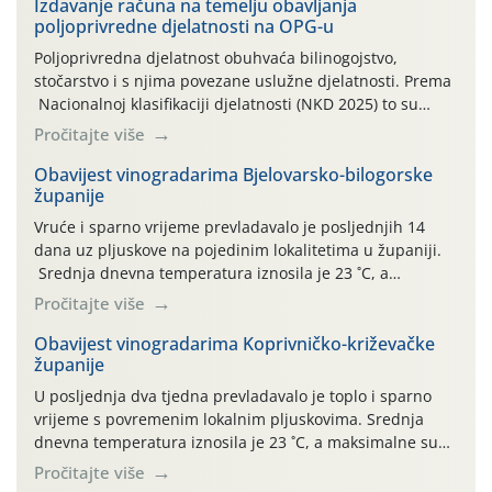
Izdavanje računa na temelju obavljanja
poljoprivredne djelatnosti na OPG-u
Poljoprivredna djelatnost obuhvaća bilinogojstvo,
stočarstvo i s njima povezane uslužne djelatnosti. Prema
Nacionalnoj klasifikaciji djelatnosti (NKD 2025) to su
skupne 01.1, 01.2, 01.3, 01.4, 01.5 i 01.6. Djelatnost
Pročitajte više
prerade poljoprivrednih proizvoda je svako djelovanje na
poljoprivredni proizvod čiji je rezultat proizvod koji
Obavijest vinogradarima Bjelovarsko-bilogorske
županije
također može biti poljoprivredni proizvod poput npr.
maslinovog ulja, bučinog ulja, vino od […]
Vruće i sparno vrijeme prevladavalo je posljednjih 14
dana uz pljuskove na pojedinim lokalitetima u županiji.
Srednja dnevna temperatura iznosila je 23 ˚C, a
maksimalne su posljednjih dana dosezale do 35 ˚C.
Pročitajte više
Simptome plamenjače vinove loze (Plasmoparas
viticola) vidljivi su na zapercima i vršnom mladom lišću.
Obavijest vinogradarima Koprivničko-križevačke
županije
Kako bi i dalje održali zdravu lisnu masu u zaštiti je
moguće […]
U posljednja dva tjedna prevladavalo je toplo i sparno
vrijeme s povremenim lokalnim pljuskovima. Srednja
dnevna temperatura iznosila je 23 ˚C, a maksimalne su
se posljednjih dana penjale do 35 ˚C. Prognostičari u
Pročitajte više
narednom razdoblju najavljuju drugi ovogodišnji