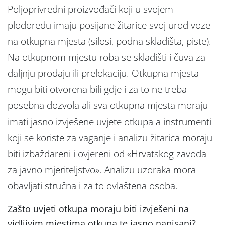
Poljoprivredni proizvođači koji u svojem
plodoredu imaju posijane žitarice svoj urod voze
na otkupna mjesta (silosi, podna skladišta, piste).
Na otkupnom mjestu roba se skladišti i čuva za
daljnju prodaju ili prelokaciju. Otkupna mjesta
mogu biti otvorena bili gdje i za to ne treba
posebna dozvola ali sva otkupna mjesta moraju
imati jasno izvješene uvjete otkupa a instrumenti
koji se koriste za vaganje i analizu žitarica moraju
biti izbaždareni i ovjereni od «Hrvatskog zavoda
za javno mjeriteljstvo». Analizu uzoraka mora
obavljati stručna i za to ovlaštena osoba.
Zašto uvjeti otkupa moraju biti izvješeni na
vidljivim mjestima otkupa te jasno napisani?