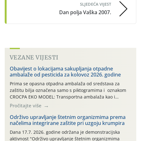
SLJEDEĆA VIJEST
Dan polja Vaška 2007.
VEZANE VIJESTI
Obavijest o lokacijama sakupljanja otpadne
ambalaže od pesticida za kolovoz 2026. godine
Prima se opasna otpadna ambalaža od sredstava za
zaštitu bilja označena samo s piktogramima i oznakom
CROCPA EKO MODEL: Transportna ambalaža kao i
ambalaža drugih proizvoda koji nisu sredstva za zaštitu
Pročitajte više
bilja (npr. ambalaža od mineralnih gnojiva,) se ne
prihvaća. Korisnicima je osiguran besplatni povrat
Održivo upravljanje štetnim organizmima prema
načelima integrirane zaštite pri uzgoju krumpira
prazne ambalaže isključivo ovih tvrtki: AGROCHEM-MAKS,
AGRONOM, ALBAUGH TKI* (PINUS […]
Dana 17.7. 2026. godine održana je demonstracijska
aktivnost "Održivo upravljanje štetnim organizmima