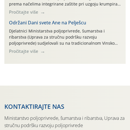
prema načelima integrirane zaštite pri uzgoju krumpira"
na pokusnom polju "Poredje", kraj naselja Belica (ARKOD
Pročitajte više
parcela ID 2445031) (središnji dio Međimurske županije).
Održani Dani svete Ane na Pelješcu
Djelatnici Ministarstva poljoprivrede, šumarstva i
ribarstva (Uprava za stručnu podršku razvoju
poljoprivrede) sudjelovali su na tradicionalnom Vinskom
forumu, održanom 24.07.2026. godine u Domu vinarske
Pročitajte više
tradicije u Putnikovićima na poluotoku Pelješcu, u
organizaciji PZ Putniković, Zadružni savez Dalmacije,
Udruga Dalmika i općina Ston. Manifestacija, koja se već
sedmu godinu zaredom održava u sklopu proslave Dana
svete […]
KONTAKTIRAJTE NAS
Ministarstvo poljoprivrede, šumarstva i ribarstva, Uprava za
stručnu podršku razvoju poljoprivrede