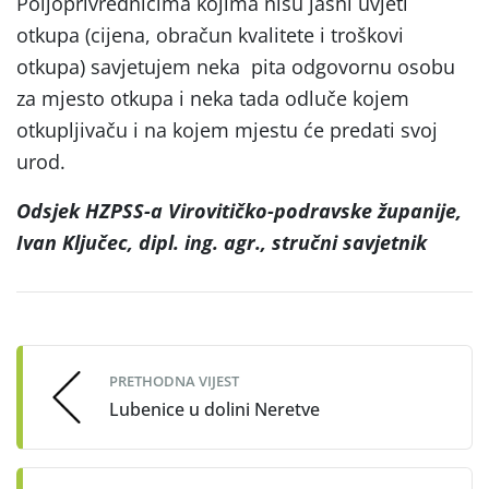
Poljoprivrednicima kojima nisu jasni uvjeti
otkupa (cijena, obračun kvalitete i troškovi
otkupa) savjetujem neka pita odgovornu osobu
za mjesto otkupa i neka tada odluče kojem
otkupljivaču i na kojem mjestu će predati svoj
urod.
Odsjek HZPSS-a Virovitičko-podravske županije,
Ivan Ključec, dipl. ing. agr., stručni savjetnik
Post
navigation
PRETHODNA VIJEST
Lubenice u dolini Neretve