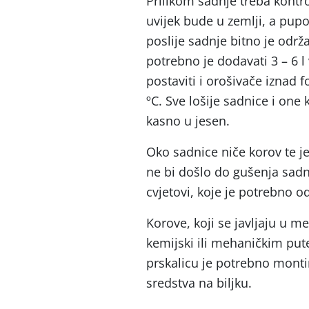
Prilikom sadnje treba kontro
uvijek bude u zemlji, a pupo
poslije sadnje bitno je održa
potrebno je dodavati 3 – 6 
postaviti i orošivače iznad f
ºC. Sve lošije sadnice i one
kasno u jesen.
Oko sadnice niče korov te j
ne bi došlo do gušenja sadni
cvjetovi, koje je potrebno od
Korove, koji se javljaju u 
kemijski ili mehaničkim put
prskalicu je potrebno montira
sredstva na biljku.