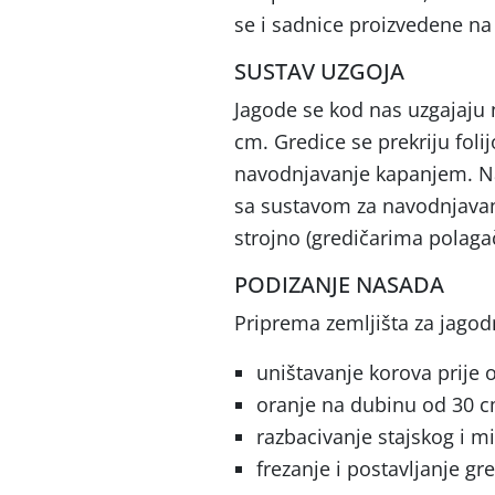
se i sadnice proizvedene na 
SUSTAV UZGOJA
Jagode se kod nas uzgajaju n
cm. Gredice se prekriju foli
navodnjavanje kapanjem. Na 
sa sustavom za navodnjavanj
strojno (gredičarima polagač
PODIZANJE NASADA
Priprema zemljišta za jagodn
uništavanje korova prije
oranje na dubinu od 30 c
razbacivanje stajskog i m
frezanje i postavljanje g