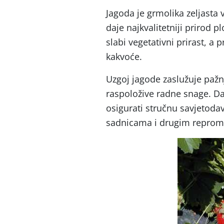
Jagoda je grmolika zeljasta 
daje najkvalitetniji prirod p
slabi vegetativni prirast, a 
kakvoće.
Uzgoj jagode zaslužuje paž
raspoložive radne snage. Da
osigurati stručnu savjetod
sadnicama i drugim reprom