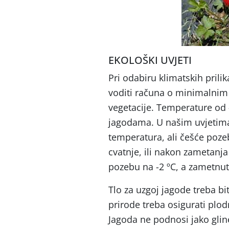
EKOLOŠKI UVJETI
Pri odabiru klimatskih prilik
voditi računa o minimalnim
vegetacije. Temperature od 
jagodama. U našim uvjetima
temperatura, ali češće poze
cvatnje, ili nakon zametanja
pozebu na -2 ºC, a zametnuti
Tlo za uzgoj jagode treba bi
prirode treba osigurati plod
Jagoda ne podnosi jako gline