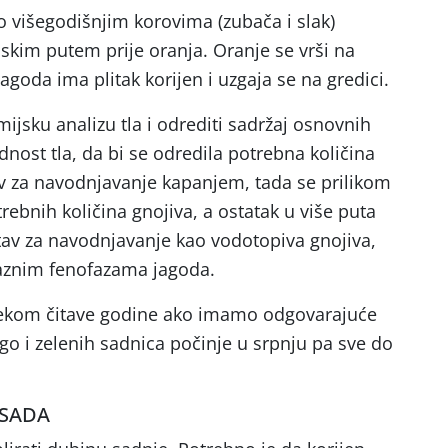
o višegodišnjim korovima (zubača i slak)
jskim putem prije oranja. Oranje se vrši na
agoda ima plitak korijen i uzgaja se na gredici.
emijsku analizu tla i odrediti sadržaj osnovnih
ednost tla, da bi se odredila potrebna količina
tav za navodnjavanje kapanjem, tada se prilikom
ebnih količina gnojiva, a ostatak u više puta
stav za navodnjavanje kao vodotopiva gnojiva,
raznim fenofazama jagoda.
ijekom čitave godine ako imamo odgovarajuće
go i zelenih sadnica počinje u srpnju pa sve do
ASADA