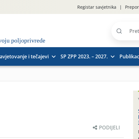
Registar savjetnika
Prepor
Pretraži
stranice
avjetovanje i tečajevi
SP ZPP 2023. – 2027.
Publikac
PODIJELI