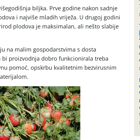
višegodišnja biljka. Prve godine nakon sadnje
lodova i najviše mladih vriježa. U drugoj godini
prirod plodova je maksimalan, ali nešto slabije
nju na malim gospodarstvima s dosta
 bi proizvodnja dobro funkcionirala treba
avnu pomoć, opskrbu kvalitetnim bezvirusnim
aterijalom.