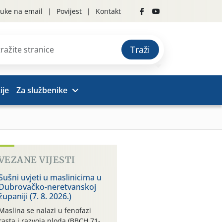
uke na email
Povijest
Kontakt
Traži
ije
Za službenike
VEZANE VIJESTI
Sušni uvjeti u maslinicima u
Dubrovačko-neretvanskoj
županiji (7. 8. 2026.)
Maslina se nalazi u fenofazi
rasta i razvoja ploda (BBCH 71-