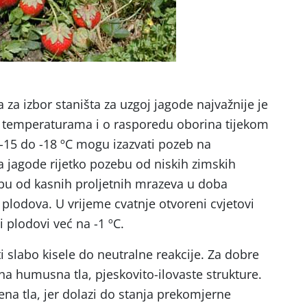
a za izbor staništa za uzgoj jagode najvažnije je
 temperaturama i o rasporedu oborina tijekom
-15 do -18 ºC mogu izazvati pozeb na
 jagode rijetko pozebu od niskih zimskih
bu od kasnih proljetnih mrazeva u doba
 plodova. U vrijeme cvatnje otvoreni cvjetovi
 plodovi već na -1 ºC.
ti slabo kisele do neutralne reakcije. Za dobre
na humusna tla, pjeskovito-ilovaste strukture.
na tla, jer dolazi do stanja prekomjerne