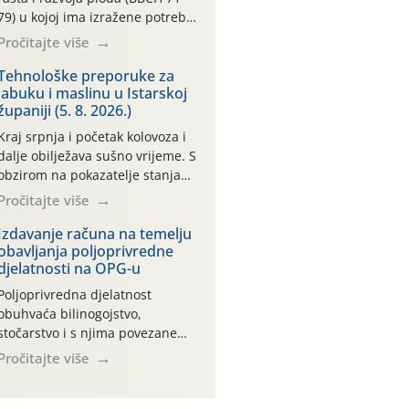
79) u kojoj ima izražene potrebe
za vodom. Dugo razdoblje bez
Pročitajte više
značajnijih oborina uz
konstantno visoke temperature
Tehnološke preporuke za
jabuku i maslinu u Istarskoj
negativno utječe na rast i razvoj
županiji (5. 8. 2026.)
ploda, a takvo sušno razdoblje će
se nastaviti. Primjeri
Kraj srpnja i početak kolovoza i
temperatura na poluotoku
dalje obilježava sušno vrijeme. S
Pelješcu: 13.07. do 19.07.2026.
obzirom na pokazatelje stanja
(min. temp. 19,84°C , max. temp.
vlage u tlu (na svim praćenim
Pročitajte više
[…]
meteorološkim stanicama kreće
se oko maksimalne vrijednosti od
Izdavanje računa na temelju
obavljanja poljoprivredne
cb 200) jabuke se još i dobro,
djelatnosti na OPG-u
vizualno, drže. To, međutim, ne
umanjuje dugoročni negativan
Poljoprivredna djelatnost
učinak stresa na biljke, koji, ako
obuhvaća bilinogojstvo,
se on ponavlja više godina […]
stočarstvo i s njima povezane
uslužne djelatnosti. Prema
Pročitajte više
Nacionalnoj klasifikaciji
djelatnosti (NKD 2025) to su