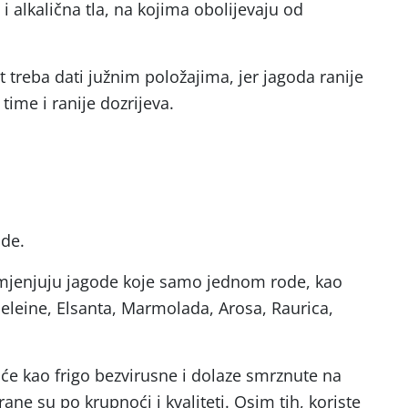
i alkalična tla, na kojima obolijevaju od
 treba dati južnim položajima, jer jagoda ranije
time i ranije dozrijeva.
de.
rimjenjuju jagode koje samo jednom rode, kao
deleine, Elsanta, Marmolada, Arosa, Raurica,
će kao frigo bezvirusne i dolaze smrznute na
rane su po krupnoći i kvaliteti. Osim tih, koriste