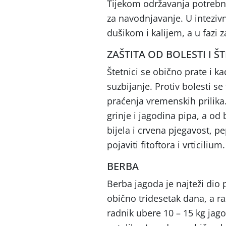
Tijekom održavanja potrebno 
za navodnjavanje. U intezivn
dušikom i kalijem, a u fazi z
ZAŠTITA OD BOLESTI I Š
Štetnici se obično prate i k
suzbijanje. Protiv bolesti se
praćenja vremenskih prilika.
grinje i jagodina pipa, a od b
bijela i crvena pjegavost, p
pojaviti fitoftora i vrticilium.
BERBA
Berba jagoda je najteži dio 
obično tridesetak dana, a r
radnik ubere 10 – 15 kg jagod