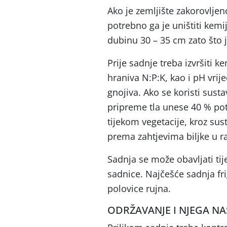
Ako je zemljište zakorovljen
potrebno ga je uništiti kemi
dubinu 30 – 35 cm zato što j
Prije sadnje treba izvršiti k
hraniva N:P:K, kao i pH vrij
gnojiva. Ako se koristi sus
pripreme tla unese 40 % potr
tijekom vegetacije, kroz su
prema zahtjevima biljke u 
Sadnja se može obavljati t
sadnice. Najčešće sadnja fri
polovice rujna.
ODRŽAVANJE I NJEGA N