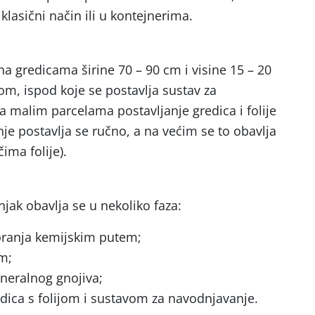
klasični način ili u kontejnerima.
a gredicama širine 70 – 90 cm i visine 15 – 20
jom, ispod koje se postavlja sustav za
malim parcelama postavljanje gredica i folije
e postavlja se ručno, a na većim se to obavlja
ima folije).
jak obavlja se u nekoliko faza:
 oranja kemijskim putem;
m;
ineralnog gnojiva;
redica s folijom i sustavom za navodnjavanje.