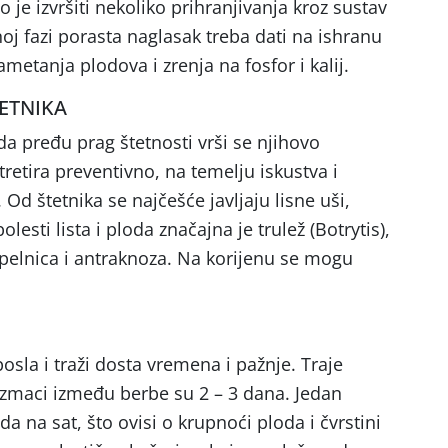
je izvršiti nekoliko prihranjivanja kroz sustav
oj fazi porasta naglasak treba dati na ishranu
ametanja plodova i zrenja na fosfor i kalij.
TETNIKA
ada pređu prag štetnosti vrši se njihovo
 tretira preventivno, na temelju iskustva i
 Od štetnika se najčešće javljaju lisne uši,
olesti lista i ploda značajna je trulež (Botrytis),
epelnica i antraknoza. Na korijenu se mogu
posla i traži dosta vremena i pažnje. Traje
azmaci između berbe su 2 – 3 dana. Jedan
a na sat, što ovisi o krupnoći ploda i čvrstini