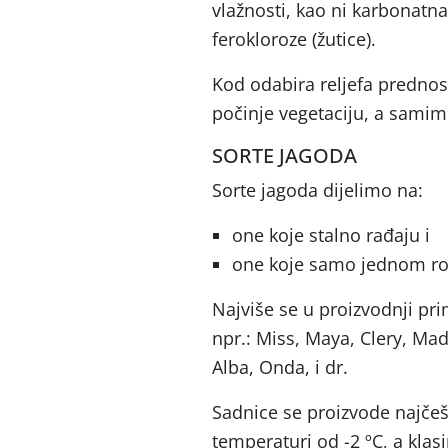
vlažnosti, kao ni karbonatna 
ferokloroze (žutice).
Kod odabira reljefa prednost
počinje vegetaciju, a samim 
SORTE JAGODA
Sorte jagoda dijelimo na:
one koje stalno rađaju i
one koje samo jednom ro
Najviše se u proizvodnji p
npr.: Miss, Maya, Clery, Ma
Alba, Onda, i dr.
Sadnice se proizvode najčeš
temperaturi od -2 ºC, a klasi