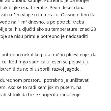
lirati dubinu sadnje. Potrebno je da korijen
ljak biljke iznad zemlje. Prvih deset dana
vati režim vlage u tlu i zraku. Ovisno o tipu tla
l vode na 1 m² dnevno, a po potrebi treba
olije te ih uključiti ako su temperature iznad 28
 koje se nisu primile potrebno je nadosaditi
e potrebno nekoliko puta ručno plijevljenje, da
ce. Kod frigo sadnica u jesen se pojavljuju
straniti da ne bi usporili razvoj jagode.
međurednom prostoru, potrebno je uništavati
em. Ako se to radi kemijskim putem, na
ti štitnik da bi se spriječilo zanošenje