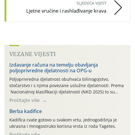
SLJEDEĆA VIJEST
Ljetne vrućine i rashlađivanje krava
VEZANE VIJESTI
Izdavanje računa na temelju obavljanja
poljoprivredne djelatnosti na OPG-u
Poljoprivredna djelatnost obuhvaća bilinogojstvo,
stočarstvo i s njima povezane uslužne djelatnosti. Prema
Nacionalnoj klasifikaciji djelatnosti (NKD 2025) to su
skupne 01.1, 01.2, 01.3, 01.4, 01.5 i 01.6. Djelatnost
Pročitajte više
prerade poljoprivrednih proizvoda je svako djelovanje na
poljoprivredni proizvod čiji je rezultat proizvod koji
Berba kadifice
također može biti poljoprivredni proizvod poput npr.
Kadifica cvate gotovo u svakom vrtu, jednogodišnja je
maslinovog ulja, bučinog ulja, vino od […]
ukrasna i mnogostruko korisna vrsta iz roda Tagetes.
Pročitajte više