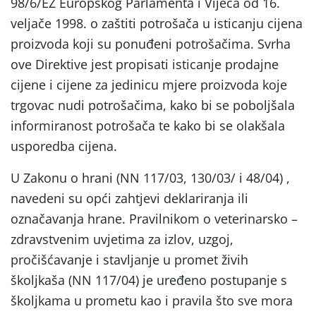
98/6/EZ Europskog Parlamenta i Vijeća od 16.
veljače 1998. o zaštiti potrošača u isticanju cijena
proizvoda koji su ponuđeni potrošačima. Svrha
ove Direktive jest propisati isticanje prodajne
cijene i cijene za jedinicu mjere proizvoda koje
trgovac nudi potrošačima, kako bi se poboljšala
informiranost potrošača te kako bi se olakšala
usporedba cijena.
U Zakonu o hrani (NN 117/03, 130/03/ i 48/04) ,
navedeni su opći zahtjevi deklariranja ili
označavanja hrane. Pravilnikom o veterinarsko –
zdravstvenim uvjetima za izlov, uzgoj,
pročišćavanje i stavljanje u promet živih
školjkaša (NN 117/04) je uređeno postupanje s
školjkama u prometu kao i pravila što sve mora