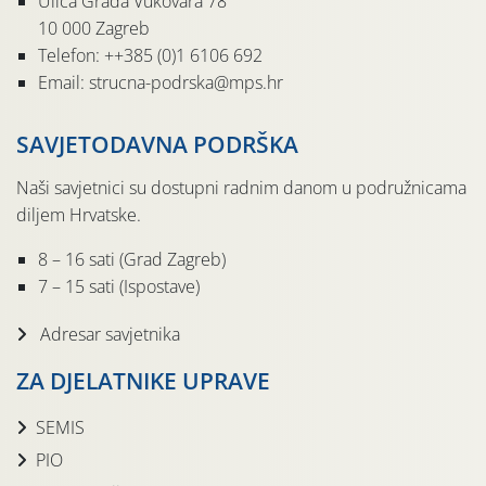
Ulica Grada Vukovara 78
10 000 Zagreb
Telefon: ++385 (0)1 6106 692
Email: strucna-podrska@mps.hr
SAVJETODAVNA PODRŠKA
Naši savjetnici su dostupni radnim danom u podružnicama
diljem Hrvatske.
8 – 16 sati (Grad Zagreb)
7 – 15 sati (Ispostave)
Adresar savjetnika
ZA DJELATNIKE UPRAVE
SEMIS
PIO