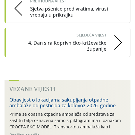
PRETHODNA VIJEST
Sjetva pšenice pred vratima, virusi
vrebaju u prikrajku
SLJEDEĆA VIJEST
4. Dan sira Koprivničko-križevačke
županije
VEZANE VIJESTI
Obavijest o lokacijama sakupljanja otpadne
ambalaže od pesticida za kolovoz 2026. godine
Prima se opasna otpadna ambalaža od sredstava za
zaštitu bilja označena samo s piktogramima i oznakom
CROCPA EKO MODEL: Transportna ambalaža kao i
ambalaža drugih proizvoda koji nisu sredstva za zaštitu