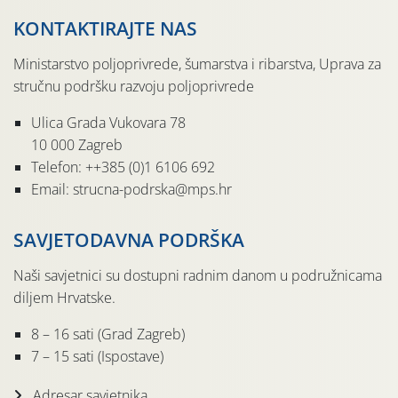
KONTAKTIRAJTE NAS
Ministarstvo poljoprivrede, šumarstva i ribarstva, Uprava za
stručnu podršku razvoju poljoprivrede
Ulica Grada Vukovara 78
10 000 Zagreb
Telefon: ++385 (0)1 6106 692
Email: strucna-podrska@mps.hr
SAVJETODAVNA PODRŠKA
Naši savjetnici su dostupni radnim danom u podružnicama
diljem Hrvatske.
8 – 16 sati (Grad Zagreb)
7 – 15 sati (Ispostave)
Adresar savjetnika