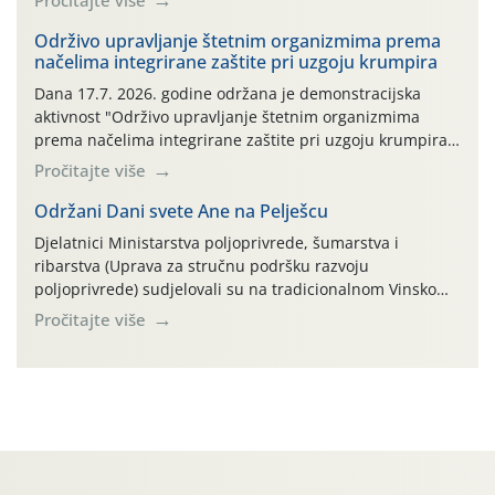
Pročitajte više
bilja (npr. ambalaža od mineralnih gnojiva,) se ne
prihvaća. Korisnicima je osiguran besplatni povrat
Održivo upravljanje štetnim organizmima prema
načelima integrirane zaštite pri uzgoju krumpira
prazne ambalaže isključivo ovih tvrtki: AGROCHEM-MAKS,
AGRONOM, ALBAUGH TKI* (PINUS […]
Dana 17.7. 2026. godine održana je demonstracijska
aktivnost "Održivo upravljanje štetnim organizmima
prema načelima integrirane zaštite pri uzgoju krumpira"
na pokusnom polju "Poredje", kraj naselja Belica (ARKOD
Pročitajte više
parcela ID 2445031) (središnji dio Međimurske županije).
Održani Dani svete Ane na Pelješcu
Djelatnici Ministarstva poljoprivrede, šumarstva i
ribarstva (Uprava za stručnu podršku razvoju
poljoprivrede) sudjelovali su na tradicionalnom Vinskom
forumu, održanom 24.07.2026. godine u Domu vinarske
Pročitajte više
tradicije u Putnikovićima na poluotoku Pelješcu, u
organizaciji PZ Putniković, Zadružni savez Dalmacije,
Udruga Dalmika i općina Ston. Manifestacija, koja se već
sedmu godinu zaredom održava u sklopu proslave Dana
svete […]