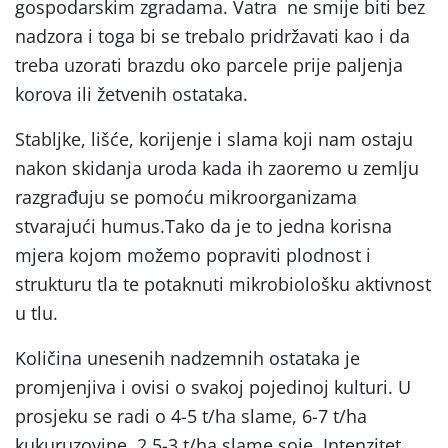
gospodarskim zgradama. Vatra ne smije biti bez
nadzora i toga bi se trebalo pridržavati kao i da
treba uzorati brazdu oko parcele prije paljenja
korova ili žetvenih ostataka.
Stabljke, lišće, korijenje i slama koji nam ostaju
nakon skidanja uroda kada ih zaoremo u zemlju
razgrađuju se pomoću mikroorganizama
stvarajući humus.Tako da je to jedna korisna
mjera kojom možemo popraviti plodnost i
strukturu tla te potaknuti mikrobiološku aktivnost
u tlu.
Količina unesenih nadzemnih ostataka je
promjenjiva i ovisi o svakoj pojedinoj kulturi. U
prosjeku se radi o 4-5 t/ha slame, 6-7 t/ha
kukuruzovine, 2,5-3 t/ha slame soje. Intenzitet