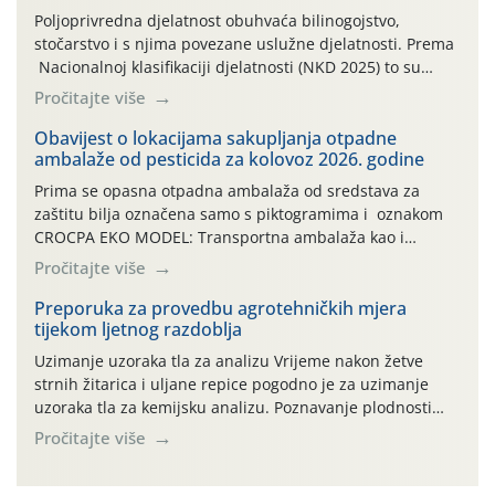
Poljoprivredna djelatnost obuhvaća bilinogojstvo,
stočarstvo i s njima povezane uslužne djelatnosti. Prema
Nacionalnoj klasifikaciji djelatnosti (NKD 2025) to su
skupne 01.1, 01.2, 01.3, 01.4, 01.5 i 01.6. Djelatnost
Pročitajte više
prerade poljoprivrednih proizvoda je svako djelovanje na
poljoprivredni proizvod čiji je rezultat proizvod koji
Obavijest o lokacijama sakupljanja otpadne
ambalaže od pesticida za kolovoz 2026. godine
također može biti poljoprivredni proizvod poput npr.
maslinovog ulja, bučinog ulja, vino od […]
Prima se opasna otpadna ambalaža od sredstava za
zaštitu bilja označena samo s piktogramima i oznakom
CROCPA EKO MODEL: Transportna ambalaža kao i
ambalaža drugih proizvoda koji nisu sredstva za zaštitu
Pročitajte više
bilja (npr. ambalaža od mineralnih gnojiva,) se ne
prihvaća. Korisnicima je osiguran besplatni povrat
Preporuka za provedbu agrotehničkih mjera
tijekom ljetnog razdoblja
prazne ambalaže isključivo ovih tvrtki: AGROCHEM-MAKS,
AGRONOM, ALBAUGH TKI* (PINUS […]
Uzimanje uzoraka tla za analizu Vrijeme nakon žetve
strnih žitarica i uljane repice pogodno je za uzimanje
uzoraka tla za kemijsku analizu. Poznavanje plodnosti
parcele temelj je za pravilnu gnojidbu. Samo
Pročitajte više
izbalansiranom i pravodobnom gnojidbom možemo
osigurati dobre prinose zadovoljavajuće kvalitete. Zbog