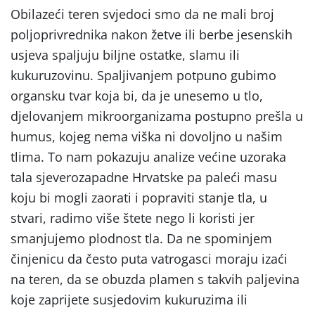
Obilazeći teren svjedoci smo da ne mali broj
poljoprivrednika nakon žetve ili berbe jesenskih
usjeva spaljuju biljne ostatke, slamu ili
kukuruzovinu. Spaljivanjem potpuno gubimo
organsku tvar koja bi, da je unesemo u tlo,
djelovanjem mikroorganizama postupno prešla u
humus, kojeg nema viška ni dovoljno u našim
tlima. To nam pokazuju analize većine uzoraka
tala sjeverozapadne Hrvatske pa paleći masu
koju bi mogli zaorati i popraviti stanje tla, u
stvari, radimo više štete nego li koristi jer
smanjujemo plodnost tla. Da ne spominjem
činjenicu da često puta vatrogasci moraju izaći
na teren, da se obuzda plamen s takvih paljevina
koje zaprijete susjedovim kukuruzima ili