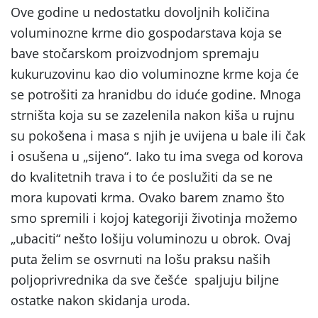
Ove godine u nedostatku dovoljnih količina
voluminozne krme dio gospodarstava koja se
bave stočarskom proizvodnjom spremaju
kukuruzovinu kao dio voluminozne krme koja će
se potrošiti za hranidbu do iduće godine. Mnoga
strništa koja su se zazelenila nakon kiša u rujnu
su pokošena i masa s njih je uvijena u bale ili čak
i osušena u „sijeno“. Iako tu ima svega od korova
do kvalitetnih trava i to će poslužiti da se ne
mora kupovati krma. Ovako barem znamo što
smo spremili i kojoj kategoriji životinja možemo
„ubaciti“ nešto lošiju voluminozu u obrok. Ovaj
puta želim se osvrnuti na lošu praksu naših
poljoprivrednika da sve češće spaljuju biljne
ostatke nakon skidanja uroda.