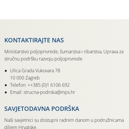
nepoznavanja opskrbljenosti tla i njegove reakcije često
se u praksi događa da radi […]
KONTAKTIRAJTE NAS
Ministarstvo poljoprivrede, šumarstva i ribarstva, Uprava za
stručnu podršku razvoju poljoprivrede
Ulica Grada Vukovara 78
10 000 Zagreb
Telefon: ++385 (0)1 6106 692
Email: strucna-podrska@mps.hr
SAVJETODAVNA PODRŠKA
Naši savjetnici su dostupni radnim danom u podružnicama
diljem Hrvatske.