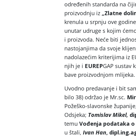
određenih standarda na čiji
proizvodnju iz
„Zlatne doli
krenula u srpnju ove godine
unutar udruge s kojim ćemo m
i proizvoda. Neće biti jedno
nastojanjima da svoje klije
nadolazećim kriterijima iz E
njih je i
EUREP
GAP sustav ko
bave proizvodnjom mlijeka
Uvodno predavanje i bit sam
bilo 38) održao je Mr.sc.
Mir
Požeško-slavonske županije, 
Odsjeka;
Tomislav Mikel,
di
temu
Vođenja podataka o 
u štali,
Ivan Han
, dipl.ing.a