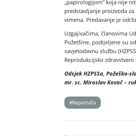
„papirologijom“ koja nije ni
predstavljanje proizvoda za 
vimena. Predavanje je održ
Uzgajivačima, članovima Ud
Požetšine, podijeljene su o
savjetodavnu službu (HZPSS)
Reprodukcijsko zdravstveni 
Odsjek HZPSSa, Požeško-sl
mr. sc. Miroslav Kovač – ru
#Reportaža
Post
navigation