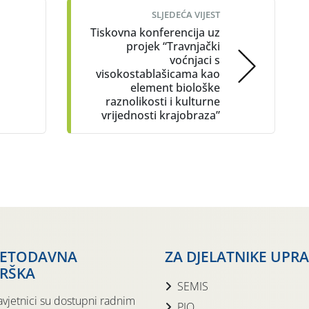
SLJEDEĆA VIJEST
Tiskovna konferencija uz
projek “Travnjački
voćnjaci s
visokostablašicama kao
element biološke
raznolikosti i kulturne
vrijednosti krajobraza”
JETODAVNA
ZA DJELATNIKE UPR
RŠKA
SEMIS
avjetnici su dostupni radnim
PIO