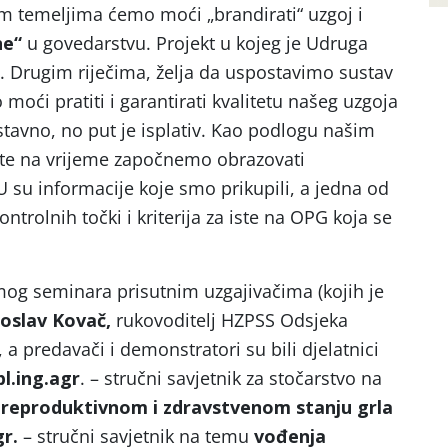
m temeljima ćemo moći „brandirati“ uzgoj i
ne“
u govedarstvu. Projekt u kojeg je Udruga
. Drugim riječima, želja da uspostavimo sustav
oći pratiti i garantirati kvalitetu našeg uzgoja
stavno, no put je isplativ. Kao podlogu našim
nte na vrijeme započnemo obrazovati
U su informacije koje smo prikupili, a jedna od
ntrolnih točki i kriterija za iste na OPG koja se
.
og seminara prisutnim uzgajivačima (kojih je
oslav Kovač,
rukovoditelj HZPSS Odsjeka
a predavači i demonstratori su bili djelatnici
pl.ing.agr
. – stručni savjetnik za stočarstvo na
reproduktivnom i zdravstvenom stanju grla
gr.
– stručni savjetnik na temu
vođenja