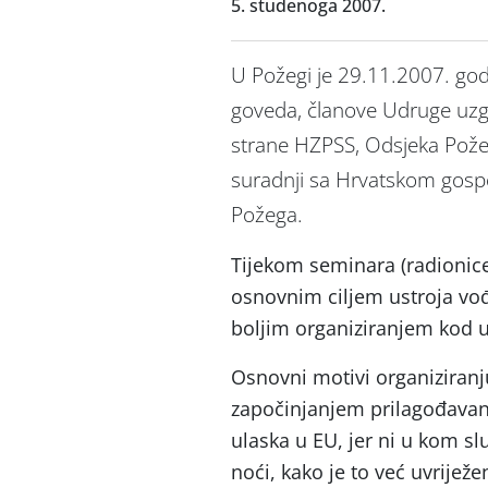
5. studenoga 2007.
U Požegi je 29.11.2007. go
goveda, članove Udruge uzga
strane HZPSS, Odsjeka Pože
suradnji sa Hrvatskom go
Požega.
Tijekom seminara (radionice
osnovnim ciljem ustroja vođ
boljim organiziranjem kod 
Osnovni motivi organiziran
započinjanjem prilagođavan
ulaska u EU, jer ni u kom sl
noći, kako je to već uvrijež