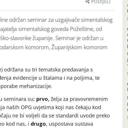
PODIJELI
dine održan seminar za uzgajivače simentalskog
jatelja simentalskog goveda Požeštine, od
ško-slavonke županije. Seminar je održan u
spodarskom komorom, Županijskom komorom
) održana su tri tematska predavanja s
enja evidencije u štalama i na poljima, te
uporabe mehanizacije.
ju seminara su;
prvo,
želja za pravovremenim
ja naših OPG uvjetima koji nas čekaju kod
učaju ne bi voljeli da se standardi uvode preko
eno kod nas, i
drugo
, uspostava sustava