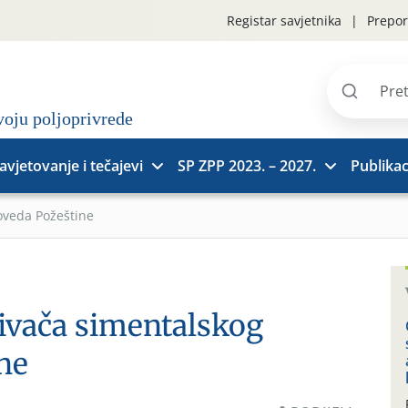
Registar savjetnika
Prepor
Pretraži
stranice
avjetovanje i tečajevi
SP ZPP 2023. – 2027.
Publikac
oveda Požeštine
ivača simentalskog
ne