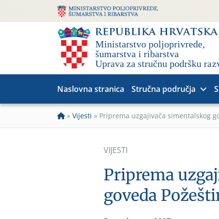
Naslovna stranica
Stručna područja
S
»
Vijesti
»
Priprema uzgajivača simentalskog g
VIJESTI
Priprema uzgaj
goveda Požešti