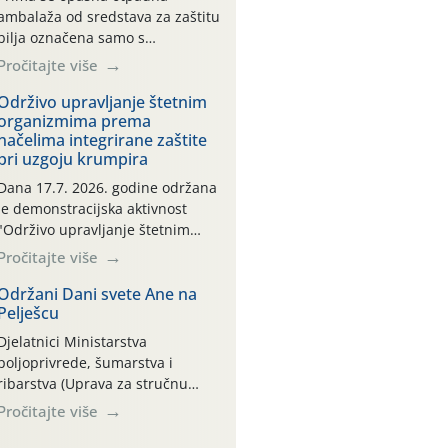
ambalaža od sredstava za zaštitu
bilja označena samo s
piktogramima i oznakom
Pročitajte više
CROCPA EKO MODEL:
Transportna ambalaža kao i
Održivo upravljanje štetnim
organizmima prema
ambalaža drugih proizvoda koji
načelima integrirane zaštite
nisu sredstva za zaštitu bilja
pri uzgoju krumpira
(npr. ambalaža od mineralnih
gnojiva,) se ne prihvaća.
Dana 17.7. 2026. godine održana
Korisnicima je osiguran
je demonstracijska aktivnost
besplatni povrat prazne
"Održivo upravljanje štetnim
ambalaže isključivo ovih tvrtki:
organizmima prema načelima
Pročitajte više
AGROCHEM-MAKS, AGRONOM,
integrirane zaštite pri uzgoju
ALBAUGH TKI* (PINUS […]
krumpira" na pokusnom polju
Održani Dani svete Ane na
Pelješcu
"Poredje", kraj naselja Belica
(ARKOD parcela ID 2445031)
Djelatnici Ministarstva
(središnji dio Međimurske
poljoprivrede, šumarstva i
županije).
ribarstva (Uprava za stručnu
podršku razvoju poljoprivrede)
Pročitajte više
sudjelovali su na tradicionalnom
Vinskom forumu, održanom