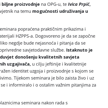
 biljne proizvodnje
na OPG-u, te
Ivica Prpić
,
savjetnik na temu
mogućnosti udruživanja u
seminara popraćena praktičnim prikazima i
aterijali HZPPS-a. Dogovoreno je da se započne
iko negdje bude nejasnoća i pitanja da se
joprivredne savjetodavne službe.
Istaknuto je
duvjet donošenju kvalitetnih savjeta
mih uzgajivača,
u cilju jeftinije i kvalitetnije
ražen identitet uzgoja i proizvodnje s kojom se
vimo. Tijekom seminara je bilo zaista živo i uz
se i informiralo i o ostalim važnim pitanjima za
olaznicima seminara nakon rada s