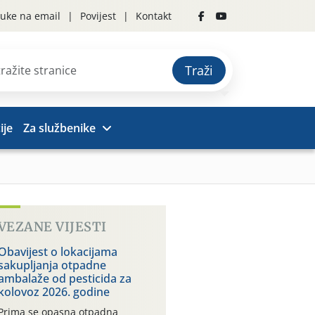
uke na email
Povijest
Kontakt
Traži
ije
Za službenike
VEZANE VIJESTI
Obavijest o lokacijama
sakupljanja otpadne
ambalaže od pesticida za
kolovoz 2026. godine
Prima se opasna otpadna