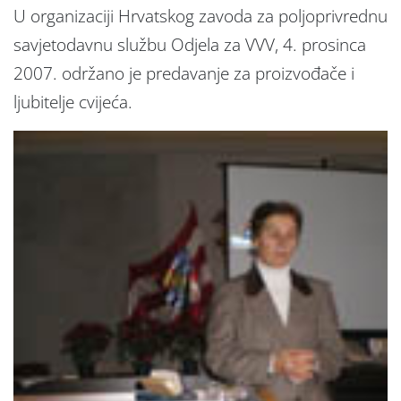
U organizaciji Hrvatskog zavoda za poljoprivrednu
savjetodavnu službu Odjela za VVV, 4. prosinca
2007. održano je predavanje za proizvođače i
ljubitelje cvijeća.