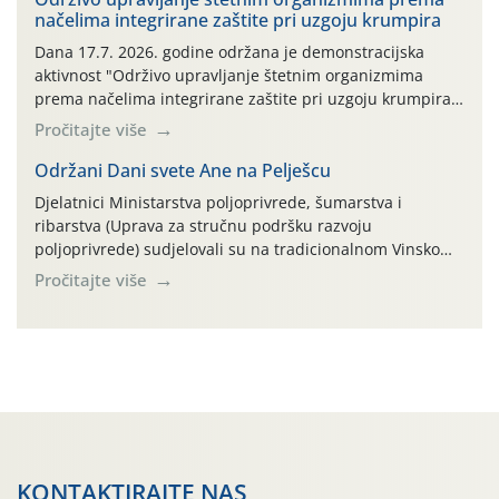
načelima integrirane zaštite pri uzgoju krumpira
prazne ambalaže isključivo ovih tvrtki: AGROCHEM-MAKS,
AGRONOM, ALBAUGH TKI* (PINUS […]
Dana 17.7. 2026. godine održana je demonstracijska
aktivnost "Održivo upravljanje štetnim organizmima
prema načelima integrirane zaštite pri uzgoju krumpira"
na pokusnom polju "Poredje", kraj naselja Belica (ARKOD
Pročitajte više
parcela ID 2445031) (središnji dio Međimurske županije).
Održani Dani svete Ane na Pelješcu
Djelatnici Ministarstva poljoprivrede, šumarstva i
ribarstva (Uprava za stručnu podršku razvoju
poljoprivrede) sudjelovali su na tradicionalnom Vinskom
forumu, održanom 24.07.2026. godine u Domu vinarske
Pročitajte više
tradicije u Putnikovićima na poluotoku Pelješcu, u
organizaciji PZ Putniković, Zadružni savez Dalmacije,
Udruga Dalmika i općina Ston. Manifestacija, koja se već
sedmu godinu zaredom održava u sklopu proslave Dana
svete […]
KONTAKTIRAJTE NAS