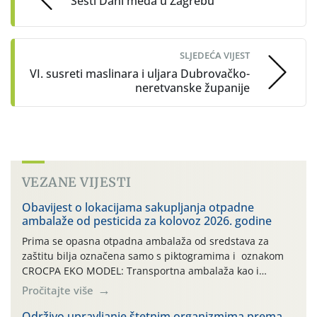
Šesti Dani meda u Zagrebu
SLJEDEĆA VIJEST
VI. susreti maslinara i uljara Dubrovačko-
neretvanske županije
VEZANE VIJESTI
Obavijest o lokacijama sakupljanja otpadne
ambalaže od pesticida za kolovoz 2026. godine
Prima se opasna otpadna ambalaža od sredstava za
zaštitu bilja označena samo s piktogramima i oznakom
CROCPA EKO MODEL: Transportna ambalaža kao i
ambalaža drugih proizvoda koji nisu sredstva za zaštitu
Pročitajte više
bilja (npr. ambalaža od mineralnih gnojiva,) se ne
prihvaća. Korisnicima je osiguran besplatni povrat
Održivo upravljanje štetnim organizmima prema