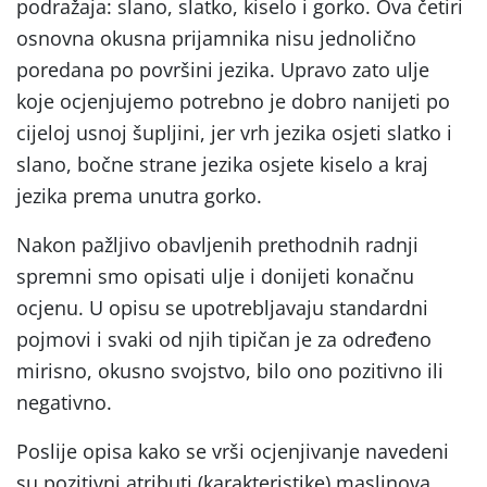
podražaja: slano, slatko, kiselo i gorko. Ova četiri
osnovna okusna prijamnika nisu jednolično
poredana po površini jezika. Upravo zato ulje
koje ocjenjujemo potrebno je dobro nanijeti po
cijeloj usnoj šupljini, jer vrh jezika osjeti slatko i
slano, bočne strane jezika osjete kiselo a kraj
jezika prema unutra gorko.
Nakon pažljivo obavljenih prethodnih radnji
spremni smo opisati ulje i donijeti konačnu
ocjenu. U opisu se upotrebljavaju standardni
pojmovi i svaki od njih tipičan je za određeno
mirisno, okusno svojstvo, bilo ono pozitivno ili
negativno.
Poslije opisa kako se vrši ocjenjivanje navedeni
su pozitivni atributi (karakteristike) maslinova