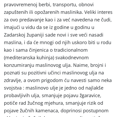
pravovremenoj berbi, transportu, obnovi
zapuštenih ili opožarenih maslinika. Veliki interes
za ovo predavanje kao i za već navedena ne čudi,
imajući u vidu da se iz godine u godinu u
Zadarskoj županiji sade novi i sve veći nasadi
maslina, i da će mnogi od njih uskoro biti u rodu
kao i sama činjenica o tradicionalnom
(mediteranska kuhinja) svakodnevnom
konzumiranju maslinovog ulja. Naime, brojni i
poznati su pozitivni učinci maslinovog ulja na
zdravlje, a ovom prigodom ću navesti samo neka
svojstva : maslinovo ulje je jedno od najlakše
probavljivih ulja, smanjuje pojavu žgaravice,
potiče rad žučnog mjehura, smanjuje rizik od
pojave žučnih kamenaca, doprinosi postupnom