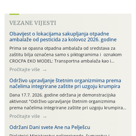
VEZANE VIJESTI
Obavijest o lokacijama sakupljanja otpadne
ambalaže od pesticida za kolovoz 2026. godine
Prima se opasna otpadna ambalaža od sredstava za
zaštitu bilja označena samo s piktogramima i oznakom
CROCPA EKO MODEL: Transportna ambalaža kao i
ambalaža drugih proizvoda koji nisu sredstva za zaštitu
Pročitajte više
bilja (npr. ambalaža od mineralnih gnojiva,) se ne
prihvaća. Korisnicima je osiguran besplatni povrat
Održivo upravljanje štetnim organizmima prema
načelima integrirane zaštite pri uzgoju krumpira
prazne ambalaže isključivo ovih tvrtki: AGROCHEM-MAKS,
AGRONOM, ALBAUGH TKI* (PINUS […]
Dana 17.7. 2026. godine održana je demonstracijska
aktivnost "Održivo upravljanje štetnim organizmima
prema načelima integrirane zaštite pri uzgoju krumpira"
na pokusnom polju "Poredje", kraj naselja Belica (ARKOD
Pročitajte više
parcela ID 2445031) (središnji dio Međimurske županije).
Održani Dani svete Ane na Pelješcu
Djelatnici Ministarstva poljoprivrede, šumarstva i