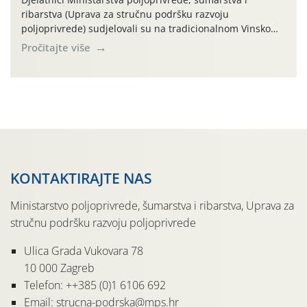
ribarstva (Uprava za stručnu podršku razvoju
poljoprivrede) sudjelovali su na tradicionalnom Vinskom
forumu, održanom 24.07.2026. godine u Domu vinarske
Pročitajte više
tradicije u Putnikovićima na poluotoku Pelješcu, u
organizaciji PZ Putniković, Zadružni savez Dalmacije,
Udruga Dalmika i općina Ston. Manifestacija, koja se već
sedmu godinu zaredom održava u sklopu proslave Dana
svete […]
KONTAKTIRAJTE NAS
Ministarstvo poljoprivrede, šumarstva i ribarstva, Uprava za
stručnu podršku razvoju poljoprivrede
Ulica Grada Vukovara 78
10 000 Zagreb
Telefon: ++385 (0)1 6106 692
Email: strucna-podrska@mps.hr