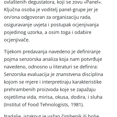
ovlaštenih degustatora, koji se zovu «Panel».
Ključna osoba je voditelj panel-grupe jer je
on/ona odgovoran za organizaciju rada,
osiguravanje uvjeta i postupak ocjenjivanja
pojedinog uzorka, a osim toga i odabire
ocjenjivače.
Tijekom predavanja navedeno je definiranje
pojma senzorska analiza koja nam potvrđuje
navedeno, odnosno u literaturi se definira:
Senzorska evaluacija je znanstvena disciplina
kojom se mjere i interpretiraju karakteristike
prehrambenih proizvoda koje se zapažaju
osjetilima vida, mirisa, okusa, dodira, i sluha
(Institut of Food Tehnologists, 1981).
Nadalje, istaknut je važan čimbenik ili bolje