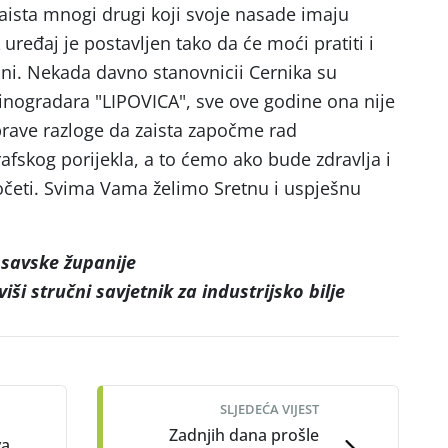
zaista mnogi drugi koji svoje nasade imaju
uređaj je postavljen tako da će moći pratiti i
ani. Nekada davno stanovnicii Cernika su
vinogradara "LIPOVICA", sve ove godine ona nije
 prave razloge da zaista započme rad
afskog porijekla, a to ćemo ako bude zdravlja i
očeti. Svima Vama želimo Sretnu i uspješnu
savske županije
viši stručni savjetnik za industrijsko bilje
SLJEDEĆA VIJEST
Zadnjih dana prošle
va