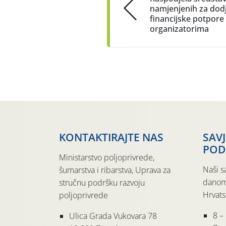
namjenjenih za dod
financijske potpore
organizatorima
KONTAKTIRAJTE NAS
SAV
POD
Ministarstvo poljoprivrede,
Naši s
šumarstva i ribarstva, Uprava za
danom
stručnu podršku razvoju
Hrvats
poljoprivrede
8 –
Ulica Grada Vukovara 78