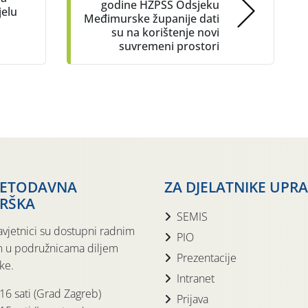
godine HZPSS Odsjeku
jelu
Međimurske županije dati
su na korištenje novi
suvremeni prostori
JETODAVNA
ZA DJELATNIKE UPR
RŠKA
SEMIS
avjetnici su dostupni radnim
PIO
 u podružnicama diljem
Prezentacije
ke.
Intranet
 16 sati (Grad Zagreb)
Prijava