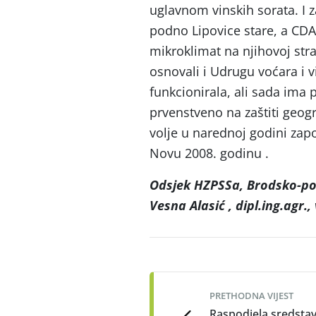
uglavnom vinskih sorata. I 
podno Lipovice stare, a CDA 
mikroklimat na njihovoj str
osnovali i Udrugu voćara i 
funkcionirala, ali sada ima
prvenstveno na zaštiti geogr
volje u narednoj godini zap
Novu 2008. godinu .
Odsjek HZPSSa, Brodsko-po
Vesna Alasić , dipl.ing.agr., 
Post
navigation
PRETHODNA VIJEST
Raspodjela sredsta