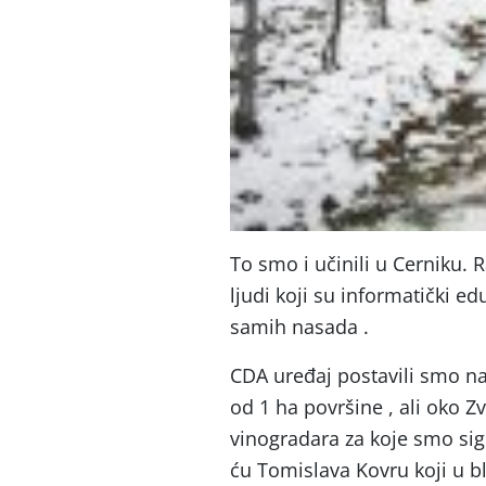
To smo i učinili u Cerniku. 
ljudi koji su informatički e
samih nasada .
CDA uređaj postavili smo n
od 1 ha površine , ali oko 
vinogradara za koje smo si
ću Tomislava Kovru koji u b