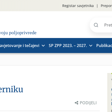
Registar savjetnika
Prepor
Pretraži
stranice
avjetovanje i tečajevi
SP ZPP 2023. – 2027.
Publikac
erniku
PODIJELI