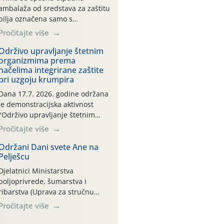
ambalaža od sredstava za zaštitu
bilja označena samo s
piktogramima i oznakom
Pročitajte više
CROCPA EKO MODEL:
Transportna ambalaža kao i
Održivo upravljanje štetnim
organizmima prema
ambalaža drugih proizvoda koji
načelima integrirane zaštite
nisu sredstva za zaštitu bilja
pri uzgoju krumpira
(npr. ambalaža od mineralnih
gnojiva,) se ne prihvaća.
Dana 17.7. 2026. godine održana
Korisnicima je osiguran
je demonstracijska aktivnost
besplatni povrat prazne
"Održivo upravljanje štetnim
ambalaže isključivo ovih tvrtki:
organizmima prema načelima
Pročitajte više
AGROCHEM-MAKS, AGRONOM,
integrirane zaštite pri uzgoju
ALBAUGH TKI* (PINUS […]
krumpira" na pokusnom polju
Održani Dani svete Ane na
Pelješcu
"Poredje", kraj naselja Belica
(ARKOD parcela ID 2445031)
Djelatnici Ministarstva
(središnji dio Međimurske
poljoprivrede, šumarstva i
županije).
ribarstva (Uprava za stručnu
podršku razvoju poljoprivrede)
Pročitajte više
sudjelovali su na tradicionalnom
Vinskom forumu, održanom