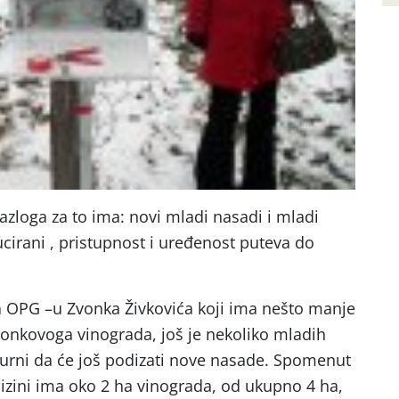
Razloga za to ima: novi mladi nasadi i mladi
ducirani , pristupnost i uređenost puteva do
a OPG –u Zvonka Živkovića koji ima nešto manje
Zvonkovoga vinograda, još je nekoliko mladih
gurni da će još podizati nove nasade. Spomenut
lizini ima oko 2 ha vinograda, od ukupno 4 ha,