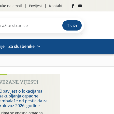
uke na email
Povijest
Kontakt
Traži
ije
Za službenike
VEZANE VIJESTI
Obavijest o lokacijama
sakupljanja otpadne
ambalaže od pesticida za
kolovoz 2026. godine
Prima se opasna otpadna