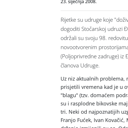
23. siječnja 2008.
Rijetke su udruge koje "doži
dogoditi Stočarskoj udruzi 
održali su svoju 98. redovit
novootvorenim prostorijama 
(Poljoprivredne zadruge) iz
članova Udruge.
Uz niz aktualnih problema, n
prisjetili vremena kad je u
"blagu" (tzv. domaćem podra
su i rasplodne bikovske majk
tri. Neki od najpoznatijih uz
Franjo Fućek, Ivan Kovačić, M