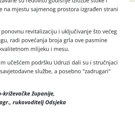
ržavane su redovito godišnje izložbe stoke i
je na mjestu sajmenog prostora izgrađen strani
ponovnu revitalizaciju i uključivanje što većeg
gu, radi povećanja broja grla ove pasmine
kvalitetnom mlijeku i mesu.
m učešćem podršku Udruzi dali su i stručnjaci
 i savjetodavne službe, a posebno "zadrugari"
-križevačke županije,
agr., rukovoditelj Odsjeka