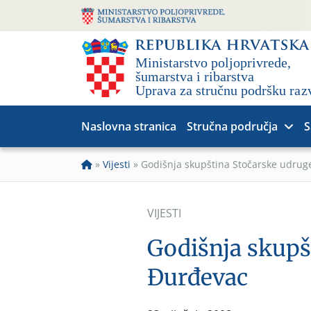
Naslovna stranica
Stručna područja
S
»
Vijesti
»
Godišnja skupština Stočarske udrug
VIJESTI
Godišnja skupš
Đurđevac