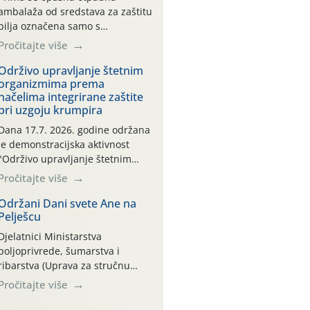
ambalaža od sredstava za zaštitu
bilja označena samo s
piktogramima i oznakom
Pročitajte više
CROCPA EKO MODEL:
Transportna ambalaža kao i
Održivo upravljanje štetnim
organizmima prema
ambalaža drugih proizvoda koji
načelima integrirane zaštite
nisu sredstva za zaštitu bilja
pri uzgoju krumpira
(npr. ambalaža od mineralnih
gnojiva,) se ne prihvaća.
Dana 17.7. 2026. godine održana
Korisnicima je osiguran
je demonstracijska aktivnost
besplatni povrat prazne
"Održivo upravljanje štetnim
ambalaže isključivo ovih tvrtki:
organizmima prema načelima
Pročitajte više
AGROCHEM-MAKS, AGRONOM,
integrirane zaštite pri uzgoju
ALBAUGH TKI* (PINUS […]
krumpira" na pokusnom polju
Održani Dani svete Ane na
Pelješcu
"Poredje", kraj naselja Belica
(ARKOD parcela ID 2445031)
Djelatnici Ministarstva
(središnji dio Međimurske
poljoprivrede, šumarstva i
županije).
ribarstva (Uprava za stručnu
podršku razvoju poljoprivrede)
Pročitajte više
sudjelovali su na tradicionalnom
Vinskom forumu, održanom