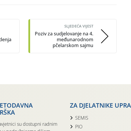
SLJEDEĆA VIJEST
Poziv za sudjelovanje na 4.
denja
međunarodnom
pčelarskom sajmu
JETODAVNA
ZA DJELATNIKE UPR
RŠKA
SEMIS
avjetnici su dostupni radnim
PIO