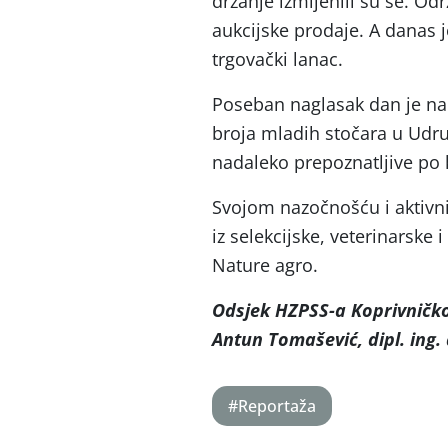
držanje izmijenili su se. Od
aukcijske prodaje. A danas 
trgovački lanac.
Poseban naglasak dan je na 
broja mladih stočara u Udru
nadaleko prepoznatljive po 
Svojom nazočnošću i aktivni
iz selekcijske, veterinarske
Nature agro.
Odsjek HZPSS-a Koprivničko
Antun Tomašević, dipl. ing. 
#Reportaža