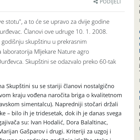
PODIJELI
ve stotu", a to će se upravo za dvije godine
Đurđevac. Članovi ove udruge 10. 1. 2008.
u godišnju skupštinu u prekrasnim
laboratorija Mljekare Nature agro
 Đurđevca. Skupštini se odazvalo preko 60-tak
a Skupštini su se stariji članovi nostalgično
 ovom kraju vođena naročita briga o kvalitetnom
vskom simentalcu). Napredniji stočari držali
e – bilo ih je tridesetak, dok ih je danas svega
gajivača su: Ivan Hodalić, Dora Balaltinac,
arijan Gašparov i drugi. Kriteriji za uzgoj i