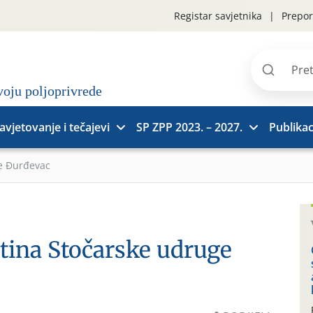
Registar savjetnika
Prepor
Pretraži
stranice
avjetovanje i tečajevi
SP ZPP 2023. – 2027.
Publikac
e Đurđevac
tina Stočarske udruge