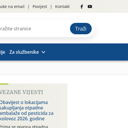
uke na email
Povijest
Kontakt
Traži
ije
Za službenike
VEZANE VIJESTI
Obavijest o lokacijama
sakupljanja otpadne
ambalaže od pesticida za
kolovoz 2026. godine
Prima se opasna otpadna