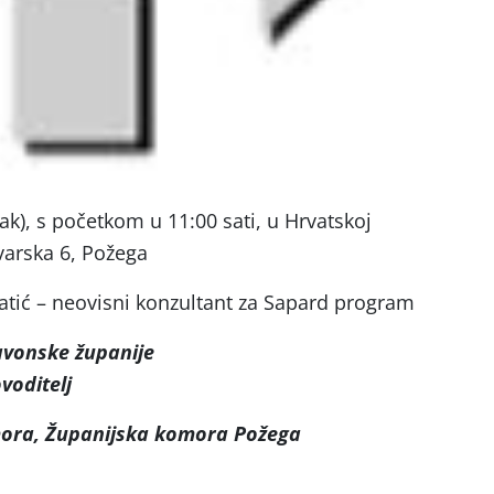
ak), s početkom u 11:00 sati, u Hrvatskoj
arska 6, Požega
tić – neovisni konzultant za Sapard program
avonske županije
voditelj
ora, Županijska komora Požega