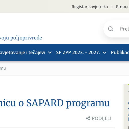
Registar savjetnika
Prepor
Pretraži
stranice
avjetovanje i tečajevi
SP ZPP 2023. – 2027.
Publikac
amu
onicu o SAPARD programu
PODIJELI