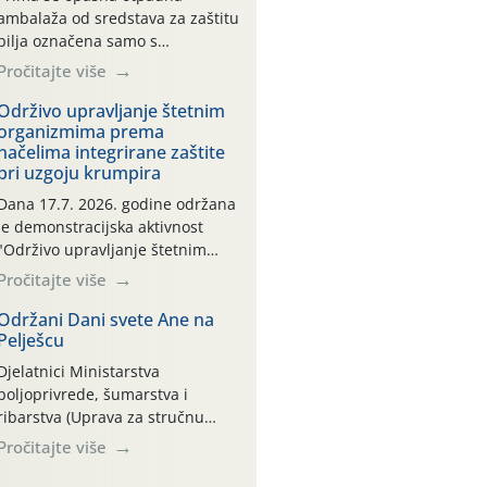
ambalaža od sredstava za zaštitu
bilja označena samo s
piktogramima i oznakom
Pročitajte više
CROCPA EKO MODEL:
Transportna ambalaža kao i
Održivo upravljanje štetnim
organizmima prema
ambalaža drugih proizvoda koji
načelima integrirane zaštite
nisu sredstva za zaštitu bilja
pri uzgoju krumpira
(npr. ambalaža od mineralnih
gnojiva,) se ne prihvaća.
Dana 17.7. 2026. godine održana
Korisnicima je osiguran
je demonstracijska aktivnost
besplatni povrat prazne
"Održivo upravljanje štetnim
ambalaže isključivo ovih tvrtki:
organizmima prema načelima
Pročitajte više
AGROCHEM-MAKS, AGRONOM,
integrirane zaštite pri uzgoju
ALBAUGH TKI* (PINUS […]
krumpira" na pokusnom polju
Održani Dani svete Ane na
Pelješcu
"Poredje", kraj naselja Belica
(ARKOD parcela ID 2445031)
Djelatnici Ministarstva
(središnji dio Međimurske
poljoprivrede, šumarstva i
županije).
ribarstva (Uprava za stručnu
podršku razvoju poljoprivrede)
Pročitajte više
sudjelovali su na tradicionalnom
Vinskom forumu, održanom