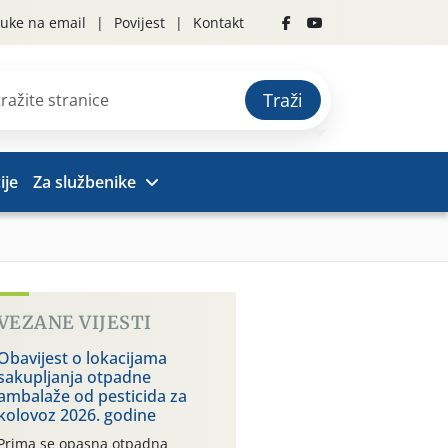
uke na email
Povijest
Kontakt
Traži
ije
Za službenike
VEZANE VIJESTI
Obavijest o lokacijama
sakupljanja otpadne
ambalaže od pesticida za
kolovoz 2026. godine
Prima se opasna otpadna