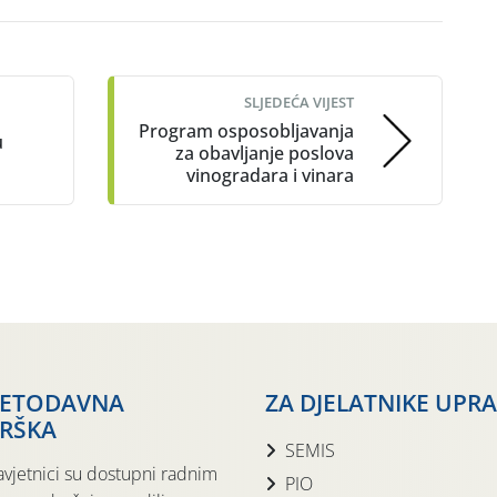
SLJEDEĆA VIJEST
Program osposobljavanja
u
za obavljanje poslova
vinogradara i vinara
JETODAVNA
ZA DJELATNIKE UPR
RŠKA
SEMIS
avjetnici su dostupni radnim
PIO