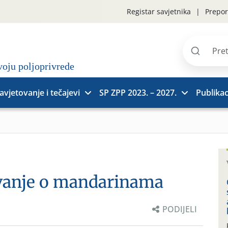
Registar savjetnika
Prepor
Pretraži
stranice
avjetovanje i tečajevi
SP ZPP 2023. – 2027.
Publikac
a
avanje o mandarinama
PODIJELI