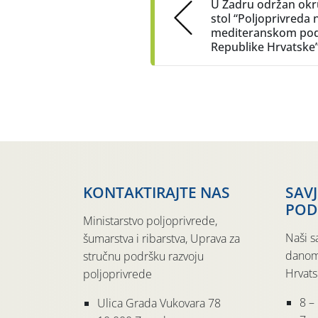
U Zadru održan okr
stol “Poljoprivreda 
mediteranskom pod
Republike Hrvatske
KONTAKTIRAJTE NAS
SAV
POD
Ministarstvo poljoprivrede,
Naši s
šumarstva i ribarstva, Uprava za
danom
stručnu podršku razvoju
Hrvats
poljoprivrede
8 –
Ulica Grada Vukovara 78