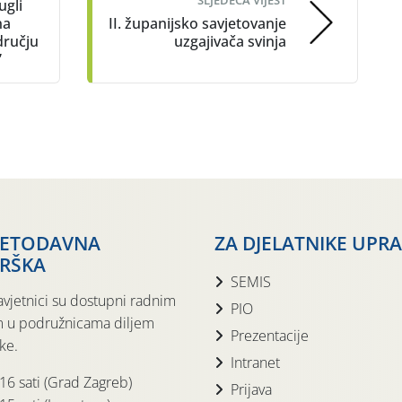
SLJEDEĆA VIJEST
ugli
na
II. županijsko savjetovanje
ručju
uzgajivača svinja
”
JETODAVNA
ZA DJELATNIKE UPR
RŠKA
SEMIS
avjetnici su dostupni radnim
PIO
 u podružnicama diljem
Prezentacije
ke.
Intranet
 16 sati (Grad Zagreb)
Prijava