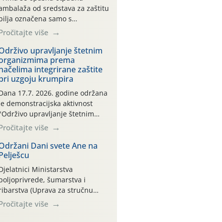
ambalaža od sredstava za zaštitu
bilja označena samo s
piktogramima i oznakom
Pročitajte više
CROCPA EKO MODEL:
Transportna ambalaža kao i
Održivo upravljanje štetnim
organizmima prema
ambalaža drugih proizvoda koji
načelima integrirane zaštite
nisu sredstva za zaštitu bilja
pri uzgoju krumpira
(npr. ambalaža od mineralnih
gnojiva,) se ne prihvaća.
Dana 17.7. 2026. godine održana
Korisnicima je osiguran
je demonstracijska aktivnost
besplatni povrat prazne
"Održivo upravljanje štetnim
ambalaže isključivo ovih tvrtki:
organizmima prema načelima
Pročitajte više
AGROCHEM-MAKS, AGRONOM,
integrirane zaštite pri uzgoju
ALBAUGH TKI* (PINUS […]
krumpira" na pokusnom polju
Održani Dani svete Ane na
Pelješcu
"Poredje", kraj naselja Belica
(ARKOD parcela ID 2445031)
Djelatnici Ministarstva
(središnji dio Međimurske
poljoprivrede, šumarstva i
županije).
ribarstva (Uprava za stručnu
podršku razvoju poljoprivrede)
Pročitajte više
sudjelovali su na tradicionalnom
Vinskom forumu, održanom