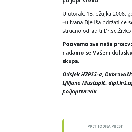
poljoprivredu
U utorak, 18. ožujka 2008. 
–u Ivana Bjeliša održati će
stručno odraditi Dr.sc.Živko 
Pozivamo sve naše proizv
nadamo se Vašem dolasku 
skupa.
Odsjek HZPSS-a, Dubrovačk
Ljiljana Mustapić, dipl.inž.
poljoprivredu
Post
navigation
PRETHODNA VIJEST