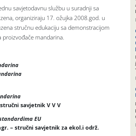
rednu savjetodavnu službu u suradnji sa
na, organiziraju 17. ožujka 2008.god. u
uzena stručnu edukaciju sa demonstracijom
za proizvođače mandarina.
ndarina
andarina
andarina
 stručni savjetnik V V V
 standardima EU
agr. – stručni savjetnik za ekol.i održ.