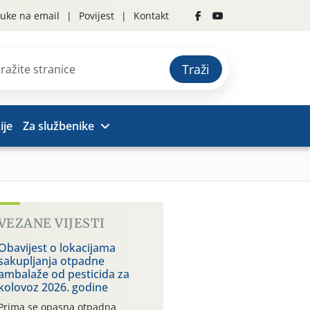
uke na email
Povijest
Kontakt
Traži
ije
Za službenike
VEZANE VIJESTI
Obavijest o lokacijama
sakupljanja otpadne
ambalaže od pesticida za
kolovoz 2026. godine
Prima se opasna otpadna