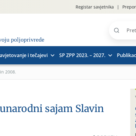
Registar savjetnika
Prepor
Pretraži
stranice
avjetovanje i tečajevi
SP ZPP 2023. – 2027.
Publikac
in 2008.
unarodni sajam Slavin