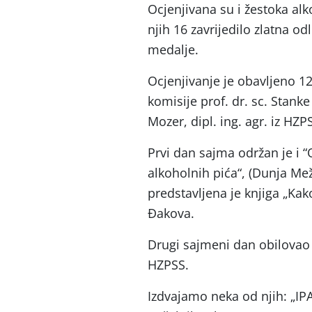
Ocjenjivana su i žestoka alk
njih 16 zavrijedilo zlatna od
medalje.
Ocjenjivanje je obavljeno 1
komisije prof. dr. sc. Stanke
Mozer, dipl. ing. agr. iz HZP
Prvi dan sajma održan je i “O
alkoholnih pića“, (Dunja Mežn
predstavljena je knjiga „Kako
Đakova.
Drugi sajmeni dan obilovao j
HZPSS.
Izdvajamo neka od njih: „IP