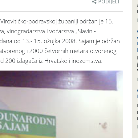
PODIJELI
irovitičko-podravskoj županiji održan je 15.
 vinogradarstva i voćarstva „Slavin -
i dana od 13.- 15. ožujka 2008. Sajam je održan
atvorenog i 2000 četvornih metara otvorenog
d 200 izlagača iz Hrvatske i inozemstva.