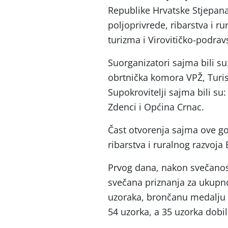
Republike Hrvatske Stjepana
poljoprivrede, ribarstva i ru
turizma i Virovitičko-podrav
Suorganizatori sajma bili s
obrtnička komora VPŽ, Turis
Supokrovitelji sajma bili s
Zdenci i Općina Crnac.
Čast otvorenja sajma ove go
ribarstva i ruralnog razvoja
Prvog dana, nakon svečanost
svečana priznanja za ukupno
uzoraka, brončanu medalju d
54 uzorka, a 35 uzorka dobil