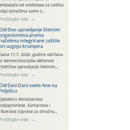
ambalaža od sredstava za zaštitu
bilja označena samo s
piktogramima i oznakom
Pročitajte više
CROCPA EKO MODEL:
Transportna ambalaža kao i
Održivo upravljanje štetnim
organizmima prema
ambalaža drugih proizvoda koji
načelima integrirane zaštite
nisu sredstva za zaštitu bilja
pri uzgoju krumpira
(npr. ambalaža od mineralnih
gnojiva,) se ne prihvaća.
Dana 17.7. 2026. godine održana
Korisnicima je osiguran
je demonstracijska aktivnost
besplatni povrat prazne
"Održivo upravljanje štetnim
ambalaže isključivo ovih tvrtki:
organizmima prema načelima
Pročitajte više
AGROCHEM-MAKS, AGRONOM,
integrirane zaštite pri uzgoju
ALBAUGH TKI* (PINUS […]
krumpira" na pokusnom polju
Održani Dani svete Ane na
Pelješcu
"Poredje", kraj naselja Belica
(ARKOD parcela ID 2445031)
Djelatnici Ministarstva
(središnji dio Međimurske
poljoprivrede, šumarstva i
županije).
ribarstva (Uprava za stručnu
podršku razvoju poljoprivrede)
Pročitajte više
sudjelovali su na tradicionalnom
Vinskom forumu, održanom