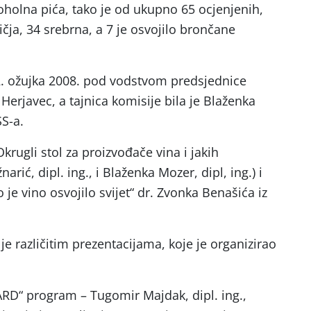
oholna pića, tako je od ukupno 65 ocjenjenih,
ličja, 34 srebrna, a 7 je osvojilo brončane
2. ožujka 2008. pod vodstvom predsjednice
 Herjavec, a tajnica komisije bila je Blaženka
SS-a.
krugli stol za proizvođače vina i jakih
arić, dipl. ing., i Blaženka Mozer, dipl, ing.) i
 je vino osvojilo svijet“ dr. Zvonka Benašića iz
e različitim prezentacijama, koje je organizirao
ARD“ program – Tugomir Majdak, dipl. ing.,