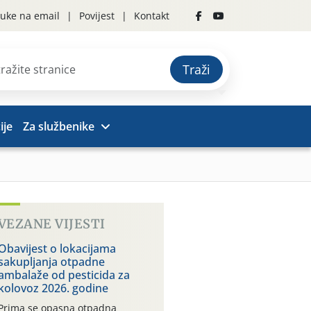
uke na email
Povijest
Kontakt
Traži
ije
Za službenike
VEZANE VIJESTI
Obavijest o lokacijama
sakupljanja otpadne
ambalaže od pesticida za
kolovoz 2026. godine
Prima se opasna otpadna