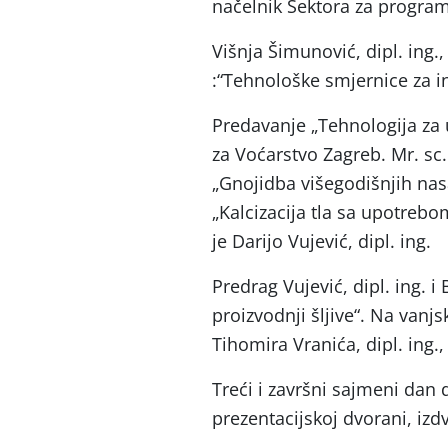
načelnik Sektora za progra
Višnja Šimunović, dipl. ing
:“Tehnološke smjernice za i
Predavanje „Tehnologija za u
za Voćarstvo Zagreb. Mr. sc
„Gnojidba višegodišnjih nas
„Kalcizacija tla sa upotrebo
je Darijo Vujević, dipl. ing.
Predrag Vujević, dipl. ing. i
proizvodnji šljive“. Na van
Tihomira Vranića, dipl. ing.
Treći i završni sajmeni dan 
prezentacijskoj dvorani, izd