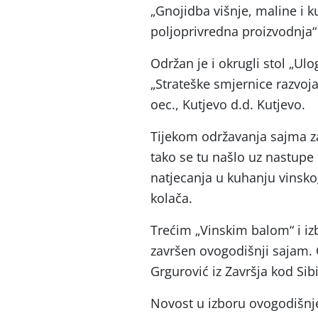
„Gnojidba višnje, maline i k
poljoprivredna proizvodnja“ –
Održan je i okrugli stol „Ul
„Strateške smjernice razvoja
oec., Kutjevo d.d. Kutjevo.
Tijekom održavanja sajma za
tako se tu našlo uz nastup
natjecanja u kuhanju vinsko
kolača.
Trećim „Vinskim balom“ i izb
završen ovogodišnji sajam. 
Grgurović iz Završja kod Sibi
Novost u izboru ovogodišnje v