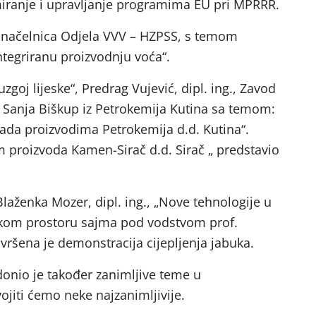
miranje i upravljanje programima EU pri MPRRR.
., načelnica Odjela VVV – HZPSS, s temom
ntegriranu proizvodnju voća“.
zgoj lijeske“, Predrag Vujević, dipl. ing., Zavod
. Sanja Biškup iz Petrokemija Kutina sa temom:
ada proizvodima Petrokemija d.d. Kutina“.
m proizvoda Kamen-Sirač d.d. Sirač „ predstavio
 Blaženka Mozer, dipl. ing., „Nove tehnologije u
jskom prostoru sajma pod vodstvom prof.
, vršena je demonstracija cijepljenja jabuka.
donio je također zanimljive teme u
vojiti ćemo neke najzanimljivije.