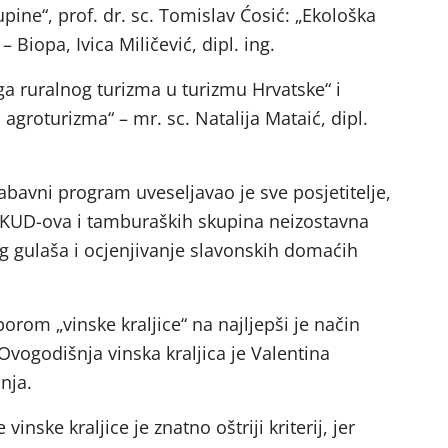
upine“, prof. dr. sc. Tomislav Ćosić: „Ekološka
 Biopa, Ivica Miličević, dipl. ing.
oga ruralnog turizma u turizmu Hrvatske“ i
 agroturizma“ – mr. sc. Natalija Mataić, dipl.
bavni program uveseljavao je sve posjetitelje,
e KUD-ova i tamburaških skupina neizostavna
g gulaša i ocjenjivanje slavonskih domaćih
orom „vinske kraljice“ na najljepši je način
Ovogodišnja vinska kraljica je Valentina
nja.
inske kraljice je znatno oštriji kriterij, jer