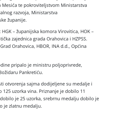
 Mesića te pokroviteljstvom Ministarstva
ralnog razvoja, Ministarstva
ske županije.
u: HGK – županijska komora Virovitica, HOK –
tička zajednica grada Orahovica i HZPSS.
u: Grad Orahovica, HBOR, INA d.d., Općina
dine pripalo je ministru poljoprivrede,
 Božidaru Pankretiću.
i otvorenja sajma dodijeljene su medalje i
 125 uzorka vina. Priznanje je dobilo 11
obilo je 25 uzorka, srebrnu medalju dobilo je
o je zlatnu medalju.