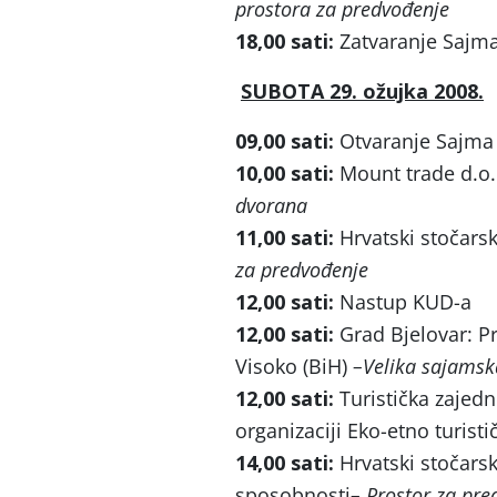
prostora za predvođenje
18,00 sati:
Zatvaranje Sajma 
SUBOTA 29. ožujka 2008.
09,00 sati:
Otvaranje Sajma 
10,00 sati:
Mount trade d.o.
dvorana
11,00 sati:
Hrvatski stočars
za predvođenje
12,00 sati:
Nastup KUD-a
12,00 sati:
Grad Bjelovar: P
Visoko (BiH)
–
Velika sajams
12,00 sati:
Turistička zajed
organizaciji Eko-etno turis
14,00 sati:
Hrvatski stočarsk
sposobnosti
– Prostor za pre