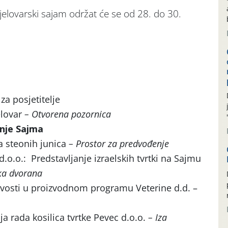
jelovarski sajam održat će se od 28. do 30.
za posjetitelje
elovar
– Otvorena pozornica
enje Sajma
a steonih junica
– Prostor za predvođenje
.o.: Predstavljanje izraelskih tvrtki na Sajmu
ka dvorana
ovosti u proizvodnom programu Veterine d.d. –
 rada kosilica tvrtke Pevec d.o.o.
– Iza