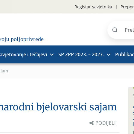
Registar savjetnika
Prepor
Pretraži
stranice
avjetovanje i tečajevi
SP ZPP 2023. – 2027.
Publikac
ajam
narodni bjelovarski sajam
PODIJELI