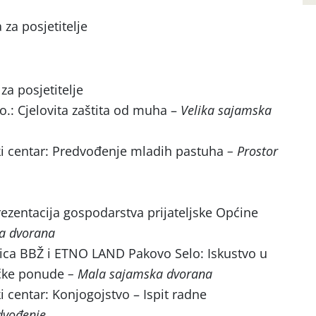
za posjetitelje
za posjetitelje
o.: Cjelovita zaštita od muha –
Velika sajamska
ki centar: Predvođenje mladih pastuha
– Prostor
rezentacija gospodarstva prijateljske Općine
ka dvorana
nica BBŽ i ETNO LAND Pakovo Selo: Iskustvo u
tičke ponude
– Mala sajamska dvorana
i centar: Konjogojstvo – Ispit radne
dvođenje