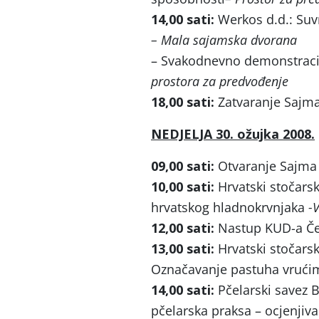
14,00 sati:
Werkos d.d.: Suv
– Mala sajamska dvorana
– Svakodnevno demonstracija
prostora za predvođenje
18,00 sati:
Zatvaranje Sajma 
NEDJELJA 30. ožujka 2008.
09,00 sati:
Otvaranje Sajma 
10,00 sati:
Hrvatski stočarsk
hrvatskog hladnokrvnjaka
-
12,00 sati:
Nastup KUD-a Č
13,00 sati:
Hrvatski stočarsk
Označavanje pastuha vruć
14,00 sati:
Pčelarski savez 
pčelarska praksa – ocjenji