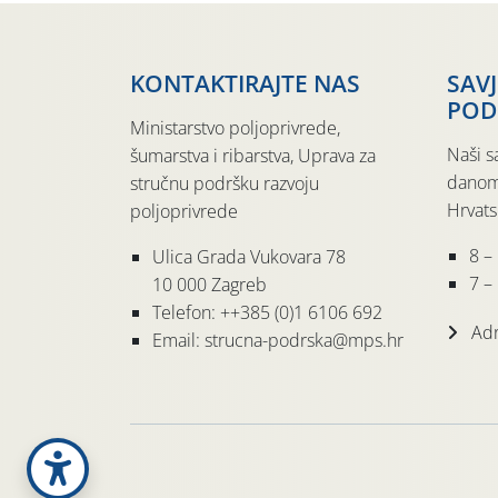
KONTAKTIRAJTE NAS
SAV
POD
Ministarstvo poljoprivrede,
Naši s
šumarstva i ribarstva, Uprava za
danom
stručnu podršku razvoju
Hrvats
poljoprivrede
8 –
Ulica Grada Vukovara 78
7 – 
10 000 Zagreb
Telefon: ++385 (0)1 6106 692
Adr
Email: strucna-podrska@mps.hr