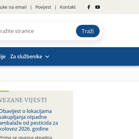
uke na email
Povijest
Kontakt
Traži
ije
Za službenike
VEZANE VIJESTI
Obavijest o lokacijama
sakupljanja otpadne
ambalaže od pesticida za
kolovoz 2026. godine
Prima se opasna otpadna