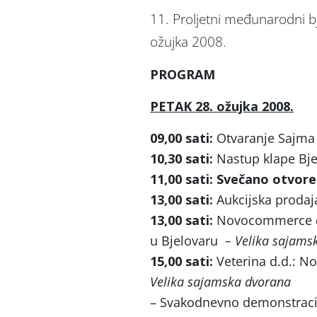
11. Proljetni međunarodni b
ožujka 2008.
PROGRAM
PETAK 28. ožujka 2008.
09,00 sati:
Otvaranje Sajma 
10,30 sati:
Nastup klape Bj
11,00 sati: Svečano otvor
13,00 sati:
Aukcijska prodaj
13,00 sati:
Novocommerce d.o
u Bjelovaru
– Velika sajams
15,00 sati:
Veterina d.d.: N
Velika sajamska dvorana
– Svakodnevno demonstracija