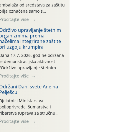
ambalaža od sredstava za zaštitu
bilja označena samo s
piktogramima i oznakom
Pročitajte više
CROCPA EKO MODEL:
Transportna ambalaža kao i
Održivo upravljanje štetnim
organizmima prema
ambalaža drugih proizvoda koji
načelima integrirane zaštite
nisu sredstva za zaštitu bilja
pri uzgoju krumpira
(npr. ambalaža od mineralnih
gnojiva,) se ne prihvaća.
Dana 17.7. 2026. godine održana
Korisnicima je osiguran
je demonstracijska aktivnost
besplatni povrat prazne
"Održivo upravljanje štetnim
ambalaže isključivo ovih tvrtki:
organizmima prema načelima
Pročitajte više
AGROCHEM-MAKS, AGRONOM,
integrirane zaštite pri uzgoju
ALBAUGH TKI* (PINUS […]
krumpira" na pokusnom polju
Održani Dani svete Ane na
Pelješcu
"Poredje", kraj naselja Belica
(ARKOD parcela ID 2445031)
Djelatnici Ministarstva
(središnji dio Međimurske
poljoprivrede, šumarstva i
županije).
ribarstva (Uprava za stručnu
podršku razvoju poljoprivrede)
Pročitajte više
sudjelovali su na tradicionalnom
Vinskom forumu, održanom