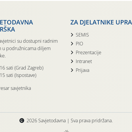
JETODAVNA
ZA DJELATNIKE UPR
RŠKA
SEMIS
avjetnici su dostupni radnim
PIO
 u podružnicama diljem
Prezentacije
ke.
Intranet
 16 sati (Grad Zagreb)
Prijava
15 sati (Ispostave)
esar savjetnika
2026 Savjetodavna | Sva prava pridržana.