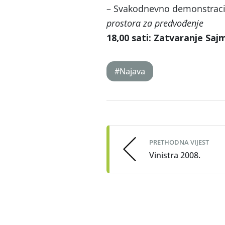
– Svakodnevno demonstracija
prostora za predvođenje
18,00 sati: Zatvaranje S
aj
#Najava
Post
navigation
PRETHODNA VIJEST
Vinistra 2008.