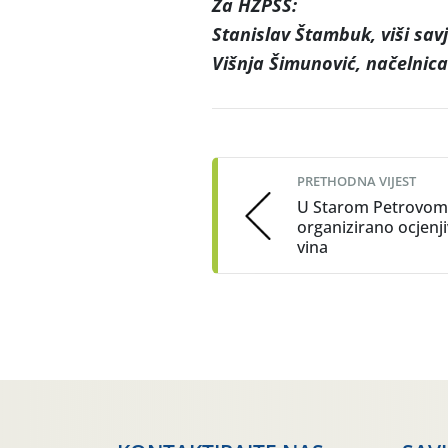
Za HZPSS:
Stanislav Štambuk, viši sav
Višnja Šimunović, načelnic
Post
navigation
PRETHODNA VIJEST
U Starom Petrovom
organizirano ocjenj
vina