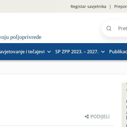
Registar savjetnika
Prepor
Pretraži
stranice
avjetovanje i tečajevi
SP ZPP 2023. – 2027.
Publikac
PODIJELI