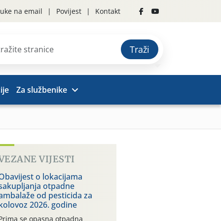
uke na email
Povijest
Kontakt
Traži
ije
Za službenike
VEZANE VIJESTI
Obavijest o lokacijama
sakupljanja otpadne
ambalaže od pesticida za
kolovoz 2026. godine
Prima se opasna otpadna