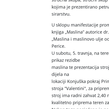
kojima je prezentirano petna
sirarstvu.
U sklopu manifestacije prom
knjiga „Maslina“ autorice dr.
„Maslina i maslinovo ulje od
Perice.
U subotu, 5. travnja, na ter
prikaz rezidbe
maslina te prezentacija stro
dijela na
lokaciji Konjuška pokraj Pr
stroja "Valentini", za pripr
stroj ima radni zahvat 2,40 
kvalitetno priprema teren z