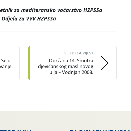
jetnik
za mediteransko voćarstvo HZPSSa
a Odjela za VVV HZPSSa
SLJEDEĆA VIJEST
 Selu
Održana 14. Smotra
ivanje
djevičanskog maslinovog
ulja – Vodnjan 2008.