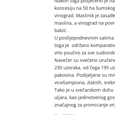
Nakon toga posjećeno je na 
koncesiju na 50 ha šumskog z
vinograd. Maslinik je zasađ
maslina, a vinograd na povr
babić.
U poslijepodnevnim satima o
toga je održano komparativn
vrlo poučno za sve sudionike
Navečer su svečeno uručene
230 uzoraka, od čega 195 uz
pakovina. Podijeljene su m
vicešampiona, zlatnih, sreb
Tako je u svečarskom duhu z
uljara, kao jedinstvenog g
značajnog za promicanje vri