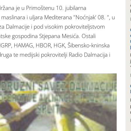
ržana je u Primoštenu 10. jubilarna
aslinara i uljara Mediterana "Noćnjak’ 08. ", u
za Dalmacije i pod visokim pokroviteljstvom
tske gospodina Stjepana Mesića. Ostali
R, MGRP, HAMAG, HBOR, HGK, Šibensko-kninska
ruga te medijski pokrovitelji Radio Dalmacija i