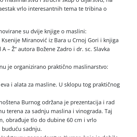
estak vrlo interesantnih tema te tribina o
ovirane su dvije knjige o maslini:
 Ksenije Miranović iz Bara u Crnoj Gori i knjiga
 A – Ž“ autora Božene Zadro i dr. sc. Slavka
enu je organizirano praktično maslinarstvo:
jeva i alata za masline. U sklopu tog praktičnog
imoštena Burnog održana je prezentacija i rad
emu terena za sadnju maslina i vinograda. Taj
m, obrađuje tlo do dubine 60 cm i vrlo
a buduću sadnju.