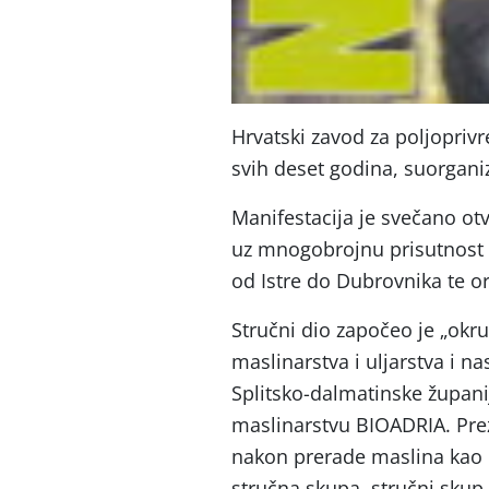
Hrvatski zavod za poljoprivr
svih deset godina, suorgani
Manifestacija je svečano ot
uz mnogobrojnu prisutnost 
od Istre do Dubrovnika te o
Stručni dio započeo je „okr
maslinarstva i uljarstva i n
Splitsko-dalmatinske župani
maslinarstvu BIOADRIA. Prez
nakon prerade maslina kao o
stručna skupa, stručni skup 