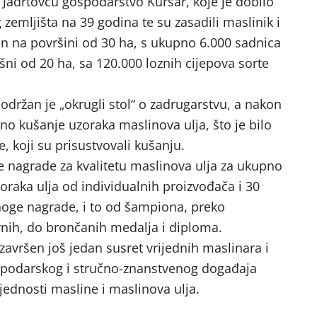
Jadrtovcu gospodarstvo Kursar, koje je dobilo
emljišta na 39 godina te su zasadili maslinik i
en na površini od 30 ha, s ukupno 6.000 sadnica
šni od 20 ha, sa 120.000 loznih cijepova sorte
držan je „okrugli stol“ o zadrugarstvu, a nakon
o kušanje uzoraka maslinova ulja, što je bilo
, koji su prisustvovali kušanju.
 nagrade za kvalitetu maslinova ulja za ukupno
oraka ulja od individualnih proizvođača i 30
noge nagrade, i to od šampiona, preko
rnih, do brončanih medalja i diploma.
avršen još jedan susret vrijednih maslinara i
ospodarskog i stručno-znanstvenog događaja
jednosti masline i maslinova ulja.