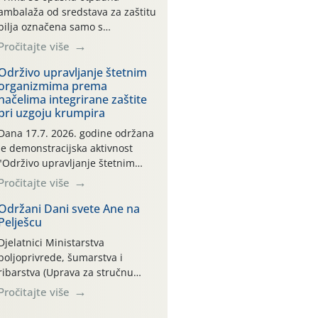
ambalaža od sredstava za zaštitu
bilja označena samo s
piktogramima i oznakom
Pročitajte više
CROCPA EKO MODEL:
Transportna ambalaža kao i
Održivo upravljanje štetnim
organizmima prema
ambalaža drugih proizvoda koji
načelima integrirane zaštite
nisu sredstva za zaštitu bilja
pri uzgoju krumpira
(npr. ambalaža od mineralnih
gnojiva,) se ne prihvaća.
Dana 17.7. 2026. godine održana
Korisnicima je osiguran
je demonstracijska aktivnost
besplatni povrat prazne
"Održivo upravljanje štetnim
ambalaže isključivo ovih tvrtki:
organizmima prema načelima
Pročitajte više
AGROCHEM-MAKS, AGRONOM,
integrirane zaštite pri uzgoju
ALBAUGH TKI* (PINUS […]
krumpira" na pokusnom polju
Održani Dani svete Ane na
Pelješcu
"Poredje", kraj naselja Belica
(ARKOD parcela ID 2445031)
Djelatnici Ministarstva
(središnji dio Međimurske
poljoprivrede, šumarstva i
županije).
ribarstva (Uprava za stručnu
podršku razvoju poljoprivrede)
Pročitajte više
sudjelovali su na tradicionalnom
Vinskom forumu, održanom