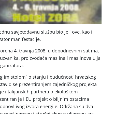
ednu savjetodavnu službu bio je i ove, kao i
zator manifestacije.
vorena 4. travnja 2008. u dopodnevnim satima,
uzvanika, proizvođača maslina i maslinova ulja
rganizatora.
uglim stolom“ o stanju i budućnosti hrvatskog
astavio se prezentiranjem zajedničkog projekta
je i talijanskih partnera o ekološkom
entiran je i EU projekt o biljnim ostacima
bnovljivog izvora energije. Održana su dva
o maslinarstvu i stručni skup o uljarstvu, na