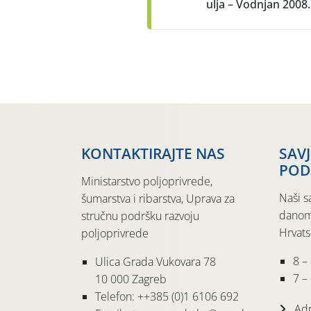
ulja – Vodnjan 2008.
KONTAKTIRAJTE NAS
SAV
POD
Ministarstvo poljoprivrede,
Naši s
šumarstva i ribarstva, Uprava za
danom
stručnu podršku razvoju
Hrvats
poljoprivrede
8 –
Ulica Grada Vukovara 78
7 – 
10 000 Zagreb
Telefon: ++385 (0)1 6106 692
Adr