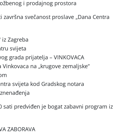
zložbenog i prodajnog prostora
ati završna svečanost proslave „Dana Centra
" iz Zagreba
ru svijeta
vog grada prijatelja – VINKOVACA
a Vinkovaca na „krugove zemaljske“
nom
ntra svijeta kod Gradskog notara
iznenađenja
00 sati predviđen je bogat zabavni program iz
AVA ZABORAVA