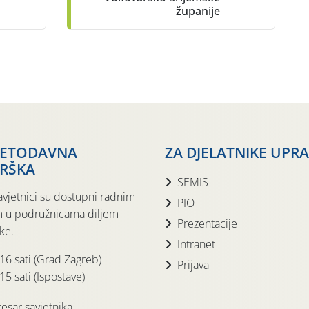
županije
JETODAVNA
ZA DJELATNIKE UPR
RŠKA
SEMIS
avjetnici su dostupni radnim
PIO
 u podružnicama diljem
Prezentacije
ke.
Intranet
 16 sati (Grad Zagreb)
Prijava
15 sati (Ispostave)
esar savjetnika