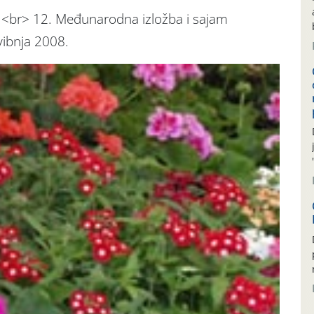
ta <br> 12. Međunarodna izložba i sajam
vibnja 2008.