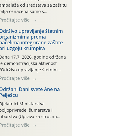
ambalaža od sredstava za zaštitu
bilja označena samo s
piktogramima i oznakom
Pročitajte više
CROCPA EKO MODEL:
Transportna ambalaža kao i
Održivo upravljanje štetnim
organizmima prema
ambalaža drugih proizvoda koji
načelima integrirane zaštite
nisu sredstva za zaštitu bilja
pri uzgoju krumpira
(npr. ambalaža od mineralnih
gnojiva,) se ne prihvaća.
Dana 17.7. 2026. godine održana
Korisnicima je osiguran
je demonstracijska aktivnost
besplatni povrat prazne
"Održivo upravljanje štetnim
ambalaže isključivo ovih tvrtki:
organizmima prema načelima
Pročitajte više
AGROCHEM-MAKS, AGRONOM,
integrirane zaštite pri uzgoju
ALBAUGH TKI* (PINUS […]
krumpira" na pokusnom polju
Održani Dani svete Ane na
Pelješcu
"Poredje", kraj naselja Belica
(ARKOD parcela ID 2445031)
Djelatnici Ministarstva
(središnji dio Međimurske
poljoprivrede, šumarstva i
županije).
ribarstva (Uprava za stručnu
podršku razvoju poljoprivrede)
Pročitajte više
sudjelovali su na tradicionalnom
Vinskom forumu, održanom