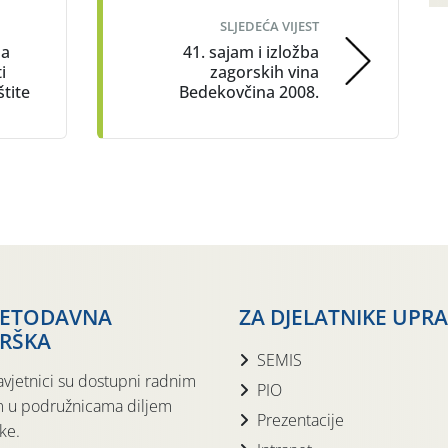
SLJEDEĆA VIJEST
na
41. sajam i izložba
i
zagorskih vina
štite
Bedekovčina 2008.
JETODAVNA
ZA DJELATNIKE UPR
RŠKA
SEMIS
avjetnici su dostupni radnim
PIO
 u podružnicama diljem
Prezentacije
ke.