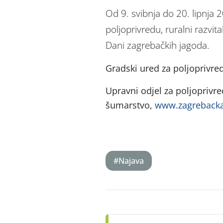
Od 9. svibnja do 20. lipnja 
poljoprivredu, ruralni razvi
Dani zagrebačkih jagoda.
Gradski ured za poljoprivre
Upravni odjel za poljoprivred
šumarstvo,
www.zagrebacka
#Najava
Post
navigation