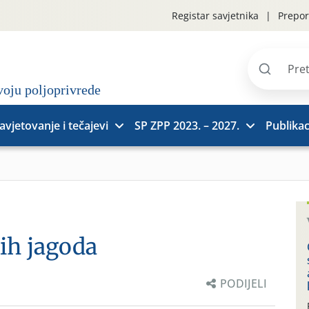
Registar savjetnika
Prepor
Pretraži
stranice
avjetovanje i tečajevi
SP ZPP 2023. – 2027.
Publikac
ih jagoda
PODIJELI