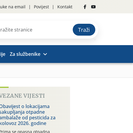
uke na email
Povijest
Kontakt
Traži
ije
Za službenike
VEZANE VIJESTI
Obavijest o lokacijama
sakupljanja otpadne
ambalaže od pesticida za
kolovoz 2026. godine
Prima se opasna otpadna