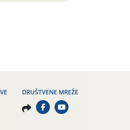
24.07.2026. godine u Domu
vinarske tradicije u
Putnikovićima na poluotoku
Pelješcu, u organizaciji PZ
Putniković, Zadružni savez
Dalmacije, Udruga Dalmika i
općina Ston. Manifestacija, koja
se već sedmu godinu zaredom
održava u sklopu proslave Dana
svete […]
AVE
DRUŠTVENE MREŽE