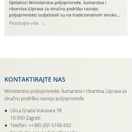
Djelatnici Ministarstva poljoprivrede, šumarstva i
ribarstva (Uprava za stručnu podršku razvoju
poljoprivrede) sudjelovali su na tradicionalnom Vinskom
forumu, održanom 24.07.2026. godine u Domu vinarske
Pročitajte više
tradicije u Putnikovićima na poluotoku Pelješcu, u
organizaciji PZ Putniković, Zadružni savez Dalmacije,
Udruga Dalmika i općina Ston. Manifestacija, koja se već
sedmu godinu zaredom održava u sklopu proslave Dana
svete […]
KONTAKTIRAJTE NAS
Ministarstvo poljoprivrede, šumarstva i ribarstva, Uprava za
stručnu podršku razvoju poljoprivrede
Ulica Grada Vukovara 78
10 000 Zagreb
Telefon: ++385 (0)1 6106 692