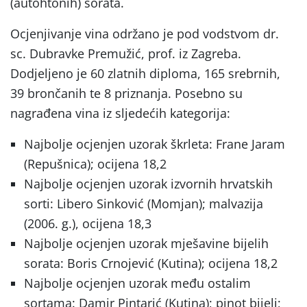
(autohtonih) sorata.
Ocjenjivanje vina održano je pod vodstvom dr.
sc. Dubravke Premužić, prof. iz Zagreba.
Dodjeljeno je 60 zlatnih diploma, 165 srebrnih,
39 brončanih te 8 priznanja. Posebno su
nagrađena vina iz sljedećih kategorija:
Najbolje ocjenjen uzorak škrleta:
Frane Jaram
(Repušnica); ocijena 18,2
Najbolje ocjenjen uzorak izvornih hrvatskih
sorti: L
ibero Sinković (Momjan); malvazija
(2006. g.), ocijena 18,3
Najbolje ocjenjen uzorak mješavine bijelih
sorata:
Boris Crnojević (Kutina); ocijena 18,2
Najbolje ocjenjen uzorak među ostalim
sortama:
Damir Pintarić (Kutina); pinot bijeli;