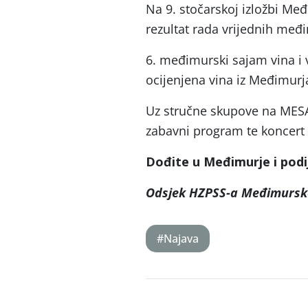
Na 9. stočarskoj izložbi Međ
rezultat rada vrijednih međ
6. međimurski sajam vina i 
ocijenjena vina iz Međimurj
Uz stručne skupove na MESAP
zabavni program te koncert
Dođite u Međimurje i podi
Odsjek HZPSS-a Međimursk
#Najava
Post