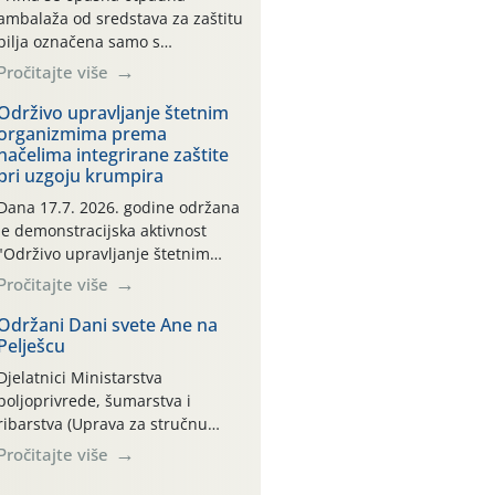
ambalaža od sredstava za zaštitu
bilja označena samo s
piktogramima i oznakom
Pročitajte više
CROCPA EKO MODEL:
Transportna ambalaža kao i
Održivo upravljanje štetnim
organizmima prema
ambalaža drugih proizvoda koji
načelima integrirane zaštite
nisu sredstva za zaštitu bilja
pri uzgoju krumpira
(npr. ambalaža od mineralnih
gnojiva,) se ne prihvaća.
Dana 17.7. 2026. godine održana
Korisnicima je osiguran
je demonstracijska aktivnost
besplatni povrat prazne
"Održivo upravljanje štetnim
ambalaže isključivo ovih tvrtki:
organizmima prema načelima
Pročitajte više
AGROCHEM-MAKS, AGRONOM,
integrirane zaštite pri uzgoju
ALBAUGH TKI* (PINUS […]
krumpira" na pokusnom polju
Održani Dani svete Ane na
Pelješcu
"Poredje", kraj naselja Belica
(ARKOD parcela ID 2445031)
Djelatnici Ministarstva
(središnji dio Međimurske
poljoprivrede, šumarstva i
županije).
ribarstva (Uprava za stručnu
podršku razvoju poljoprivrede)
Pročitajte više
sudjelovali su na tradicionalnom
Vinskom forumu, održanom