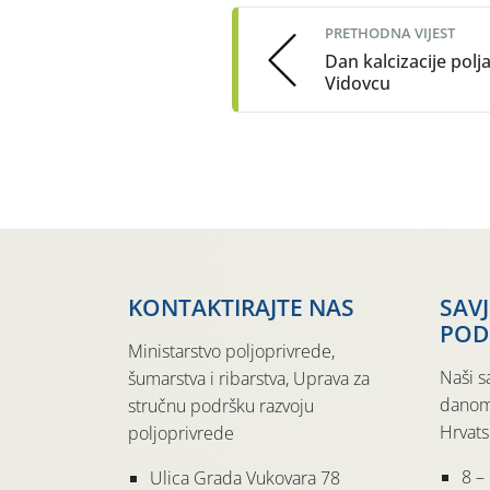
navigation
PRETHODNA VIJEST
Dan kalcizacije polj
Vidovcu
KONTAKTIRAJTE NAS
SAV
POD
Ministarstvo poljoprivrede,
Naši s
šumarstva i ribarstva, Uprava za
danom
stručnu podršku razvoju
Hrvats
poljoprivrede
8 –
Ulica Grada Vukovara 78