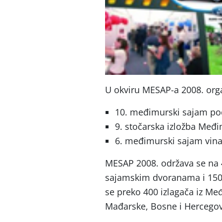
U okviru MESAP-a 2008. orga
10. međimurski sajam po
9. stočarska izložba Međ
6. međimurski sajam vina
MESAP 2008. održava se na 
sajamskim dvoranama i 1500
se preko 400 izlagača iz Međ
Mađarske, Bosne i Hercegovi