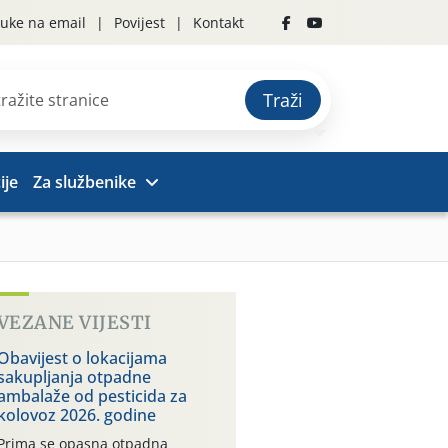
uke na email
Povijest
Kontakt
Traži
ije
Za službenike
VEZANE VIJESTI
Obavijest o lokacijama
sakupljanja otpadne
ambalaže od pesticida za
kolovoz 2026. godine
Prima se opasna otpadna