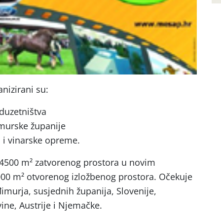
nizirani su:
duzetništva
imurske županije
 i vinarske opreme.
4500 m² zatvorenog prostora u novim
0 m² otvorenog izložbenog prostora. Očekuje
imurja, susjednih županija, Slovenije,
ne, Austrije i Njemačke.