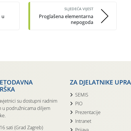
SLJEDEĆA VIJEST
a u
Proglašena elementarna
nepogoda
JETODAVNA
ZA DJELATNIKE UPR
RŠKA
SEMIS
avjetnici su dostupni radnim
PIO
 u podružnicama diljem
Prezentacije
ke.
Intranet
 16 sati (Grad Zagreb)
Prijava