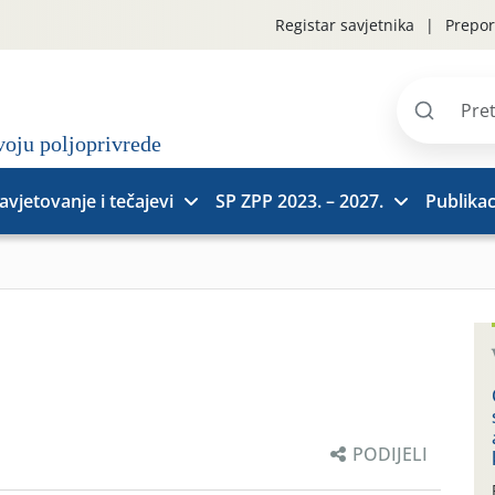
Registar savjetnika
Prepor
Pretraži
stranice
avjetovanje i tečajevi
SP ZPP 2023. – 2027.
Publikac
PODIJELI