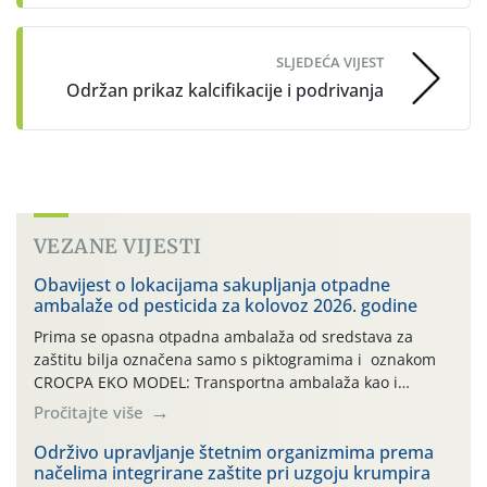
SLJEDEĆA VIJEST
Održan prikaz kalcifikacije i podrivanja
VEZANE VIJESTI
Obavijest o lokacijama sakupljanja otpadne
ambalaže od pesticida za kolovoz 2026. godine
Prima se opasna otpadna ambalaža od sredstava za
zaštitu bilja označena samo s piktogramima i oznakom
CROCPA EKO MODEL: Transportna ambalaža kao i
ambalaža drugih proizvoda koji nisu sredstva za zaštitu
Pročitajte više
bilja (npr. ambalaža od mineralnih gnojiva,) se ne
prihvaća. Korisnicima je osiguran besplatni povrat
Održivo upravljanje štetnim organizmima prema
načelima integrirane zaštite pri uzgoju krumpira
prazne ambalaže isključivo ovih tvrtki: AGROCHEM-MAKS,