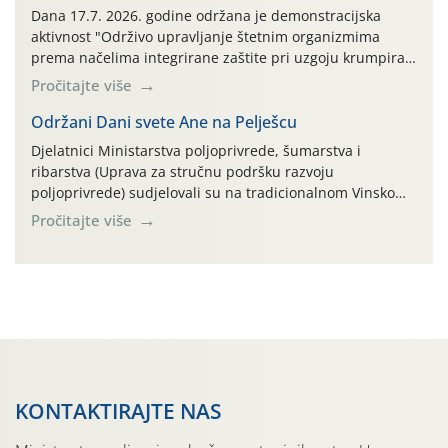
AGRONOM, ALBAUGH TKI* (PINUS […]
Dana 17.7. 2026. godine održana je demonstracijska
aktivnost "Održivo upravljanje štetnim organizmima
prema načelima integrirane zaštite pri uzgoju krumpira"
na pokusnom polju "Poredje", kraj naselja Belica (ARKOD
Pročitajte više
parcela ID 2445031) (središnji dio Međimurske županije).
Održani Dani svete Ane na Pelješcu
Djelatnici Ministarstva poljoprivrede, šumarstva i
ribarstva (Uprava za stručnu podršku razvoju
poljoprivrede) sudjelovali su na tradicionalnom Vinskom
forumu, održanom 24.07.2026. godine u Domu vinarske
Pročitajte više
tradicije u Putnikovićima na poluotoku Pelješcu, u
organizaciji PZ Putniković, Zadružni savez Dalmacije,
Udruga Dalmika i općina Ston. Manifestacija, koja se već
sedmu godinu zaredom održava u sklopu proslave Dana
svete […]
KONTAKTIRAJTE NAS