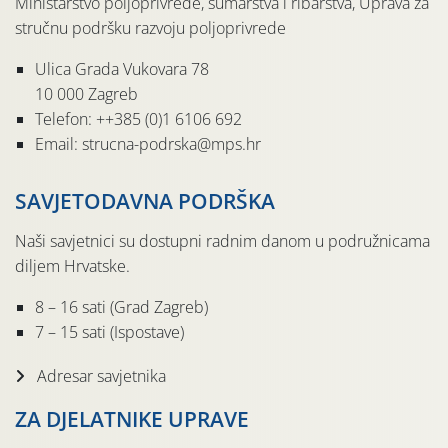
Ministarstvo poljoprivrede, šumarstva i ribarstva, Uprava za
stručnu podršku razvoju poljoprivrede
Ulica Grada Vukovara 78
10 000 Zagreb
Telefon: ++385 (0)1 6106 692
Email: strucna-podrska@mps.hr
SAVJETODAVNA PODRŠKA
Naši savjetnici su dostupni radnim danom u podružnicama
diljem Hrvatske.
8 – 16 sati (Grad Zagreb)
7 – 15 sati (Ispostave)
Adresar savjetnika
ZA DJELATNIKE UPRAVE