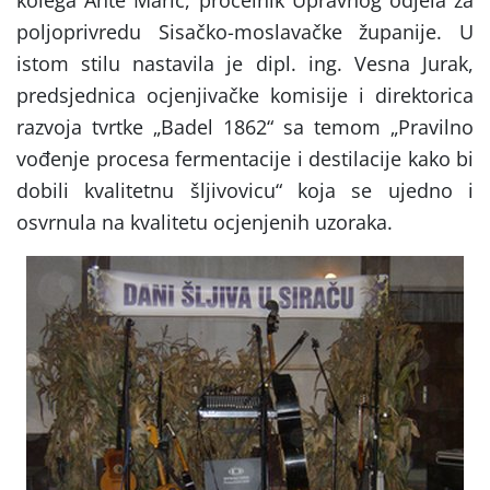
kolega Ante Marić, pročelnik Upravnog odjela za
poljoprivredu Sisačko-moslavačke županije. U
istom stilu nastavila je dipl. ing. Vesna Jurak,
predsjednica ocjenjivačke komisije i direktorica
razvoja tvrtke „Badel 1862“ sa temom „Pravilno
vođenje procesa fermentacije i destilacije kako bi
dobili kvalitetnu šljivovicu“ koja se ujedno i
osvrnula na kvalitetu ocjenjenih uzoraka.