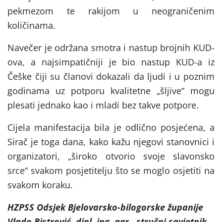
pekmezom te rakijom u neograničenim
količinama.
Navečer je održana smotra i nastup brojnih KUD-
ova, a najsimpatičniji je bio nastup KUD-a iz
Češke čiji su članovi dokazali da ljudi i u poznim
godinama uz potporu kvalitetne „šljive“ mogu
plesati jednako kao i mladi bez takve potpore.
Cijela manifestacija bila je odlično posjećena, a
Sirač je toga dana, kako kažu njegovi stanovnici i
organizatori, „široko otvorio svoje slavonsko
srce“ svakom posjetitelju što se moglo osjetiti na
svakom koraku.
HZPSS Odsjek Bjelovarsko-bilogorske županije
Vlado Bistrović, dipl. ing. agr., stručni savjetnik