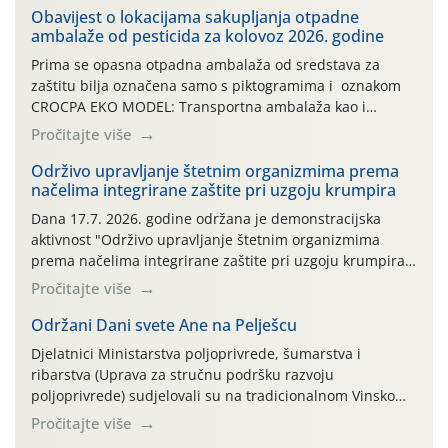
Obavijest o lokacijama sakupljanja otpadne
ambalaže od pesticida za kolovoz 2026. godine
Prima se opasna otpadna ambalaža od sredstava za
zaštitu bilja označena samo s piktogramima i oznakom
CROCPA EKO MODEL: Transportna ambalaža kao i
ambalaža drugih proizvoda koji nisu sredstva za zaštitu
Pročitajte više
bilja (npr. ambalaža od mineralnih gnojiva,) se ne
prihvaća. Korisnicima je osiguran besplatni povrat
Održivo upravljanje štetnim organizmima prema
načelima integrirane zaštite pri uzgoju krumpira
prazne ambalaže isključivo ovih tvrtki: AGROCHEM-MAKS,
AGRONOM, ALBAUGH TKI* (PINUS […]
Dana 17.7. 2026. godine održana je demonstracijska
aktivnost "Održivo upravljanje štetnim organizmima
prema načelima integrirane zaštite pri uzgoju krumpira"
na pokusnom polju "Poredje", kraj naselja Belica (ARKOD
Pročitajte više
parcela ID 2445031) (središnji dio Međimurske županije).
Održani Dani svete Ane na Pelješcu
Djelatnici Ministarstva poljoprivrede, šumarstva i
ribarstva (Uprava za stručnu podršku razvoju
poljoprivrede) sudjelovali su na tradicionalnom Vinskom
forumu, održanom 24.07.2026. godine u Domu vinarske
Pročitajte više
tradicije u Putnikovićima na poluotoku Pelješcu, u