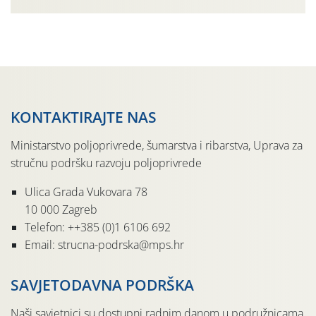
organizaciji PZ Putniković, Zadružni savez Dalmacije,
Udruga Dalmika i općina Ston. Manifestacija, koja se već
sedmu godinu zaredom održava u sklopu proslave Dana
svete […]
KONTAKTIRAJTE NAS
Ministarstvo poljoprivrede, šumarstva i ribarstva, Uprava za
stručnu podršku razvoju poljoprivrede
Ulica Grada Vukovara 78
10 000 Zagreb
Telefon: ++385 (0)1 6106 692
Email: strucna-podrska@mps.hr
SAVJETODAVNA PODRŠKA
Naši savjetnici su dostupni radnim danom u podružnicama