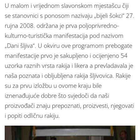
U malom i vrijednom slavonskom mjestašcu čiji
se stanovnici s ponosom nazivaju „bijeli šokci“ 27.
rujna 2008. održana je prva poljoprivredno-
kulturno-turistička manifestacija pod nazivom
„Dani šljiva“. U okviru ove programom prebogate
manifestacije prvo je sakupljeno i ocijenjeno 54
uzorka raznih vrsta rakija i likera a prevladavala je
naša poznata i obljubljena rakija šljivovica. Rakije
su za prvu izložbu u ovome kraju bile
iznenađujuće dobre što svjedoči da naši
proizvođači znaju prepoznati, proizvesti, njegovati
i popiti odličnu rakiju.