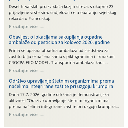
Deset hrvatskih proizvođača kozjih sireva, s ukupno 23
prijavljene vrste sira, sudjelovat će u obaranju svjetskog
rekorda u Francuskoj.
Pročitajte više
Obavijest o lokacijama sakupljanja otpadne
ambalaže od pesticida za kolovoz 2026. godine
Prima se opasna otpadna ambalaža od sredstava za
zaštitu bilja označena samo s piktogramima i oznakom
CROCPA EKO MODEL: Transportna ambalaža kao i
ambalaža drugih proizvoda koji nisu sredstva za zaštitu
Pročitajte više
bilja (npr. ambalaža od mineralnih gnojiva,) se ne
prihvaća. Korisnicima je osiguran besplatni povrat
Održivo upravljanje štetnim organizmima prema
načelima integrirane zaštite pri uzgoju krumpira
prazne ambalaže isključivo ovih tvrtki: AGROCHEM-MAKS,
AGRONOM, ALBAUGH TKI* (PINUS […]
Dana 17.7. 2026. godine održana je demonstracijska
aktivnost "Održivo upravljanje štetnim organizmima
prema načelima integrirane zaštite pri uzgoju krumpira"
na pokusnom polju "Poredje", kraj naselja Belica (ARKOD
Pročitajte više
parcela ID 2445031) (središnji dio Međimurske županije).