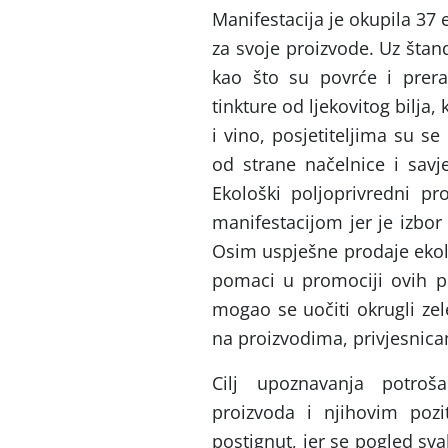
Manifestacija je okupila 37
za svoje proizvode. Uz štan
kao što su povrće i prera
tinkture od ljekovitog bilja
i vino, posjetiteljima su s
od strane načelnice i savje
Ekološki poljoprivredni pr
manifestacijom jer je izbor
Osim uspješne prodaje ekolo
pomaci u promociji ovih p
mogao se uočiti okrugli ze
na proizvodima, privjesnica
Cilj upoznavanja potroša
proizvoda i njihovim pozi
postignut, jer se pogled s