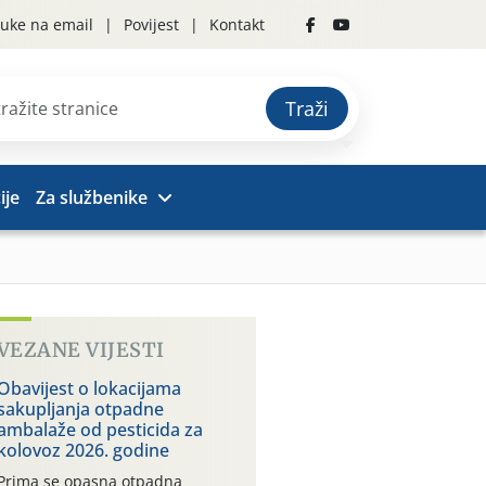
uke na email
Povijest
Kontakt
Traži
ije
Za službenike
VEZANE VIJESTI
Obavijest o lokacijama
sakupljanja otpadne
ambalaže od pesticida za
kolovoz 2026. godine
Prima se opasna otpadna