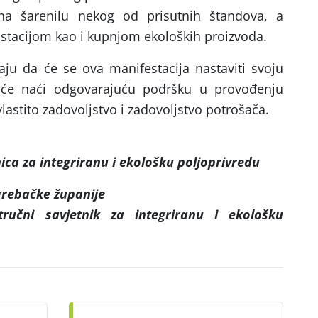
na šarenilu nekog od prisutnih štandova, a
ustacijom kao i kupnjom ekoloških proizvoda.
daju da će se ova manifestacija nastaviti svoju
duće naći odgovarajuću podršku u provođenju
vlastito zadovoljstvo i zadovoljstvo potrošača.
ica za integriranu i ekološku poljoprivredu
rebačke županije
tručni savjetnik za integriranu i ekološku