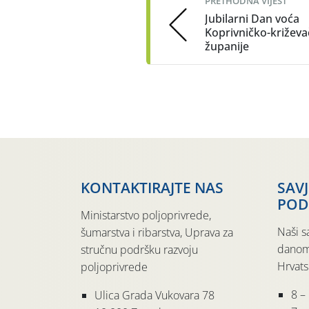
PRETHODNA VIJEST
Jubilarni Dan voća
Koprivničko-križev
županije
KONTAKTIRAJTE NAS
SAV
POD
Ministarstvo poljoprivrede,
Naši s
šumarstva i ribarstva, Uprava za
danom
stručnu podršku razvoju
Hrvats
poljoprivrede
8 –
Ulica Grada Vukovara 78