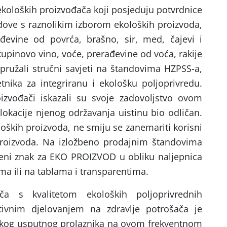
 ekoloških proizvođača koji posjeduju potvrdnice
dove s raznolikim izborom ekoloških proizvoda,
đevine od povrća, brašno, sir, med, čajevi i
, kupinovo vino, voće, prerađevine od voća, rakije
e pružali stručni savjeti na štandovima HZPSS-a,
tnika za integriranu i ekološku poljoprivredu.
oizvođači iskazali su svoje zadovoljstvo ovom
 lokacije njenog održavanja uistinu bio odličan.
ških proizvoda, ne smiju se zanemariti korisni
roizvoda. Na izložbeno prodajnim štandovima
leni znak za EKO PROIZVOD u obliku naljepnica
ma ili na tablama i transparentima.
ča s kvalitetom ekoloških poljoprivrednih
tivnim djelovanjem na zdravlje potrošača je
vakog usputnog prolaznika na ovom frekventnom