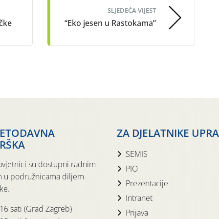
SLJEDEĆA VIJEST
ačke
“Eko jesen u Rastokama”
JETODAVNA
ZA DJELATNIKE UPR
RŠKA
SEMIS
avjetnici su dostupni radnim
PIO
 u podružnicama diljem
Prezentacije
ke.
Intranet
 16 sati (Grad Zagreb)
Prijava