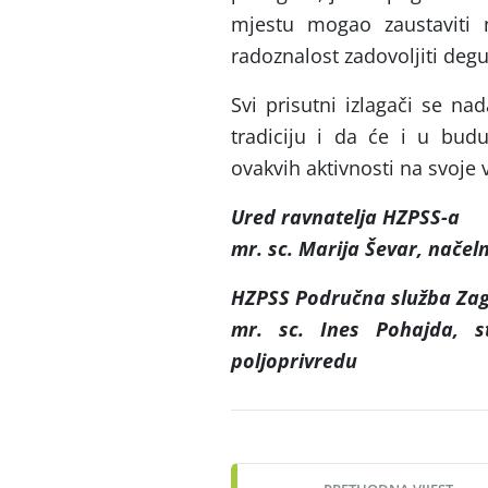
mjestu mogao zaustaviti 
radoznalost zadovoljiti deg
Svi prisutni izlagači se na
tradiciju i da će i u bu
ovakvih aktivnosti na svoje 
Ured ravnatelja HZPSS-a
mr. sc. Marija Ševar,
načeln
HZPSS Područna služba Zag
mr. sc. Ines Pohajda
, s
poljoprivredu
Post
navigation