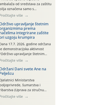
ambalaža od sredstava za zaštitu
bilja označena samo s
piktogramima i oznakom
Pročitajte više
CROCPA EKO MODEL:
Transportna ambalaža kao i
Održivo upravljanje štetnim
organizmima prema
ambalaža drugih proizvoda koji
načelima integrirane zaštite
nisu sredstva za zaštitu bilja
pri uzgoju krumpira
(npr. ambalaža od mineralnih
gnojiva,) se ne prihvaća.
Dana 17.7. 2026. godine održana
Korisnicima je osiguran
je demonstracijska aktivnost
besplatni povrat prazne
"Održivo upravljanje štetnim
ambalaže isključivo ovih tvrtki:
organizmima prema načelima
Pročitajte više
AGROCHEM-MAKS, AGRONOM,
integrirane zaštite pri uzgoju
ALBAUGH TKI* (PINUS […]
krumpira" na pokusnom polju
Održani Dani svete Ane na
Pelješcu
"Poredje", kraj naselja Belica
(ARKOD parcela ID 2445031)
Djelatnici Ministarstva
(središnji dio Međimurske
poljoprivrede, šumarstva i
županije).
ribarstva (Uprava za stručnu
podršku razvoju poljoprivrede)
Pročitajte više
sudjelovali su na tradicionalnom
Vinskom forumu, održanom