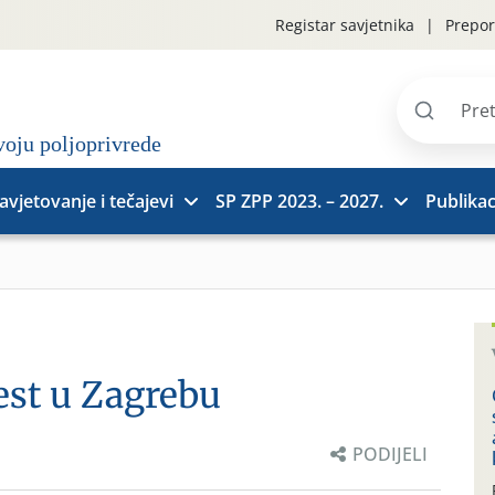
Registar savjetnika
Prepor
Pretraži
stranice
avjetovanje i tečajevi
SP ZPP 2023. – 2027.
Publikac
est u Zagrebu
PODIJELI