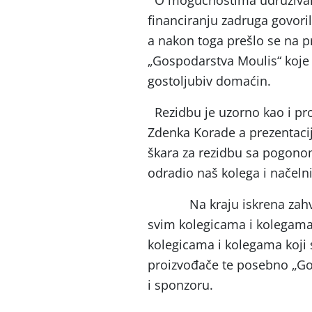
O mogućnostima udruživanja 
financiranju zadruga govoril
a nakon toga prešlo se na pr
„Gospodarstva Moulis“ koje 
gostolj
Rezidbu je uzorno kao i pro
Zdenka Korade a prezentacij
škara za rezidbu sa pogonom
odradio naš kolega i načelni
Na kraju iskrena zahvala
svim kolegicama i kolegama 
kolegicama i kolegama koji s
proizvođače te posebno „G
i sponzoru.