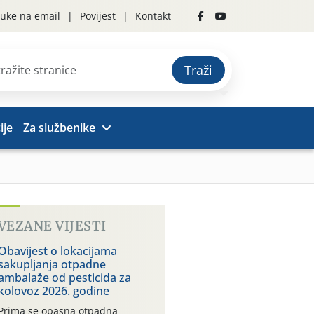
uke na email
Povijest
Kontakt
Traži
ije
Za službenike
VEZANE VIJESTI
Obavijest o lokacijama
sakupljanja otpadne
ambalaže od pesticida za
kolovoz 2026. godine
Prima se opasna otpadna