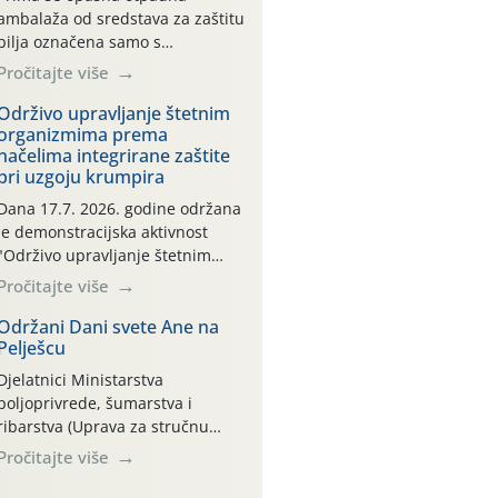
ambalaža od sredstava za zaštitu
bilja označena samo s
piktogramima i oznakom
Pročitajte više
CROCPA EKO MODEL:
Transportna ambalaža kao i
Održivo upravljanje štetnim
organizmima prema
ambalaža drugih proizvoda koji
načelima integrirane zaštite
nisu sredstva za zaštitu bilja
pri uzgoju krumpira
(npr. ambalaža od mineralnih
gnojiva,) se ne prihvaća.
Dana 17.7. 2026. godine održana
Korisnicima je osiguran
je demonstracijska aktivnost
besplatni povrat prazne
"Održivo upravljanje štetnim
ambalaže isključivo ovih tvrtki:
organizmima prema načelima
Pročitajte više
AGROCHEM-MAKS, AGRONOM,
integrirane zaštite pri uzgoju
ALBAUGH TKI* (PINUS […]
krumpira" na pokusnom polju
Održani Dani svete Ane na
Pelješcu
"Poredje", kraj naselja Belica
(ARKOD parcela ID 2445031)
Djelatnici Ministarstva
(središnji dio Međimurske
poljoprivrede, šumarstva i
županije).
ribarstva (Uprava za stručnu
podršku razvoju poljoprivrede)
Pročitajte više
sudjelovali su na tradicionalnom
Vinskom forumu, održanom