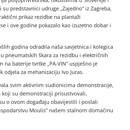
poljoprivrednika, iskustvima iz Slovenije i
i su predstavnici udruge „Zajedno“ iz Zagreba,
aktični prikaz rezidbe na plantaži
se i ove godine pokazalo kao izuzetno dobar i
ubiv domaćin.
šlih godina odradila naša savjetnica i kolegica
u pneumatskih škara za rezidbu i električnih
 na baterije tvrtke „PA-VIN“ uspješno je
k odjela za mehanizaciju Ivo Juras.
 svim aktivnim sudionicima demonstracije,
koji su demonstraciji prisustvovali,
u o ovom događaju obavijestili i poslali
ospodarstvu Moulis“ našem stalnom domaćinu