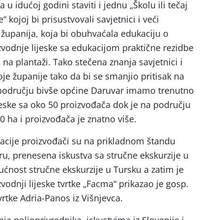
 idućoj godini staviti i jednu „Školu ili tečaj
“ kojoj bi prisustvovali savjetnici i veći
h županija, koja bi obuhvaćala edukaciju o
zvodnje lijeske sa edukacijom praktične rezidbe
 na plantaži. Tako stečena znanja savjetnici i
voje županije tako da bi se smanjio pritisak na
 području bivše općine Daruvar imamo trenutno
eske sa oko 50 proizvođača dok je na području
 ha i proizvođača je znatno više.
e proizvođači su na prikladnom štandu
uru, prenesena iskustva sa stručne ekskurzije u
ućnost stručne ekskurzije u Tursku a zatim je
zvodnji lijeske tvrtke „Facma“ prikazao je gosp.
ik tvrtke Adria-Panos iz Višnjevca.