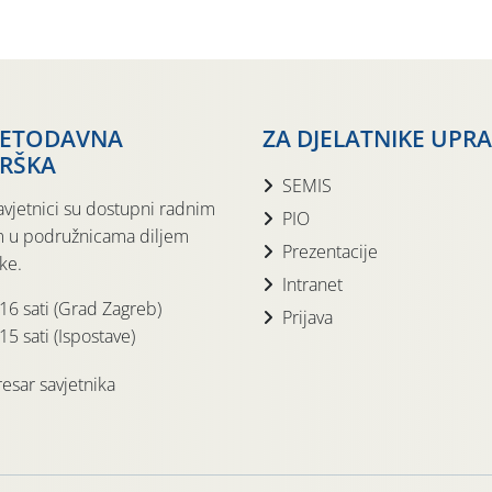
JETODAVNA
ZA DJELATNIKE UPR
RŠKA
SEMIS
avjetnici su dostupni radnim
PIO
 u podružnicama diljem
Prezentacije
ke.
Intranet
 16 sati (Grad Zagreb)
Prijava
15 sati (Ispostave)
esar savjetnika