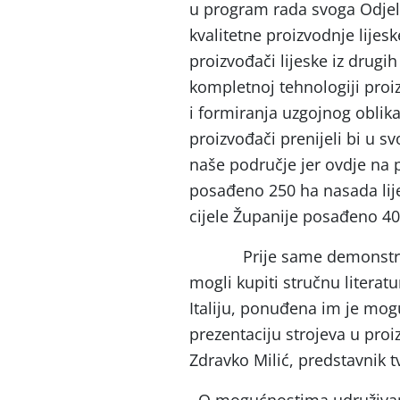
u program rada svoga Odjela u
kvalitetne proizvodnje lijeske
proizvođači lijeske iz drugi
kompletnoj tehnologiji proi
i formiranja uzgojnog oblika
proizvođači prenijeli bi u s
naše područje jer ovdje na
posađeno 250 ha nasada lij
cijele Županije posađeno 400
Prije same demonstracij
mogli kupiti stručnu literat
Italiju, ponuđena im je mog
prezentaciju strojeva u proi
Zdravko Milić, predstavn