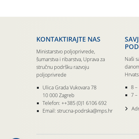
KONTAKTIRAJTE NAS
SAV
POD
Ministarstvo poljoprivrede,
Naši s
šumarstva i ribarstva, Uprava za
danom
stručnu podršku razvoju
Hrvats
poljoprivrede
8 –
Ulica Grada Vukovara 78
7 – 
10 000 Zagreb
Telefon: ++385 (0)1 6106 692
Adr
Email: strucna-podrska@mps.hr