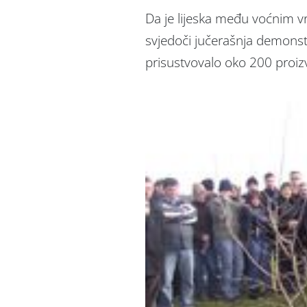
Da je lijeska među voćnim vr
svjedoči jučerašnja demonstr
prisustvovalo oko 200 proizv