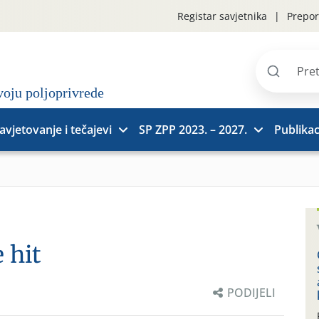
Registar savjetnika
Prepor
Pretraži
stranice
avjetovanje i tečajevi
SP ZPP 2023. – 2027.
Publikac
e hit
PODIJELI