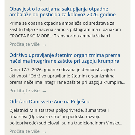
Obavijest o lokacijama sakupljanja otpadne
ambalaže od pesticida za kolovoz 2026. godine
Prima se opasna otpadna ambalaža od sredstava za
zaštitu bilja označena samo s piktogramima i oznakom
CROCPA EKO MODEL: Transportna ambalaža kao i
ambalaža drugih proizvoda koji nisu sredstva za zaštitu
Pročitajte više
bilja (npr. ambalaža od mineralnih gnojiva,) se ne
prihvaća. Korisnicima je osiguran besplatni povrat
Održivo upravljanje štetnim organizmima prema
načelima integrirane zaštite pri uzgoju krumpira
prazne ambalaže isključivo ovih tvrtki: AGROCHEM-MAKS,
AGRONOM, ALBAUGH TKI* (PINUS […]
Dana 17.7. 2026. godine održana je demonstracijska
aktivnost "Održivo upravljanje štetnim organizmima
prema načelima integrirane zaštite pri uzgoju krumpira"
na pokusnom polju "Poredje", kraj naselja Belica (ARKOD
Pročitajte više
parcela ID 2445031) (središnji dio Međimurske županije).
Održani Dani svete Ane na Pelješcu
Djelatnici Ministarstva poljoprivrede, šumarstva i
ribarstva (Uprava za stručnu podršku razvoju
poljoprivrede) sudjelovali su na tradicionalnom Vinskom
forumu, održanom 24.07.2026. godine u Domu vinarske
Pročitajte više