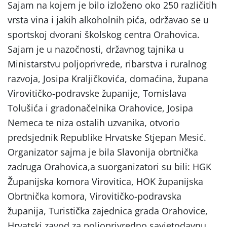
Sajam na kojem je bilo izloženo oko 250 različitih
vrsta vina i jakih alkoholnih pića, održavao se u
sportskoj dvorani školskog centra Orahovica.
Sajam je u nazočnosti, državnog tajnika u
Ministarstvu poljoprivrede, ribarstva i ruralnog
razvoja, Josipa Kraljičkovića, domaćina, župana
Virovitičko-podravske županije, Tomislava
Tolušića i gradonačelnika Orahovice, Josipa
Nemeca te niza ostalih uzvanika, otvorio
predsjednik Republike Hrvatske Stjepan Mesić.
Organizator sajma je bila Slavonija obrtnička
zadruga Orahovica,a suorganizatori su bili: HGK
Županijska komora Virovitica, HOK županijska
Obrtnička komora, Virovitičko-podravska
županija, Turistička zajednica grada Orahovice,
Hrvatski zavod za poljoprivredno savjetodavnu