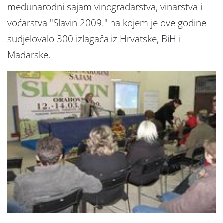
međunarodni sajam vinogradarstva, vinarstva i
voćarstva "Slavin 2009." na kojem je ove godine
sudjelovalo 300 izlagača iz Hrvatske, BiH i
Mađarske.