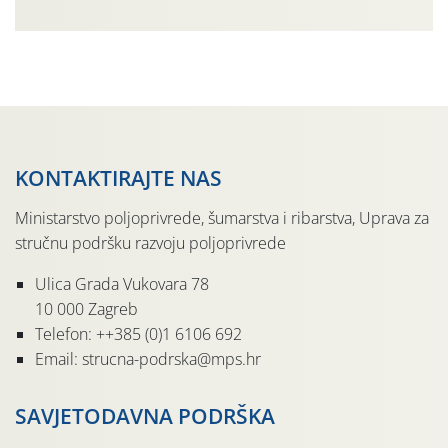
tradicije u Putnikovićima na poluotoku Pelješcu, u
organizaciji PZ Putniković, Zadružni savez Dalmacije,
Udruga Dalmika i općina Ston. Manifestacija, koja se već
sedmu godinu zaredom održava u sklopu proslave Dana
svete […]
KONTAKTIRAJTE NAS
Ministarstvo poljoprivrede, šumarstva i ribarstva, Uprava za
stručnu podršku razvoju poljoprivrede
Ulica Grada Vukovara 78
10 000 Zagreb
Telefon: ++385 (0)1 6106 692
Email: strucna-podrska@mps.hr
SAVJETODAVNA PODRŠKA