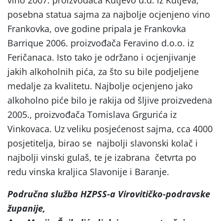
vino 2007. proizvođača Kutjevo d.d. iz Kutjeva,
posebna statua sajma za najbolje ocjenjeno vino
Frankovka, ove godine pripala je Frankovka
Barrique 2006. proizvođača Feravino d.o.o. iz
Feričanaca. Isto tako je održano i ocjenjivanje
jakih alkoholnih pića, za što su bile podjeljene
medalje za kvalitetu. Najbolje ocjenjeno jako
alkoholno piće bilo je rakija od šljive proizvedena
2005., proizvođača Tomislava Grgurića iz
Vinkovaca. Uz veliku posjećenost sajma, cca 4000
posjetitelja, birao se najbolji slavonski kolač i
najbolji vinski gulaš, te je izabrana četvrta po
redu vinska kraljica Slavonije i Baranje.
Područna služba HZPSS-a Virovitičko-podravske
županije,