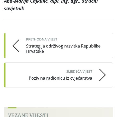
Ana-Marija Čajkulić, dipl. ing. agr., stručni
savjetnik
Post
navigation
PRETHODNA VIJEST
Strategija održivog razvitka Republike
Hrvatske
SLJEDEĆA VIJEST
Poziv na radionicu iz cvjećarstva
VEZANE VIJESTI