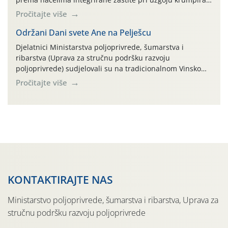
na pokusnom polju "Poredje", kraj naselja Belica (ARKOD
Pročitajte više
parcela ID 2445031) (središnji dio Međimurske županije).
Održani Dani svete Ane na Pelješcu
Djelatnici Ministarstva poljoprivrede, šumarstva i
ribarstva (Uprava za stručnu podršku razvoju
poljoprivrede) sudjelovali su na tradicionalnom Vinskom
forumu, održanom 24.07.2026. godine u Domu vinarske
Pročitajte više
tradicije u Putnikovićima na poluotoku Pelješcu, u
organizaciji PZ Putniković, Zadružni savez Dalmacije,
Udruga Dalmika i općina Ston. Manifestacija, koja se već
sedmu godinu zaredom održava u sklopu proslave Dana
svete […]
KONTAKTIRAJTE NAS
Ministarstvo poljoprivrede, šumarstva i ribarstva, Uprava za
stručnu podršku razvoju poljoprivrede