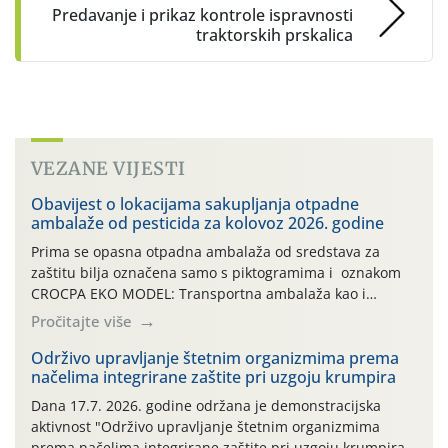
Predavanje i prikaz kontrole ispravnosti
traktorskih prskalica
VEZANE VIJESTI
Obavijest o lokacijama sakupljanja otpadne
ambalaže od pesticida za kolovoz 2026. godine
Prima se opasna otpadna ambalaža od sredstava za
zaštitu bilja označena samo s piktogramima i oznakom
CROCPA EKO MODEL: Transportna ambalaža kao i
ambalaža drugih proizvoda koji nisu sredstva za zaštitu
Pročitajte više
bilja (npr. ambalaža od mineralnih gnojiva,) se ne
prihvaća. Korisnicima je osiguran besplatni povrat
Održivo upravljanje štetnim organizmima prema
načelima integrirane zaštite pri uzgoju krumpira
prazne ambalaže isključivo ovih tvrtki: AGROCHEM-MAKS,
AGRONOM, ALBAUGH TKI* (PINUS […]
Dana 17.7. 2026. godine održana je demonstracijska
aktivnost "Održivo upravljanje štetnim organizmima
prema načelima integrirane zaštite pri uzgoju krumpira"