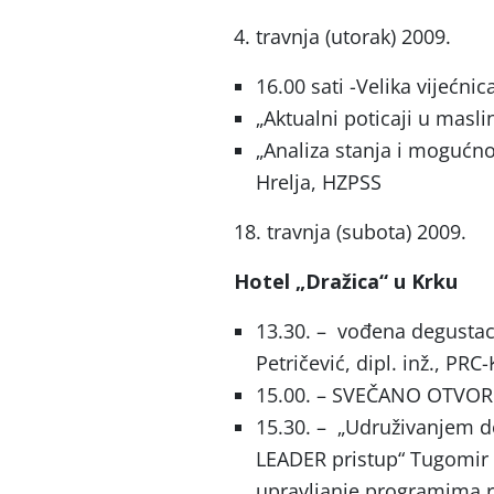
4. travnja (utorak) 2009.
16.00 sati -Velika vijećni
„Aktualni poticaji u masli
„Analiza stanja i mogućn
Hrelja, HZPSS
18. travnja (subota) 2009.
Hotel „Dražica“ u Krku
13.30. – vođena degustaci
Petričević, dipl. inž., PRC-
15.00. – SVEČANO OTVOR
15.30. – „Udruživanjem d
LEADER pristup“ Tugomir M
upravljanje programima 