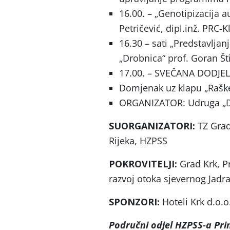
16.00. – „Genotipizacija 
Petričević, dipl.inž. PRC-Kl
16.30 – sati „Predstavlja
„Drobnica“ prof. Goran Šti
17.00. – SVEČANA DODJE
Domjenak uz klapu „Raške
ORGANIZATOR: Udruga „D
SUORGANIZATORI:
TZ Grad
Rijeka, HZPSS
POKROVITELJI:
Grad Krk, P
razvoj otoka sjevernog Jadr
SPONZORI:
Hoteli Krk d.o.
Područni odjel HZPSS-a Pr