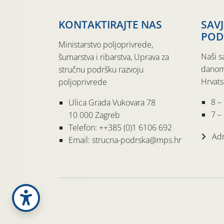
KONTAKTIRAJTE NAS
SAV
POD
Ministarstvo poljoprivrede,
Naši s
šumarstva i ribarstva, Uprava za
danom
stručnu podršku razvoju
Hrvats
poljoprivrede
8 –
Ulica Grada Vukovara 78
7 – 
10 000 Zagreb
Telefon: ++385 (0)1 6106 692
Adr
Email: strucna-podrska@mps.hr