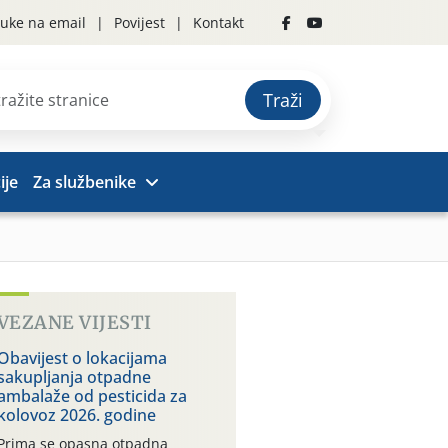
uke na email
Povijest
Kontakt
Traži
ije
Za službenike
VEZANE VIJESTI
Obavijest o lokacijama
sakupljanja otpadne
ambalaže od pesticida za
kolovoz 2026. godine
Prima se opasna otpadna