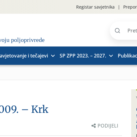
Registar savjetnika
Prepor
Pretraži
stranice
avjetovanje i tečajevi
SP ZPP 2023. – 2027.
Publikac
2009. – Krk
PODIJELI