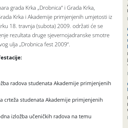
nara grada Krka „Drobnica“ i Grada Krka,
rada Krka i Akademije primjenjenih umjetosti iz
Krku 18. travnja (subota) 2009. održati će se
enje rezultata druge sjevernojadranske smotre
vog ulja „Drobnica fest 2009“.
stacije:
ožba radova studenata Akademije primjenjenih
žba crteža studenata Akademije primjenjenih
dna izložba učeničkih radova na temu