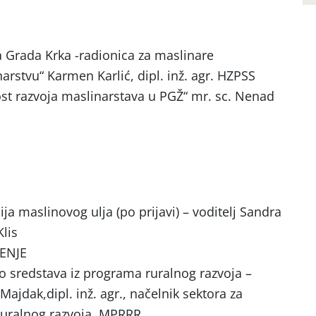
ca Grada Krka -radionica za maslinare
narstvu“ Karmen Karlić, dipl. inž. agr. HZPSS
ost razvoja maslinarstava u PGŽ“ mr. sc. Nenad
ja maslinovog ulja (po prijavi) –
voditelj Sandra
Klis
ENJE
o sredstava iz programa ruralnog razvoja –
ajdak,dipl. inž. agr., načelnik sektora za
ruralnog razvoja, MPRRR