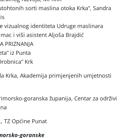
autohtonih sorti maslina otoka Krka“, Sandra
is
nje vizualnog identiteta Udruge maslinara
mac i viši asistent Aljoša Brajdić
LA PRIZNANJA
ta“ iz Punta
robnica“ Krk
a Krka, Akademija primjenjenih umjetnosti
rimorsko-goranska županija, Centar za održivi
ana
o., TZ Općine Punat
imorsko-goranske