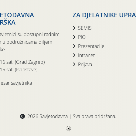
JETODAVNA
ZA DJELATNIKE UPR
RŠKA
SEMIS
avjetnici su dostupni radnim
PIO
 u podružnicama diljem
Prezentacije
ke.
Intranet
 16 sati (Grad Zagreb)
Prijava
15 sati (Ispostave)
esar savjetnika
2026 Savjetodavna | Sva prava pridržana.