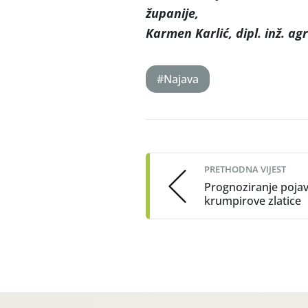
županij
Karmen Karlić, dipl. inž. agr
#Najava
Post
navigation
PRETHODNA VIJEST
Prognoziranje poja
krumpirove zlatice