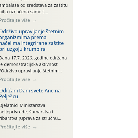
ambalaža od sredstava za zaštitu
bilja označena samo s
piktogramima i oznakom
Pročitajte više
CROCPA EKO MODEL:
Transportna ambalaža kao i
Održivo upravljanje štetnim
organizmima prema
ambalaža drugih proizvoda koji
načelima integrirane zaštite
nisu sredstva za zaštitu bilja
pri uzgoju krumpira
(npr. ambalaža od mineralnih
gnojiva,) se ne prihvaća.
Dana 17.7. 2026. godine održana
Korisnicima je osiguran
je demonstracijska aktivnost
besplatni povrat prazne
"Održivo upravljanje štetnim
ambalaže isključivo ovih tvrtki:
organizmima prema načelima
Pročitajte više
AGROCHEM-MAKS, AGRONOM,
integrirane zaštite pri uzgoju
ALBAUGH TKI* (PINUS […]
krumpira" na pokusnom polju
Održani Dani svete Ane na
Pelješcu
"Poredje", kraj naselja Belica
(ARKOD parcela ID 2445031)
Djelatnici Ministarstva
(središnji dio Međimurske
poljoprivrede, šumarstva i
županije).
ribarstva (Uprava za stručnu
podršku razvoju poljoprivrede)
Pročitajte više
sudjelovali su na tradicionalnom
Vinskom forumu, održanom