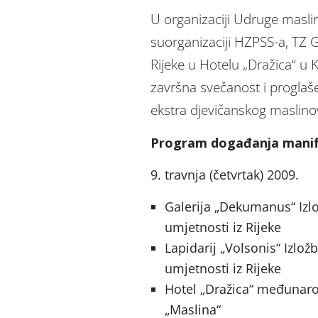
U organizaciji Udruge masli
suorganizaciji HZPSS-a, TZ G
Rijeke u Hotelu „Dražica“ u 
završna svečanost i proglaš
ekstra djevičanskog maslino
Program događanja manife
9. travnja (četvrtak) 2009.
Galerija „Dekumanus“ Izl
umjetnosti iz Rijeke
Lapidarij „Volsonis“ Izlo
umjetnosti iz Rijeke
Hotel „Dražica“ međunaro
„Maslina“