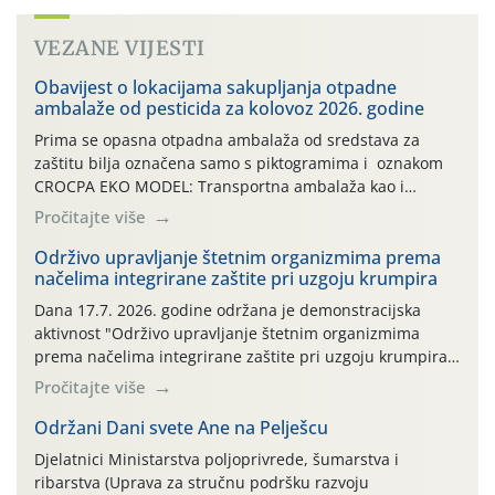
VEZANE VIJESTI
Obavijest o lokacijama sakupljanja otpadne
ambalaže od pesticida za kolovoz 2026. godine
Prima se opasna otpadna ambalaža od sredstava za
zaštitu bilja označena samo s piktogramima i oznakom
CROCPA EKO MODEL: Transportna ambalaža kao i
ambalaža drugih proizvoda koji nisu sredstva za zaštitu
Pročitajte više
bilja (npr. ambalaža od mineralnih gnojiva,) se ne
prihvaća. Korisnicima je osiguran besplatni povrat
Održivo upravljanje štetnim organizmima prema
načelima integrirane zaštite pri uzgoju krumpira
prazne ambalaže isključivo ovih tvrtki: AGROCHEM-MAKS,
AGRONOM, ALBAUGH TKI* (PINUS […]
Dana 17.7. 2026. godine održana je demonstracijska
aktivnost "Održivo upravljanje štetnim organizmima
prema načelima integrirane zaštite pri uzgoju krumpira"
na pokusnom polju "Poredje", kraj naselja Belica (ARKOD
Pročitajte više
parcela ID 2445031) (središnji dio Međimurske županije).
Održani Dani svete Ane na Pelješcu
Djelatnici Ministarstva poljoprivrede, šumarstva i
ribarstva (Uprava za stručnu podršku razvoju