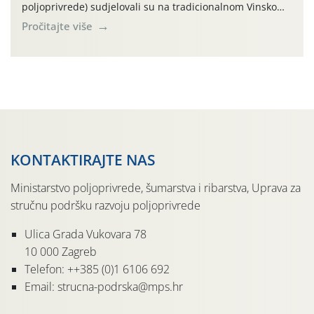
poljoprivrede) sudjelovali su na tradicionalnom Vinskom
forumu, održanom 24.07.2026. godine u Domu vinarske
Pročitajte više
tradicije u Putnikovićima na poluotoku Pelješcu, u
organizaciji PZ Putniković, Zadružni savez Dalmacije,
Udruga Dalmika i općina Ston. Manifestacija, koja se već
sedmu godinu zaredom održava u sklopu proslave Dana
svete […]
KONTAKTIRAJTE NAS
Ministarstvo poljoprivrede, šumarstva i ribarstva, Uprava za
stručnu podršku razvoju poljoprivrede
Ulica Grada Vukovara 78
10 000 Zagreb
Telefon: ++385 (0)1 6106 692
Email: strucna-podrska@mps.hr