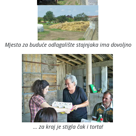
Mjesta za buduće odlagalište stajnjaka ima dovoljno
… za kraj je stigla čak i torta!