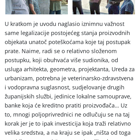
U kratkom je uvodu naglasio iznimnu važnost
same legalizacije postojećeg stanja proizvodnih
objekata unatoč poteškoćama koje taj postupak
prate. Naime, radi se o relativno složenom
postupku, koji obuhvaća više sudionika, od
usluga arhitekta, geometra, projektanta, Ureda za
urbanizam, potrebna je veterinarsko-zdravstvena
i vodopravna suglasnost, sudjelovanje drugih
županijskih službi, jedinice lokalne samouprave,
banke koja će kreditno pratiti proizvođača… Uz
to, mnogi poljoprivrednici ne odlučuju se na taj
korak jer je to ipak investicija koja traži relativno
velika sredstva, a na kraju se ipak „ništa od toga