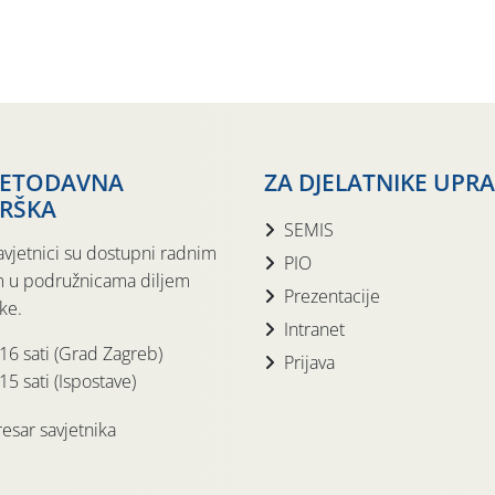
JETODAVNA
ZA DJELATNIKE UPR
RŠKA
SEMIS
avjetnici su dostupni radnim
PIO
 u podružnicama diljem
Prezentacije
ke.
Intranet
 16 sati (Grad Zagreb)
Prijava
15 sati (Ispostave)
esar savjetnika