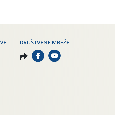
dana penjale do 35 ˚C.
Prognostičari u narednom
razdoblju najavljuju drugi
ovogodišnji „toplinski udar“.
Simptome plamenjače vinove
loze (Plasmoparas viticola)
uglavnom ne nalazimo u
vinogradima, a simptomi
AVE
DRUŠTVENE MREŽE
pepelnice vinove […]