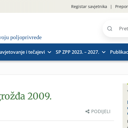
Registar savjetnika
Prepor
Pretraži
stranice
avjetovanje i tečajevi
SP ZPP 2023. – 2027.
Publikac
grožđa 2009.
PODIJELI