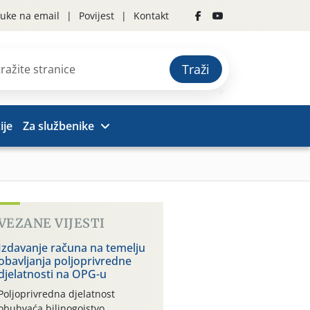
uke na email
Povijest
Kontakt
Traži
ije
Za službenike
VEZANE VIJESTI
Izdavanje računa na temelju
obavljanja poljoprivredne
djelatnosti na OPG-u
Poljoprivredna djelatnost
obuhvaća bilinogojstvo,