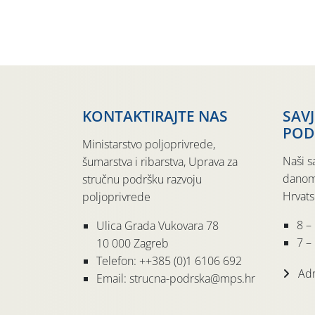
KONTAKTIRAJTE NAS
SAV
POD
Ministarstvo poljoprivrede,
Naši s
šumarstva i ribarstva, Uprava za
danom
stručnu podršku razvoju
Hrvats
poljoprivrede
8 –
Ulica Grada Vukovara 78
7 – 
10 000 Zagreb
Telefon: ++385 (0)1 6106 692
Adr
Email: strucna-podrska@mps.hr