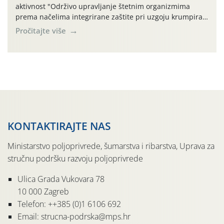
aktivnost "Održivo upravljanje štetnim organizmima
prema načelima integrirane zaštite pri uzgoju krumpira"
na pokusnom polju "Poredje", kraj naselja Belica (ARKOD
Pročitajte više
parcela ID 2445031) (središnji dio Međimurske županije).
KONTAKTIRAJTE NAS
Ministarstvo poljoprivrede, šumarstva i ribarstva, Uprava za
stručnu podršku razvoju poljoprivrede
Ulica Grada Vukovara 78
10 000 Zagreb
Telefon: ++385 (0)1 6106 692
Email: strucna-podrska@mps.hr