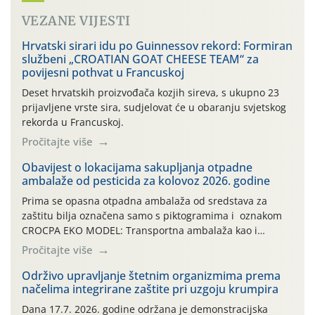
VEZANE VIJESTI
Hrvatski sirari idu po Guinnessov rekord: Formiran
službeni „CROATIAN GOAT CHEESE TEAM“ za
povijesni pothvat u Francuskoj
Deset hrvatskih proizvođača kozjih sireva, s ukupno 23
prijavljene vrste sira, sudjelovat će u obaranju svjetskog
rekorda u Francuskoj.
Pročitajte više
Obavijest o lokacijama sakupljanja otpadne
ambalaže od pesticida za kolovoz 2026. godine
Prima se opasna otpadna ambalaža od sredstava za
zaštitu bilja označena samo s piktogramima i oznakom
CROCPA EKO MODEL: Transportna ambalaža kao i
ambalaža drugih proizvoda koji nisu sredstva za zaštitu
Pročitajte više
bilja (npr. ambalaža od mineralnih gnojiva,) se ne
prihvaća. Korisnicima je osiguran besplatni povrat
Održivo upravljanje štetnim organizmima prema
načelima integrirane zaštite pri uzgoju krumpira
prazne ambalaže isključivo ovih tvrtki: AGROCHEM-MAKS,
AGRONOM, ALBAUGH TKI* (PINUS […]
Dana 17.7. 2026. godine održana je demonstracijska