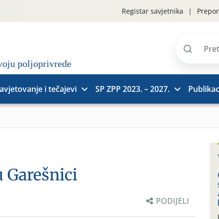
Registar savjetnika
Prepor
Pretraži
stranice
avjetovanje i tečajevi
SP ZPP 2023. – 2027.
Publikac
u Garešnici
PODIJELI