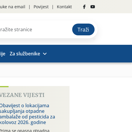
uke na email
Povijest
Kontakt
Traži
ije
Za službenike
VEZANE VIJESTI
Obavijest o lokacijama
sakupljanja otpadne
ambalaže od pesticida za
kolovoz 2026. godine
Prima se opasna otpadna