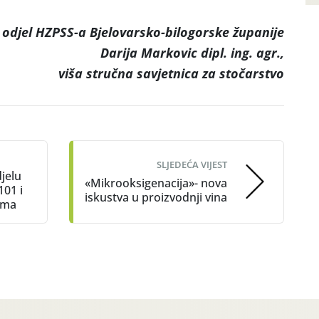
 odjel HZPSS-a Bjelovarsko-bilogorske županije
Darija Markovic dipl. ing. agr.,
viša stručna savjetnica za stočarstvo
SLJEDEĆA VIJEST
djelu
«Mikrooksigenacija»- nova
101 i
iskustva u proizvodnji vina
ama