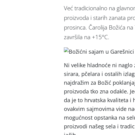
Već tradicionalno na glavno
proizvoda i starih zanata pr
prosinca. Čarolija Božića na 
završila na +15°C.
Ni velike hladnoće ni naglo
sirara, pčelara i ostalih izl
najdražim za Božić poklanja
proizvoda tko zna odakle. 
da je to hrvatska kvaliteta i
ovakvim sajmovima vide nač
mogućnost opstanka na selu
proizvodi našeg sela i tradic
jačih.