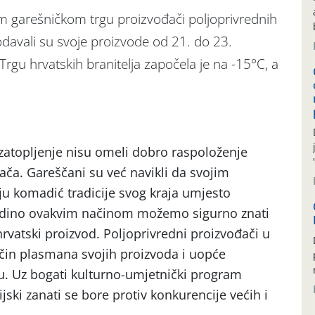
m garešničkom trgu proizvođači poljoprivrednih
odavali su svoje proizvode od 21. do 23.
Trgu hrvatskih branitelja započela je na -15°C, a
 zatopljenje nisu omeli dobro raspoloženje
agača. Gareščani su već navikli da svojim
ju komadić tradicije svog kraja umjesto
Jedino ovakvim načinom možemo sigurno znati
 hrvatski proizvod. Poljoprivredni proizvođači u
in plasmana svojih proizvoda i uopće
. Uz bogati kulturno-umjetnički program
ijski zanati se bore protiv konkurencije većih i