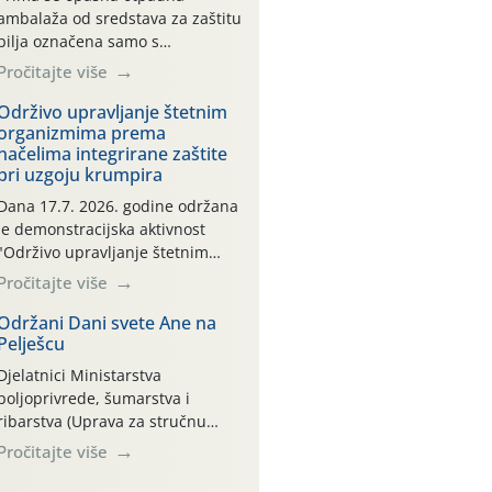
ambalaža od sredstava za zaštitu
bilja označena samo s
piktogramima i oznakom
Pročitajte više
CROCPA EKO MODEL:
Transportna ambalaža kao i
Održivo upravljanje štetnim
organizmima prema
ambalaža drugih proizvoda koji
načelima integrirane zaštite
nisu sredstva za zaštitu bilja
pri uzgoju krumpira
(npr. ambalaža od mineralnih
gnojiva,) se ne prihvaća.
Dana 17.7. 2026. godine održana
Korisnicima je osiguran
je demonstracijska aktivnost
besplatni povrat prazne
"Održivo upravljanje štetnim
ambalaže isključivo ovih tvrtki:
organizmima prema načelima
Pročitajte više
AGROCHEM-MAKS, AGRONOM,
integrirane zaštite pri uzgoju
ALBAUGH TKI* (PINUS […]
krumpira" na pokusnom polju
Održani Dani svete Ane na
Pelješcu
"Poredje", kraj naselja Belica
(ARKOD parcela ID 2445031)
Djelatnici Ministarstva
(središnji dio Međimurske
poljoprivrede, šumarstva i
županije).
ribarstva (Uprava za stručnu
podršku razvoju poljoprivrede)
Pročitajte više
sudjelovali su na tradicionalnom
Vinskom forumu, održanom