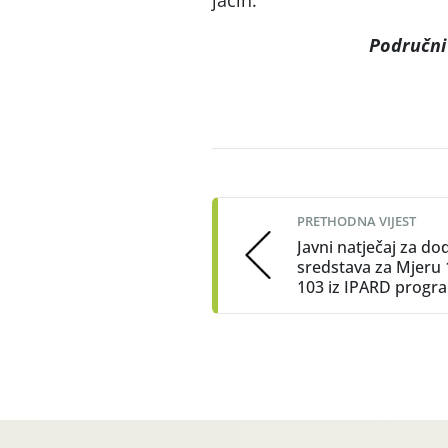
Područni
Post
navigation
PRETHODNA VIJEST
Javni natječaj za do
sredstava za Mjeru 
103 iz IPARD progr